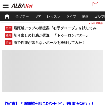
全ツアー
ギア
レッスン
ライフ
漫画
ゴルフ
メルマガ登録
飛距離アップの新提案『右手グローブ』を試してみた！
特集
削り出しの打感が秀逸 『トゥーロンパター』
特集
雨で性能が落ちないボールを検証してみた！
特集
[写真] 『腕時計型GPSナビ』精度が高い！