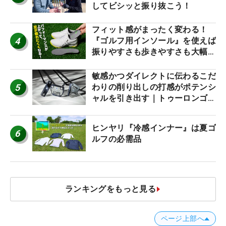
してビシッと振り抜こう！
フィット感がまったく変わる！
4
『ゴルフ用インソール』を使えば
振りやすさも歩きやすさも大幅に
アップ！
敏感かつダイレクトに伝わるこだ
5
わりの削り出しの打感がポテンシ
ャルを引き出す｜トゥーロンゴル
フ モナコ/アルカトラズ/ハリウ
ッド
ヒンヤリ『冷感インナー』は夏ゴ
6
ルフの必需品
ランキングをもっと見る
ページ上部へ