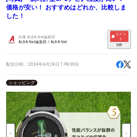
価格が安い！ おすすめはどれか、比較しま
した！
コメン
所属
ALBA Net編集部
ト
ALBA Net編集部
/
ALBA Net
0
件
配信日時：
2024年4月24日 17時30分
ショッピング