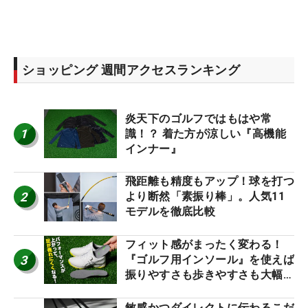
ショッピング 週間アクセスランキング
炎天下のゴルフではもはや常
1
識！？ 着た方が涼しい『高機能
インナー』
飛距離も精度もアップ！球を打つ
2
より断然「素振り棒」。人気11
モデルを徹底比較
フィット感がまったく変わる！
3
『ゴルフ用インソール』を使えば
振りやすさも歩きやすさも大幅に
アップ！
敏感かつダイレクトに伝わるこだ