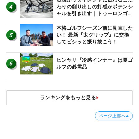
4
わりの削り出しの打感がポテンシ
ャルを引き出す｜トゥーロンゴル
フ モナコ/アルカトラズ/ハリウ
ッド
本格ゴルフシーズン前に見直した
5
い！ 最新『太グリップ』に交換
してビシッと振り抜こう！
ヒンヤリ『冷感インナー』は夏ゴ
6
ルフの必需品
ランキングをもっと見る
ページ上部へ