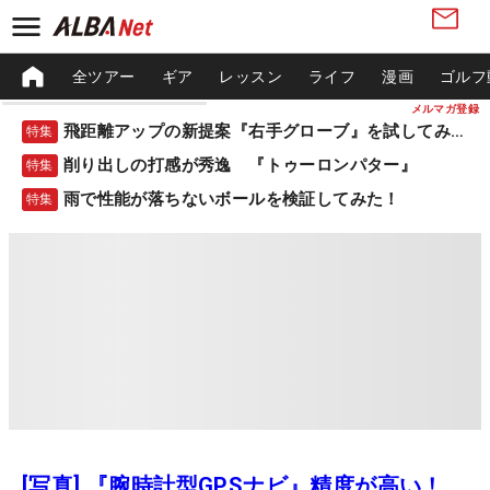
全ツアー
ギア
レッスン
ライフ
漫画
ゴルフ
メルマガ登録
飛距離アップの新提案『右手グローブ』を試してみた！
特集
削り出しの打感が秀逸 『トゥーロンパター』
特集
雨で性能が落ちないボールを検証してみた！
特集
[写真] 『腕時計型GPSナビ』精度が高い！