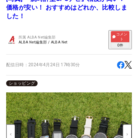
価格が安い！ おすすめはどれか、比較しま
した！
コメン
所属
ALBA Net編集部
ト
ALBA Net編集部
/
ALBA Net
0
件
配信日時：
2024年4月24日 17時30分
ショッピング