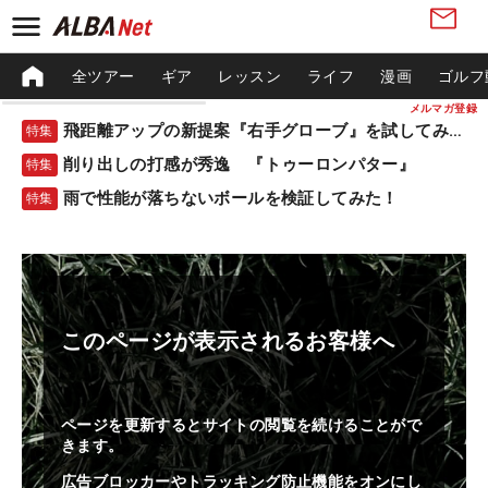
全ツアー
ギア
レッスン
ライフ
漫画
ゴルフ
メルマガ登録
飛距離アップの新提案『右手グローブ』を試してみた！
特集
削り出しの打感が秀逸 『トゥーロンパター』
特集
雨で性能が落ちないボールを検証してみた！
特集
このページが表示されるお客様へ
ページを更新するとサイトの閲覧を続けることがで
きます。
広告ブロッカーやトラッキング防止機能をオンにし