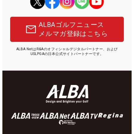
ALBAゴルフニュース
メルマガ登録はこちら
ALBA NetはR&Aのオフィシャルデジタルパートナー、および
USLPGAの日本公式サイトパートナーです。