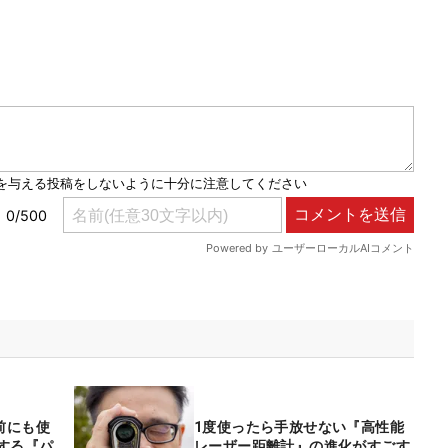
前にも使
1度使ったら手放せない『高性能
する『パ
レーザー距離計』の進化がすごす