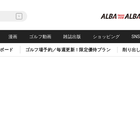
漫画
ゴルフ動画
雑誌出版
ショッピング
SN
ボード
ゴルフ場予約／毎週更新！限定優待プラン
削り出