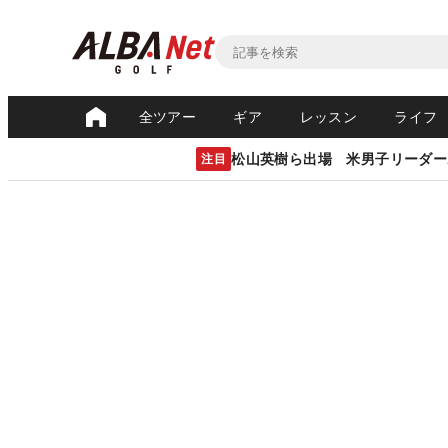
全ツアー
ギア
レッスン
ライフ
松山英樹ら出場 米男子リーダー
注目