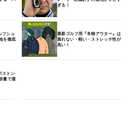
ぎる！
ルフシュ
最新ゴルフ用『冬物アウター』は
地を徹底
蒸れない・軽い・ストレッチ性が
！
高い！
ボストン
容量で運