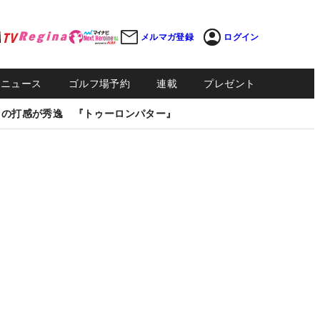
メルマガ登録
ログイン
Sニュース
ゴルフ場予約
連載
プレゼント
しの打感が秀逸 『トゥーロンパター』