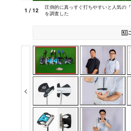
圧倒的に真っすぐ打ちやすいと人気の『
1
/
12
を調査した