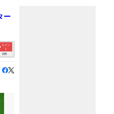
ター
コメン
ト
0
件