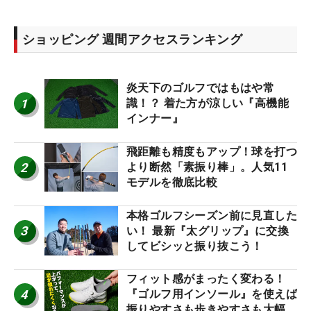
ショッピング 週間アクセスランキング
炎天下のゴルフではもはや常
1
識！？ 着た方が涼しい『高機能
インナー』
飛距離も精度もアップ！球を打つ
2
より断然「素振り棒」。人気11
モデルを徹底比較
本格ゴルフシーズン前に見直した
3
い！ 最新『太グリップ』に交換
してビシッと振り抜こう！
フィット感がまったく変わる！
4
『ゴルフ用インソール』を使えば
振りやすさも歩きやすさも大幅に