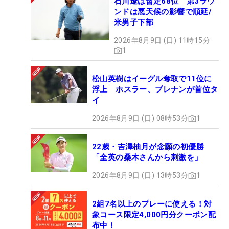
石川遼は暫定68位 第3ラウ
ンドは悪天候の影響で順延/
米男子下部
2026年8月9日 (日) 11時15分
1
松山英樹はイーグル奪取で11位に
浮上 ホスラー、ブレナンが首位タ
イ
2026年8月9日 (日) 08時53分
1
22歳・吉澤柚月が念願の初優勝
「全英の桑木さんから刺激を」
2026年8月9日 (日) 13時53分
1
2組7名以上のプレーに使える！対
象コース限定4,000円分クーポン配
布中！