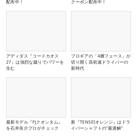
配布中！
クーポン配布中！
アディダス『コードカオス
プロギアの「4層フェース」が
27』は強烈な蹴りでパワーを
切り開く高初速ドライバーの
生む
新時代
最新モデル『FJクオンタム』
新『TENSEIオレンジ』はドラ
を石井良介プロがチェック
イバーシャフトの“最適解”