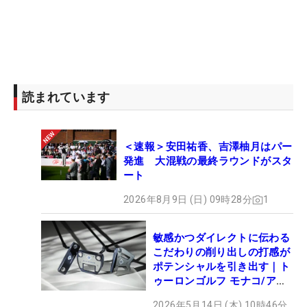
読まれています
＜速報＞安田祐香、吉澤柚月はパー
発進 大混戦の最終ラウンドがスタ
ート
2026年8月9日 (日) 09時28分
1
敏感かつダイレクトに伝わる
こだわりの削り出しの打感が
ポテンシャルを引き出す｜ト
ゥーロンゴルフ モナコ/アル
カトラズ/ハリウッド
2026年5月14日 (木) 10時46分