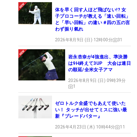
体を早く回す人ほど飛ばない!? 女
子プロコーチが教える「速い回転」
と「早い回転」の違い #四の五の言
わず振り氣れ
2026年8月9日 (日) 12時00分
31
岩永杏奈が4強進出、準決勝
は9H終えて3UP 大会は連日
の順延/全米女子アマ
2026年8月9日 (日) 09時39分
1
ゼロトルク全盛でもあえて使いた
い！ タッチが出せてミスに強い最
新『ブレードパター』
2026年4月23日 (木) 10時44分
11