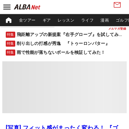
全ツアー
ギア
レッスン
ライフ
漫画
ゴルフ
メルマガ登録
飛距離アップの新提案『右手グローブ』を試してみた！
特集
削り出しの打感が秀逸 『トゥーロンパター』
特集
雨で性能が落ちないボールを検証してみた！
特集
[写真] フィット感がまったく変わる！ 『ゴ