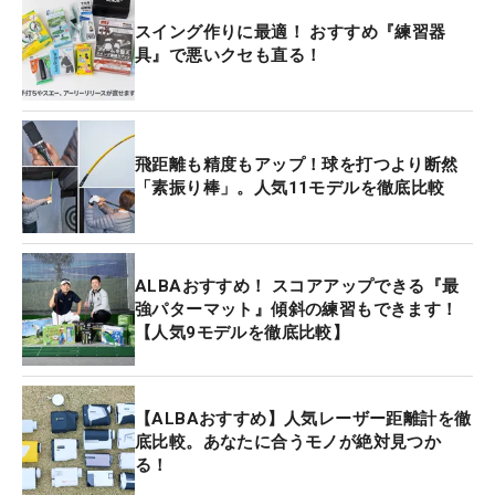
スイング作りに最適！ おすすめ『練習器
具』で悪いクセも直る！
飛距離も精度もアップ！球を打つより断然
「素振り棒」。人気11モデルを徹底比較
ALBAおすすめ！ スコアアップできる『最
強パターマット』傾斜の練習もできます！
【人気9モデルを徹底比較】
【ALBAおすすめ】人気レーザー距離計を徹
底比較。あなたに合うモノが絶対見つか
る！