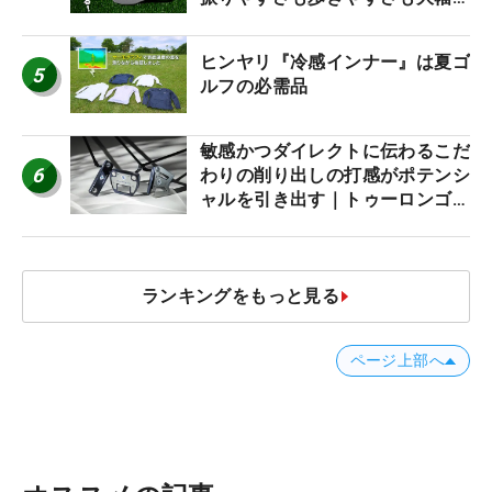
アップ！
ヒンヤリ『冷感インナー』は夏ゴ
5
ルフの必需品
敏感かつダイレクトに伝わるこだ
6
わりの削り出しの打感がポテンシ
ャルを引き出す｜トゥーロンゴル
フ モナコ/アルカトラズ/ハリウ
ッド
ランキングをもっと見る
ページ上部へ