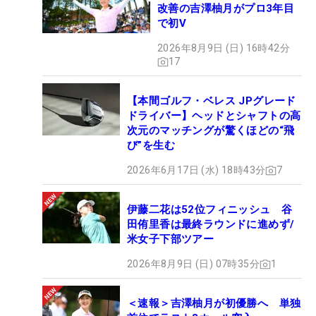
改善の吉澤柚月がプロ3年目
で初V
2026年8月9日 (日) 16時42分
17
【本間ゴルフ・ベレス JPグレード
ドライバー】ヘッドとシャフトの高
次元のマッチングが驚くほどの“飛
び”を生む
2026年6月17日 (水) 18時43分
7
伊藤二花は52位フィニッシュ 谷
田侑里香は最終ラウンドに進めず/
米女子下部ツアー
2026年8月9日 (日) 07時35分
1
＜速報＞吉澤柚月が初優勝へ 単独