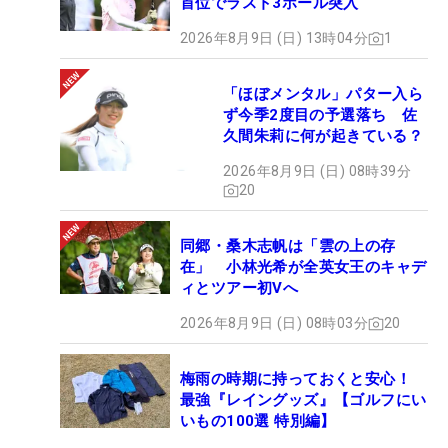
首位でラスト3ホール突入
2026年8月9日 (日) 13時04分
1
「ほぼメンタル」パター入ら
ず今季2度目の予選落ち 佐
久間朱莉に何が起きている？
2026年8月9日 (日) 08時39分
20
同郷・桑木志帆は「雲の上の存
在」 小林光希が全英女王のキャデ
ィとツアー初Vへ
2026年8月9日 (日) 08時03分
20
梅雨の時期に持っておくと安心！
最強『レイングッズ』【ゴルフにい
いもの100選 特別編】