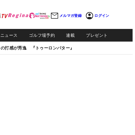
メルマガ登録
ログイン
Sニュース
ゴルフ場予約
連載
プレゼント
しの打感が秀逸 『トゥーロンパター』