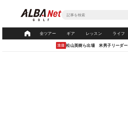
全ツアー
ギア
レッスン
ライフ
松山英樹ら出場 米男子リーダー
注目