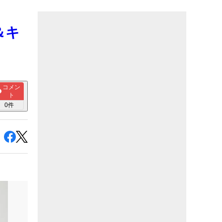
＆キ
コメン
ト
0
件