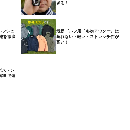
ぎる！
ルフシュ
最新ゴルフ用『冬物アウター』は
地を徹底
蒸れない・軽い・ストレッチ性が
！
高い！
ボストン
容量で運