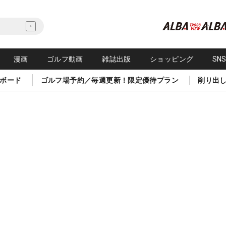
漫画
ゴルフ動画
雑誌出版
ショッピング
SN
ボード
ゴルフ場予約／毎週更新！限定優待プラン
削り出