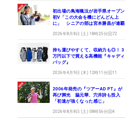
初出場の鳥海颯汰が岩手県オープン
初V「この大会を機にどんどん上
に」 シニアの部は宮本勝昌が連覇
2026年8月8日 (土) 18時25分
72
持ち運びやすくて、収納力も◎！ 3
万円以下で買える高機能『キャディ
バッグ』
2026年4月9日 (木) 12時11分
11
2006年発売の『ツアーAD PT』が
再び脚光 脇元華、穴井詩も投入
「初速が強くなった感じ」
2026年8月8日 (土) 08時56分
4