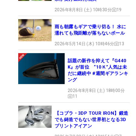
2026年8月8日 (土) 10時30分
19
雨も朝露もギアで乗り切る！ 水に
濡れても飛距離が落ちないボール
2026年5月14日 (木) 10時46分
13
話題の新作を抑えて『G440
K』が首位 “10Ｋ”人気は未
だに継続中 #週間ギアランキ
ング
2026年8月8日 (土) 18時00分
11
【コブラ・3DP TOUR IRON】鍛造
でも鋳造でもない世界初となる3D
プリントアイアン