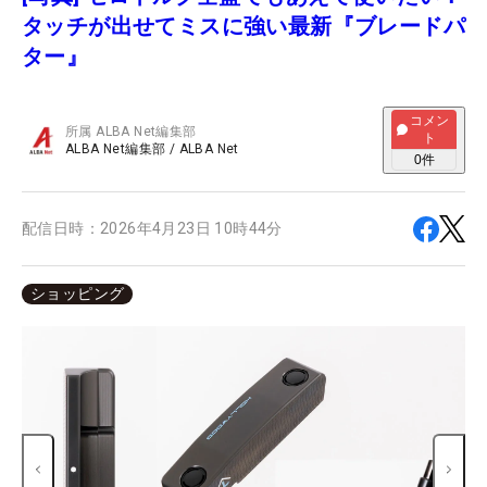
タッチが出せてミスに強い最新『ブレードパ
ター』
コメン
所属
ALBA Net編集部
ト
ALBA Net編集部
/
ALBA Net
0
件
配信日時：
2026年4月23日 10時44分
ショッピング