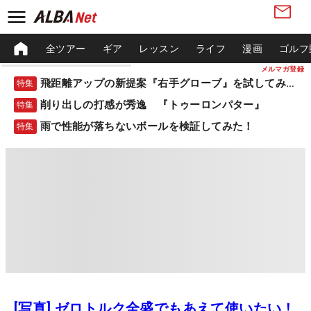
全ツアー
ギア
レッスン
ライフ
漫画
ゴルフ
メルマガ登録
飛距離アップの新提案『右手グローブ』を試してみた！
特集
削り出しの打感が秀逸 『トゥーロンパター』
特集
雨で性能が落ちないボールを検証してみた！
特集
[写真] ゼロトルク全盛でもあえて使いたい！