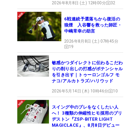
2026年8月8日 (土) 12時00分
32
6戦連続予選落ちから復活の
狼煙 入谷響を救った師匠・
中嶋常幸の助言
2026年8月8日 (土) 07時45分
19
敏感かつダイレクトに伝わるこだわ
りの削り出しの打感がポテンシャル
を引き出す｜トゥーロンゴルフ モ
ナコ/アルカトラズ/ハリウッド
2026年5月14日 (木) 10時46分
10
スイング中のブレをなくしたい人
へ！ 3種類の伸縮性ヒモ採用のブリ
ヂストン『ZSP-BITER LIGHT
MAGICLACE』、8月8日デビュー