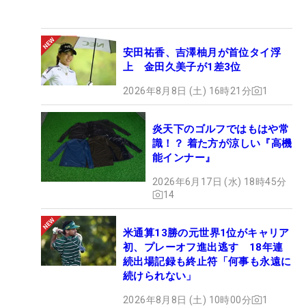
安田祐香、吉澤柚月が首位タイ浮
上 金田久美子が1差3位
2026年8月8日 (土) 16時21分
1
炎天下のゴルフではもはや常
識！？ 着た方が涼しい『高機
能インナー』
2026年6月17日 (水) 18時45分
14
米通算13勝の元世界1位がキャリア
初、プレーオフ進出逃す 18年連
続出場記録も終止符「何事も永遠に
続けられない」
2026年8月8日 (土) 10時00分
1