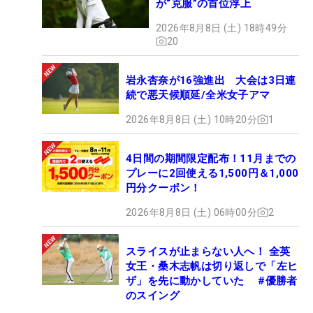
が“克服”の首位浮上
2026年8月8日 (土) 18時49分
20
岩永杏奈が16強進出 大会は3日連
続で悪天候順延/全米女子アマ
2026年8月8日 (土) 10時20分
1
4日間の期間限定配布！11月までの
プレーに2回使える1,500円＆1,000
円分クーポン！
2026年8月8日 (土) 06時00分
2
スライスが止まらない人へ！ 全英
女王・桑木志帆は切り返しで「左ヒ
ザ」を先に動かしていた #優勝者
のスイング