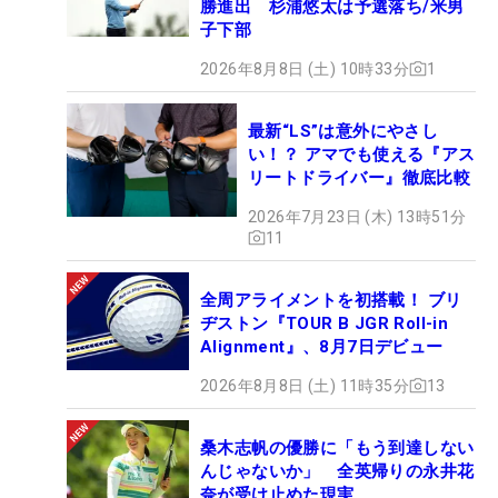
勝進出 杉浦悠太は予選落ち/米男
子下部
2026年8月8日 (土) 10時33分
1
最新“LS”は意外にやさし
い！？ アマでも使える『アス
リートドライバー』徹底比較
2026年7月23日 (木) 13時51分
11
全周アライメントを初搭載！ ブリ
ヂストン『TOUR B JGR Roll-in
Alignment』、8月7日デビュー
2026年8月8日 (土) 11時35分
13
桑木志帆の優勝に「もう到達しない
んじゃないか」 全英帰りの永井花
奈が受け止めた現実