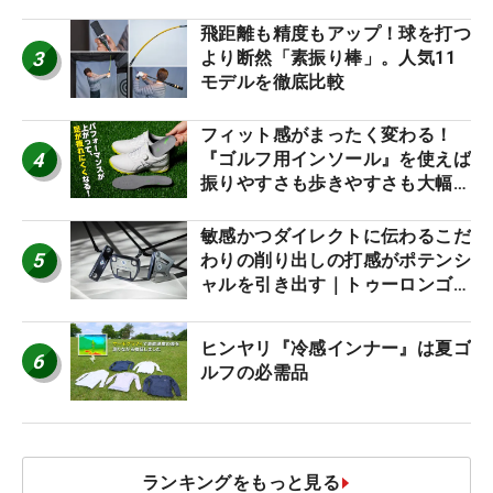
飛距離も精度もアップ！球を打つ
3
より断然「素振り棒」。人気11
モデルを徹底比較
フィット感がまったく変わる！
4
『ゴルフ用インソール』を使えば
振りやすさも歩きやすさも大幅に
アップ！
敏感かつダイレクトに伝わるこだ
5
わりの削り出しの打感がポテンシ
ャルを引き出す｜トゥーロンゴル
フ モナコ/アルカトラズ/ハリウ
ッド
ヒンヤリ『冷感インナー』は夏ゴ
6
ルフの必需品
ランキングをもっと見る