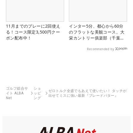
11月までのプレーに2回使え
インター5分、都心から60分
る！コース限定3,500円クー
のフラットな美観コース。大
ポン配布中！
栄カントリー俱楽部（千葉
県）
Recommended by
ゴルフ総合サ
ショ
ゼロトルク全盛でもあえて使いたい！ タッチが
イト ALBA
ッピ
出せてミスに強い最新『ブレードパター』
Net
ング