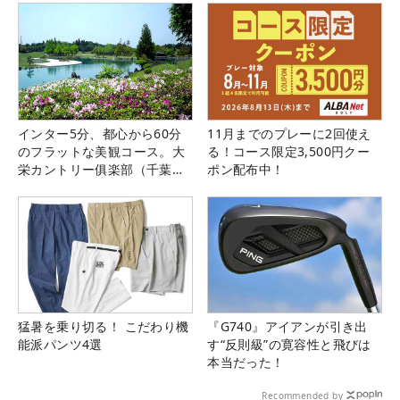
インター5分、都心から60分
11月までのプレーに2回使え
のフラットな美観コース。大
る！コース限定3,500円クー
栄カントリー俱楽部（千葉
ポン配布中！
県）
猛暑を乗り切る！ こだわり機
『G740』アイアンが引き出
能派パンツ4選
す“反則級”の寛容性と飛びは
本当だった！
Recommended by