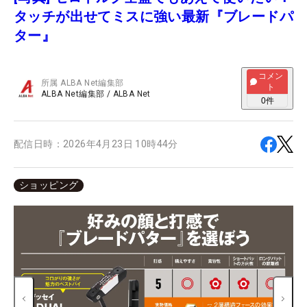
タッチが出せてミスに強い最新『ブレードパ
ター』
コメン
所属
ALBA Net編集部
ト
ALBA Net編集部
/
ALBA Net
0
件
配信日時：
2026年4月23日 10時44分
ショッピング