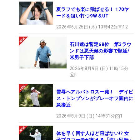
夏ラフでも楽に飛ばせる！ 170ヤ
ードを狙い打つ9W＆UT
2026年6月25日 (木) 10時42分
12
石川遼は暫定68位 第3ラウ
ンドは悪天候の影響で順延/
米男子下部
2026年8月9日 (日) 11時15分
1
雪辱へアルバトロス一発！ デイビ
ス・トンプソンがプレーオフ圏内に
急接近
2026年8月9日 (日) 14時31分
1
体を早く回す人ほど飛ばない!? 女