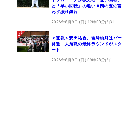
子プロコーチが教える「速い回転」
と「早い回転」の違い #四の五の言
わず振り氣れ
2026年8月9日 (日) 12時00分
31
＜速報＞安田祐香、吉澤柚月はパー
発進 大混戦の最終ラウンドがスタ
ート
2026年8月9日 (日) 09時28分
1