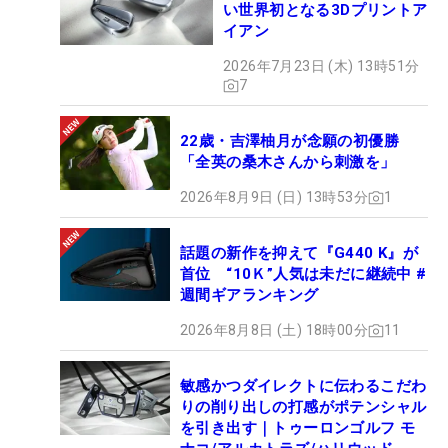
い世界初となる3Dプリントア
イアン
2026年7月23日 (木) 13時51分
7
22歳・吉澤柚月が念願の初優勝
「全英の桑木さんから刺激を」
2026年8月9日 (日) 13時53分
1
話題の新作を抑えて『G440 K』が
首位 “10Ｋ”人気は未だに継続中 #
週間ギアランキング
2026年8月8日 (土) 18時00分
11
敏感かつダイレクトに伝わるこだわ
りの削り出しの打感がポテンシャル
を引き出す｜トゥーロンゴルフ モ