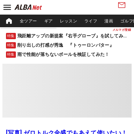
全ツアー
ギア
レッスン
ライフ
漫画
ゴルフ
メルマガ登録
飛距離アップの新提案『右手グローブ』を試してみた！
特集
削り出しの打感が秀逸 『トゥーロンパター』
特集
雨で性能が落ちないボールを検証してみた！
特集
[写真] ゼロトルク全盛でもあえて使いたい！