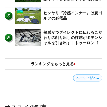
アップ！
ヒンヤリ『冷感インナー』は夏ゴ
5
ルフの必需品
敏感かつダイレクトに伝わるこだ
6
わりの削り出しの打感がポテンシ
ャルを引き出す｜トゥーロンゴル
フ モナコ/アルカトラズ/ハリウ
ッド
ランキングをもっと見る
ページ上部へ