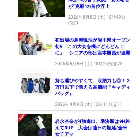
洋芝への苦手意識 安田祐香
が“克服”の首位浮上
2026年8月8日 (土) 18時49分
20
初出場の鳥海颯汰が岩手県オープン
初V「この大会を機にどんどん上
に」 シニアの部は宮本勝昌が連覇
2026年8月8日 (土) 18時25分
72
持ち運びやすくて、収納力も◎！ 3
万円以下で買える高機能『キャディ
バッグ』
2026年4月9日 (木) 12時11分
11
岩永杏奈が4強進出、準決勝は9H終
えて3UP 大会は連日の順延/全米
女子アマ