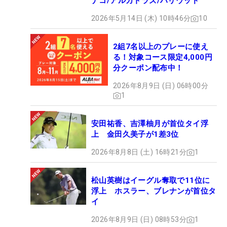
ナコ/アルカトラズ/ハリウッド
2026年5月14日 (木) 10時46分
10
2組7名以上のプレーに使え
る！対象コース限定4,000円
分クーポン配布中！
2026年8月9日 (日) 06時00分
1
安田祐香、吉澤柚月が首位タイ浮
上 金田久美子が1差3位
2026年8月8日 (土) 16時21分
1
松山英樹はイーグル奪取で11位に
浮上 ホスラー、ブレナンが首位タ
イ
2026年8月9日 (日) 08時53分
1