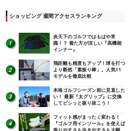
ショッピング 週間アクセスランキング
炎天下のゴルフではもはや常
1
識！？ 着た方が涼しい『高機能
インナー』
飛距離も精度もアップ！球を打つ
2
より断然「素振り棒」。人気11
モデルを徹底比較
本格ゴルフシーズン前に見直した
3
い！ 最新『太グリップ』に交換
してビシッと振り抜こう！
フィット感がまったく変わる！
4
『ゴルフ用インソール』を使えば
振りやすさも歩きやすさも大幅に