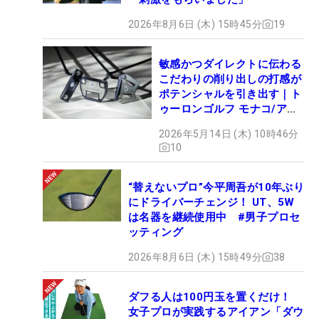
2026年8月6日 (木) 15時45分
19
敏感かつダイレクトに伝わる
こだわりの削り出しの打感が
ポテンシャルを引き出す｜ト
ゥーロンゴルフ モナコ/アル
カトラズ/ハリウッド
2026年5月14日 (木) 10時46分
10
“替えないプロ”今平周吾が10年ぶり
にドライバーチェンジ！ UT、5W
は名器を継続使用中 #男子プロセ
ッティング
2026年8月6日 (木) 15時49分
38
ダフる人は100円玉を置くだけ！
女子プロが実践するアイアン「ダウ