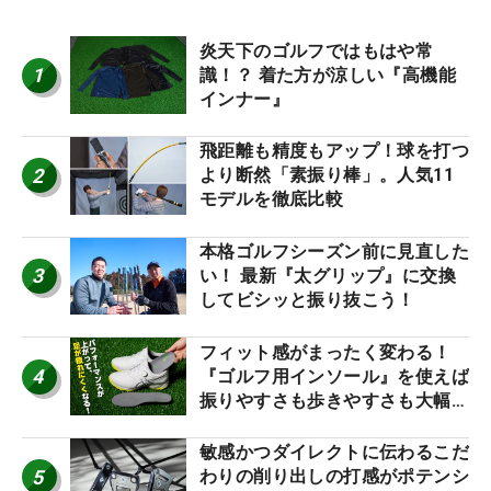
炎天下のゴルフではもはや常
1
識！？ 着た方が涼しい『高機能
インナー』
飛距離も精度もアップ！球を打つ
2
より断然「素振り棒」。人気11
モデルを徹底比較
本格ゴルフシーズン前に見直した
3
い！ 最新『太グリップ』に交換
してビシッと振り抜こう！
フィット感がまったく変わる！
4
『ゴルフ用インソール』を使えば
振りやすさも歩きやすさも大幅に
アップ！
敏感かつダイレクトに伝わるこだ
5
わりの削り出しの打感がポテンシ