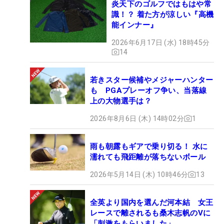
炎天下のゴルフではもはや常
識！？ 着た方が涼しい『高機
能インナー』
2026年6月17日 (水) 18時45分
14
若きスター候補やメジャーハンター
も PGAプレーオフ争い、当落線
上の大物選手は？
2026年8月6日 (木) 14時02分
1
雨も朝露もギアで乗り切る！ 水に
濡れても飛距離が落ちないボール
2026年5月14日 (木) 10時46分
13
全英より国内を選んだ河本結 女王
レースで離されるも桑木志帆のVに
「刺激をもらいました」