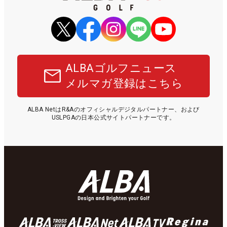
ALBAゴルフニュース
メルマガ登録はこちら
ALBA NetはR&Aのオフィシャルデジタルパートナー、および
USLPGAの日本公式サイトパートナーです。