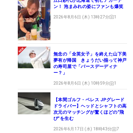
江口紗代が北海道で初ビアガーデ
ン！ 泡まみれの姿にファンも爆笑
2026年8月6日 (木) 13時27分
1
無念の「全英女子」を終えた山下美
夢有が帰国 きょうだい揃って神戸
の寿司屋で「バースデーディナ
ー？」
2026年8月6日 (木) 10時59分
1
【本間ゴルフ・ベレス JPグレード
ドライバー】ヘッドとシャフトの高
次元のマッチングが驚くほどの“飛
び”を生む
2026年6月17日 (水) 18時43分
7