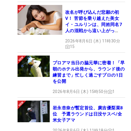
改名が呼び込んだ悲願の初
V！ 苦節を乗り越えた美女
イ・ユルリンは、同姓同名7
人の混戦から這い上がっ
た“新星ヒロイン”
2026年8月6日 (木) 11時30分
15
プロアマ当日の脇元華に密着！「早
朝のホテル出発から、ラウンド後の
練習まで」忙しく過ごすプロの1日
を公開
2026年8月6日 (木) 15時50分
1
岩永杏奈が暫定首位、廣吉優梨菜8
位 予選ラウンドは日没サスペ/全
米女子アマ
2026年8月6日 (木) 11時18分
1