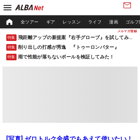
全ツアー
ギア
レッスン
ライフ
漫画
ゴルフ
メルマガ登録
飛距離アップの新提案『右手グローブ』を試してみた！
特集
削り出しの打感が秀逸 『トゥーロンパター』
特集
雨で性能が落ちないボールを検証してみた！
特集
[写真] ゼロトルク全盛でもあえて使いたい！