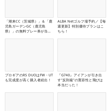
「潮来CC（茨城県）」＆「鹿
ALBA Netゴルフ場予約／【毎
児島ガーデンGC（鹿児島
週更新】特別優待プランはこ
県）」の無料プレー券が当た
ちら！
る！！
プロギアのRS DUOはFW・UT
『G740』アイアンが引き出
も完成度が高く購入者続出！
す“反則級”の寛容性と飛びは
本当だった！