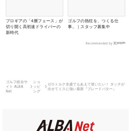
プロギアの「4層フェース」が
ゴルフの熱狂を、つくる仕
切り開く高初速ドライバーの
事。｜スタッフ募集中
新時代
Recommended by
ゴルフ総合サ
ショ
ゼロトルク全盛でもあえて使いたい！ タッチが
イト ALBA
ッピ
出せてミスに強い最新『ブレードパター』
Net
ング