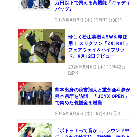
万円以下で買える高機能『キャディ
バッグ』
2026年4月9日 (木) 12時11分
11
珍しく松山英樹も5Wを即採
用！ スリクソン『ZXi RKT』
フェアウェイ＆ハイブリッ
ド、9月12日デビュー
2026年8月6日 (木) 13時42分
33
熊本出身の秋吉翔太と重永亜斗夢が
熊本県庁を訪問 「JOYX OPEN」
で集めた義援金を贈呈
2026年8月6日 (木) 18時43分
8
「ボトッ！って音が…」ラウンド中
にまさかの珍客!? 都玲華、頭の上