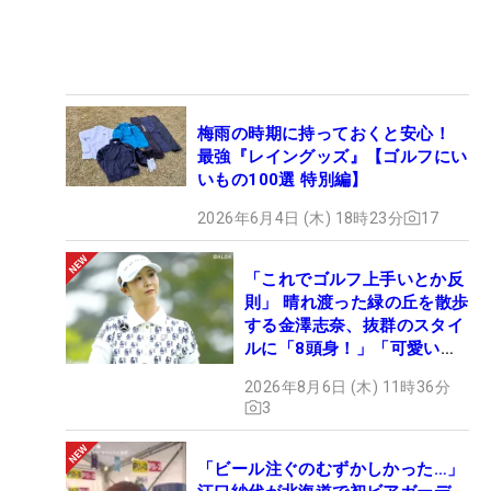
梅雨の時期に持っておくと安心！
最強『レイングッズ』【ゴルフにい
いもの100選 特別編】
2026年6月4日 (木) 18時23分
17
「これでゴルフ上手いとか反
則」 晴れ渡った緑の丘を散歩
する金澤志奈、抜群のスタイ
ルに「8頭身！」「可愛いに
も程がある」
2026年8月6日 (木) 11時36分
3
「ビール注ぐのむずかしかった…」