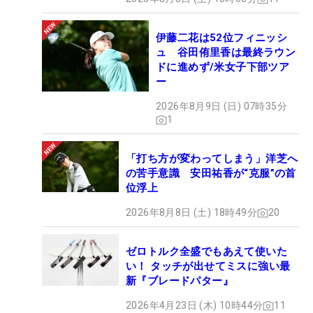
伊藤二花は52位フィニッシ
ュ 谷田侑里香は最終ラウン
ドに進めず/米女子下部ツア
ー
2026年8月9日 (日) 07時35分
1
「打ち方が変わってしまう」洋芝へ
の苦手意識 安田祐香が“克服”の首
位浮上
2026年8月8日 (土) 18時49分
20
ゼロトルク全盛でもあえて使いた
い！ タッチが出せてミスに強い最
新『ブレードパター』
2026年4月23日 (木) 10時44分
11