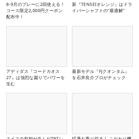
8-9月のプレーに2回使える！
新『TENSEIオレンジ』はドラ
コース限定2,000円クーポン
イバーシャフトの“最適解”
配布中！
アディダス『コードカオス
最新モデル『FJクオンタム』
27』は強烈な蹴りでパワーを
を石井良介プロがチェック
生む
スイスの叡智が生んだTPTシ
猛暑を乗り切る！ こだわり機