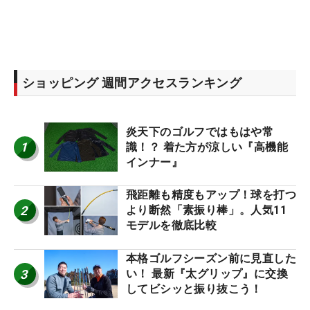
ショッピング 週間アクセスランキング
炎天下のゴルフではもはや常
1
識！？ 着た方が涼しい『高機能
インナー』
飛距離も精度もアップ！球を打つ
2
より断然「素振り棒」。人気11
モデルを徹底比較
本格ゴルフシーズン前に見直した
3
い！ 最新『太グリップ』に交換
してビシッと振り抜こう！