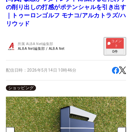
の削り出しの打感がポテンシャルを引き出す
｜トゥーロンゴルフ モナコ/アルカトラズ/ハ
リウッド
コメン
所属
ALBA Net編集部
ト
ALBA Net編集部
/
ALBA Net
0
件
配信日時：
2026年5月14日 10時46分
ショッピング