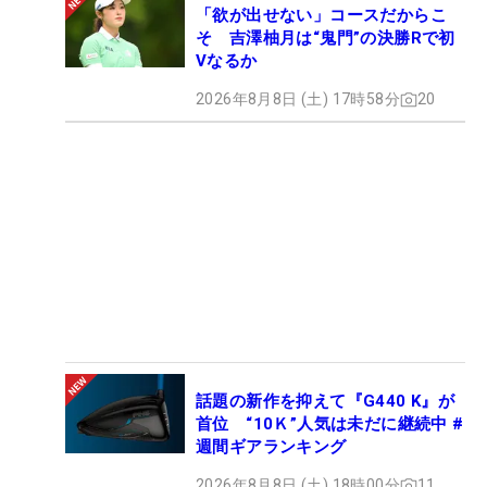
「欲が出せない」コースだからこ
そ 吉澤柚月は“鬼門”の決勝Rで初
Vなるか
2026年8月8日 (土) 17時58分
20
話題の新作を抑えて『G440 K』が
首位 “10Ｋ”人気は未だに継続中 #
週間ギアランキング
2026年8月8日 (土) 18時00分
11