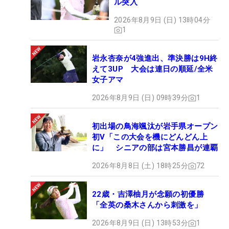
ル突入
2026年8月9日 (日) 13時04分
1
岩永杏奈が4強進出、準決勝は9H終
えて3UP 大会は連日の順延/全米
女子アマ
2026年8月9日 (日) 09時39分
1
初出場の鳥海颯汰が岩手県オープン
初V「この大会を機にどんどん上
に」 シニアの部は宮本勝昌が連覇
2026年8月8日 (土) 18時25分
72
22歳・吉澤柚月が念願の初優勝
「全英の桑木さんから刺激を」
2026年8月9日 (日) 13時53分
1