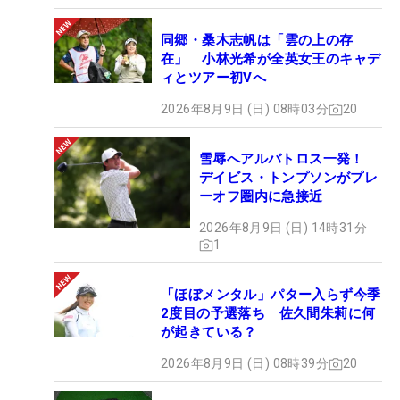
同郷・桑木志帆は「雲の上の存
在」 小林光希が全英女王のキャデ
ィとツアー初Vへ
2026年8月9日 (日) 08時03分
20
雪辱へアルバトロス一発！
デイビス・トンプソンがプレ
ーオフ圏内に急接近
2026年8月9日 (日) 14時31分
1
「ほぼメンタル」パター入らず今季
2度目の予選落ち 佐久間朱莉に何
が起きている？
2026年8月9日 (日) 08時39分
20