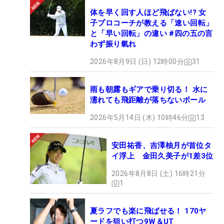
体を早く回す人ほど飛ばない!? 女
子プロコーチが教える「速い回転」
と「早い回転」の違い #四の五の言
わず振り氣れ
2026年8月9日 (日) 12時00分
31
雨も朝露もギアで乗り切る！ 水に
濡れても飛距離が落ちないボール
2026年5月14日 (木) 10時46分
13
安田祐香、吉澤柚月が首位タ
イ浮上 金田久美子が1差3位
2026年8月8日 (土) 16時21分
1
夏ラフでも楽に飛ばせる！ 170ヤ
ードを狙い打つ9W＆UT