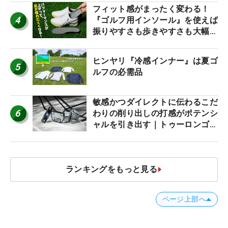
フィット感がまったく変わる！
4
『ゴルフ用インソール』を使えば
振りやすさも歩きやすさも大幅に
アップ！
ヒンヤリ『冷感インナー』は夏ゴ
5
ルフの必需品
敏感かつダイレクトに伝わるこだ
6
わりの削り出しの打感がポテンシ
ャルを引き出す｜トゥーロンゴル
フ モナコ/アルカトラズ/ハリウ
ッド
ランキングをもっと見る
ページ上部へ