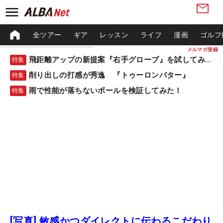
全ツアー
ギア
レッスン
ライフ
漫画
ゴルフ
メルマガ登録
飛距離アップの新提案『右手グローブ』を試してみた！
特集
削り出しの打感が秀逸 『トゥーロンパター』
特集
雨で性能が落ちないボールを検証してみた！
特集
[写真] 敏感かつダイレクトに伝わるこだわり