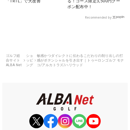
「TRTL」で大改善
る！コース限定3,500円クー
ポン配布中！
Recommended by
ゴルフ総
ショ
敏感かつダイレクトに伝わるこだわりの削り出しの打
合サイト
ッピ
感がポテンシャルを引き出す｜トゥーロンゴルフ モナ
ALBA Net
ング
コ/アルカトラズ/ハリウッド