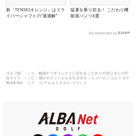
新『TENSEIオレンジ』はドラ
猛暑を乗り切る！ こだわり機
イバーシャフトの“最適解”
能派パンツ4選
Recommended by
ゴルフ総
ショ
敏感かつダイレクトに伝わるこだわりの削り出しの打
合サイト
ッピ
感がポテンシャルを引き出す｜トゥーロンゴルフ モナ
ALBA Net
ング
コ/アルカトラズ/ハリウッド