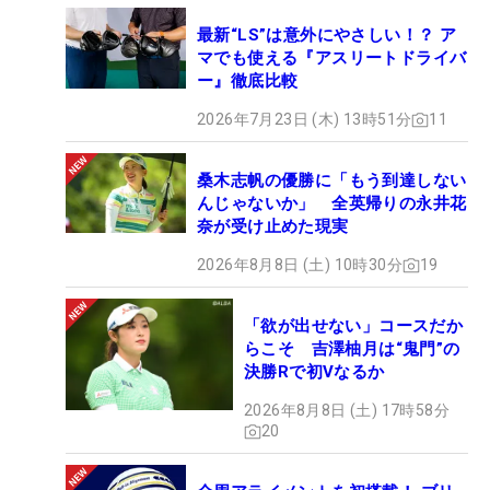
最新“LS”は意外にやさしい！？ ア
マでも使える『アスリートドライバ
ー』徹底比較
2026年7月23日 (木) 13時51分
11
桑木志帆の優勝に「もう到達しない
んじゃないか」 全英帰りの永井花
奈が受け止めた現実
2026年8月8日 (土) 10時30分
19
「欲が出せない」コースだか
らこそ 吉澤柚月は“鬼門”の
決勝Rで初Vなるか
2026年8月8日 (土) 17時58分
20