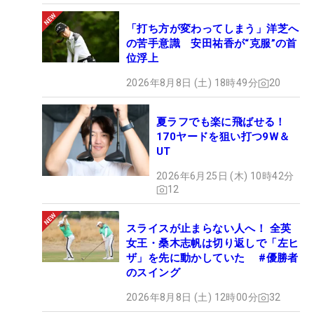
「打ち方が変わってしまう」洋芝へ
の苦手意識 安田祐香が“克服”の首
位浮上
2026年8月8日 (土) 18時49分
20
夏ラフでも楽に飛ばせる！
170ヤードを狙い打つ9W＆
UT
2026年6月25日 (木) 10時42分
12
スライスが止まらない人へ！ 全英
女王・桑木志帆は切り返しで「左ヒ
ザ」を先に動かしていた #優勝者
のスイング
2026年8月8日 (土) 12時00分
32