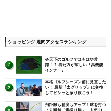
ショッピング 週間アクセスランキング
炎天下のゴルフではもはや常
1
識！？ 着た方が涼しい『高機能
インナー』
本格ゴルフシーズン前に見直した
2
い！ 最新『太グリップ』に交換
してビシッと振り抜こう！
飛距離も精度もアップ！球を打つ
3
より断然「素振り棒」。人気11