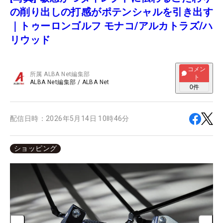
の削り出しの打感がポテンシャルを引き出す
｜トゥーロンゴルフ モナコ/アルカトラズ/ハ
リウッド
コメン
所属
ALBA Net編集部
ト
ALBA Net編集部
/
ALBA Net
0
件
配信日時：
2026年5月14日 10時46分
ショッピング