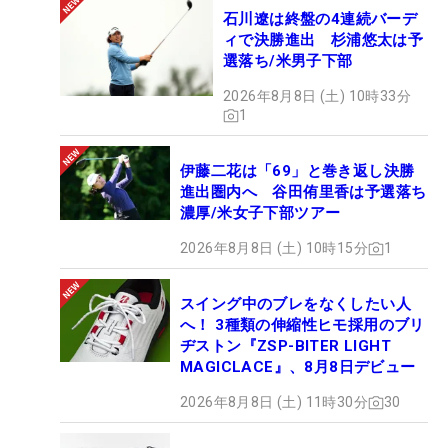
石川遼は終盤の4連続バーデ
ィで決勝進出 杉浦悠太は予
選落ち/米男子下部
2026年8月8日 (土) 10時33分
1
伊藤二花は「69」と巻き返し決勝
進出圏内へ 谷田侑里香は予選落ち
濃厚/米女子下部ツアー
2026年8月8日 (土) 10時15分
1
スイング中のブレをなくしたい人
へ！ 3種類の伸縮性ヒモ採用のブリ
ヂストン『ZSP-BITER LIGHT
MAGICLACE』、8月8日デビュー
2026年8月8日 (土) 11時30分
30