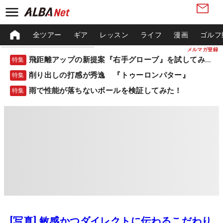
全ツアー
ギア
レッスン
ライフ
漫画
ゴルフ
メルマガ登録
飛距離アップの新提案『右手グローブ』を試してみた！
特集
削り出しの打感が秀逸 『トゥーロンパター』
特集
雨で性能が落ちないボールを検証してみた！
特集
[写真] 敏感かつダイレクトに伝わるこだわり