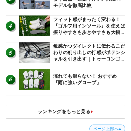
モデルを徹底比較
フィット感がまったく変わる！
4
『ゴルフ用インソール』を使えば
振りやすさも歩きやすさも大幅に
アップ！
敏感かつダイレクトに伝わるこだ
5
わりの削り出しの打感がポテンシ
ャルを引き出す｜トゥーロンゴル
フ モナコ/アルカトラズ/ハリウ
ッド
濡れても滑らない！ おすすめ
6
『雨に強いグローブ』
ランキングをもっと見る
ページ上部へ