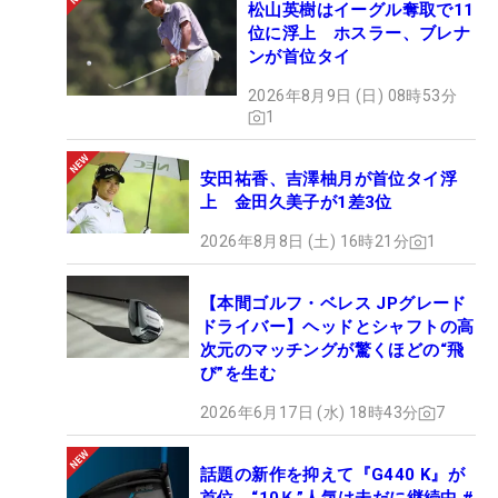
松山英樹はイーグル奪取で11
位に浮上 ホスラー、ブレナ
ンが首位タイ
2026年8月9日 (日) 08時53分
1
安田祐香、吉澤柚月が首位タイ浮
上 金田久美子が1差3位
2026年8月8日 (土) 16時21分
1
【本間ゴルフ・ベレス JPグレード
ドライバー】ヘッドとシャフトの高
次元のマッチングが驚くほどの“飛
び”を生む
2026年6月17日 (水) 18時43分
7
話題の新作を抑えて『G440 K』が