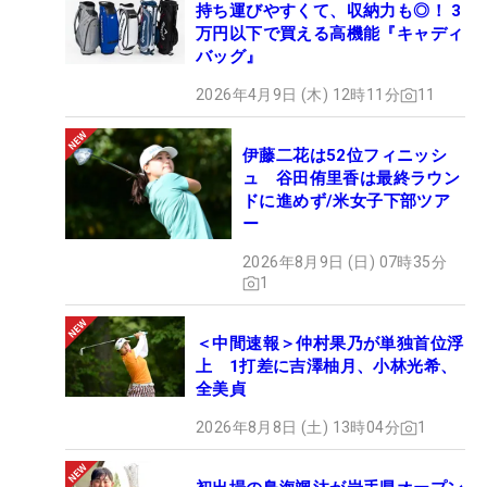
持ち運びやすくて、収納力も◎！ 3
万円以下で買える高機能『キャディ
バッグ』
2026年4月9日 (木) 12時11分
11
伊藤二花は52位フィニッシ
ュ 谷田侑里香は最終ラウン
ドに進めず/米女子下部ツア
ー
2026年8月9日 (日) 07時35分
1
＜中間速報＞仲村果乃が単独首位浮
上 1打差に吉澤柚月、小林光希、
全美貞
2026年8月8日 (土) 13時04分
1