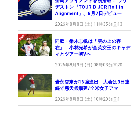
全周アライメントを初搭載！ ブリ
ヂストン『TOUR B JGR Roll-in
Alignment』、8月7日デビュー
2026年8月8日 (土) 11時35分
13
同郷・桑木志帆は「雲の上の存
在」 小林光希が全英女王のキャデ
ィとツアー初Vへ
2026年8月9日 (日) 08時03分
20
岩永杏奈が16強進出 大会は3日連
続で悪天候順延/全米女子アマ
2026年8月8日 (土) 10時20分
1