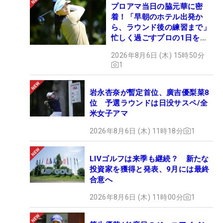
プロアマ当日の脇元華に密
着！「早朝のホテル出発か
ら、ラウンド後の練習まで」
忙しく過ごすプロの1日を公
開
2026年8月6日 (木) 15時50分
1
岩永杏奈が暫定首位、廣吉優梨菜8
位 予選ラウンドは日没サスペ/全
米女子アマ
2026年8月6日 (木) 11時18分
1
LIVゴルフは来季も継続？ 新たな
投資家を獲得と発表、9月には最終
合意へ
2026年8月6日 (木) 11時00分
1