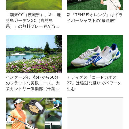
「潮来CC（茨城県）」＆「鹿
新『TENSEIオレンジ』はドラ
児島ガーデンGC（鹿児島
イバーシャフトの“最適解”
県）」の無料プレー券が当た
る！！
インター5分、都心から60分
アディダス『コードカオス
のフラットな美観コース。大
27』は強烈な蹴りでパワーを
栄カントリー俱楽部（千葉
生む
県）