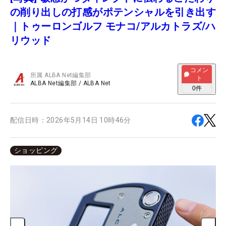
の削り出しの打感がポテンシャルを引き出す
｜トゥーロンゴルフ モナコ/アルカトラズ/ハ
リウッド
コメン
所属
ALBA Net編集部
ト
ALBA Net編集部
/
ALBA Net
0
件
配信日時：
2026年5月14日 10時46分
ショッピング