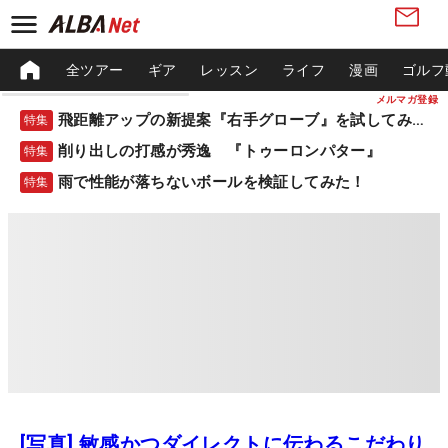
全ツアー
ギア
レッスン
ライフ
漫画
ゴルフ
メルマガ登録
飛距離アップの新提案『右手グローブ』を試してみた！
特集
削り出しの打感が秀逸 『トゥーロンパター』
特集
雨で性能が落ちないボールを検証してみた！
特集
[写真] 敏感かつダイレクトに伝わるこだわり