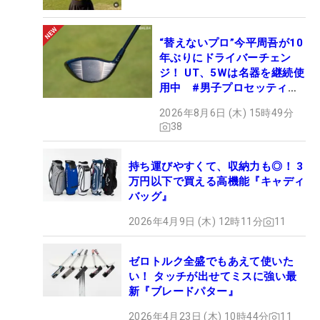
“替えないプロ”今平周吾が10
年ぶりにドライバーチェン
ジ！ UT、5Wは名器を継続使
用中 #男子プロセッティン
グ
2026年8月6日 (木) 15時49分
38
持ち運びやすくて、収納力も◎！ 3
万円以下で買える高機能『キャディ
バッグ』
2026年4月9日 (木) 12時11分
11
ゼロトルク全盛でもあえて使いた
い！ タッチが出せてミスに強い最
新『ブレードパター』
2026年4月23日 (木) 10時44分
11