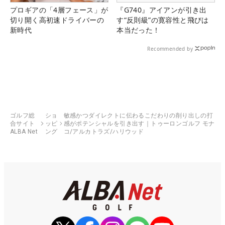
プロギアの「4層フェース」が
『G740』アイアンが引き出
切り開く高初速ドライバーの
す“反則級”の寛容性と飛びは
新時代
本当だった！
Recommended by
ゴルフ総
ショ
敏感かつダイレクトに伝わるこだわりの削り出しの打
合サイト
ッピ
感がポテンシャルを引き出す｜トゥーロンゴルフ モナ
ALBA Net
ング
コ/アルカトラズ/ハリウッド