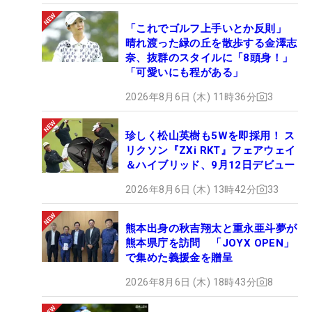
「これでゴルフ上手いとか反則」
晴れ渡った緑の丘を散歩する金澤志
奈、抜群のスタイルに「8頭身！」
「可愛いにも程がある」
2026年8月6日 (木) 11時36分
3
珍しく松山英樹も5Wを即採用！ ス
リクソン『ZXi RKT』フェアウェイ
＆ハイブリッド、9月12日デビュー
2026年8月6日 (木) 13時42分
33
熊本出身の秋吉翔太と重永亜斗夢が
熊本県庁を訪問 「JOYX OPEN」
で集めた義援金を贈呈
2026年8月6日 (木) 18時43分
8