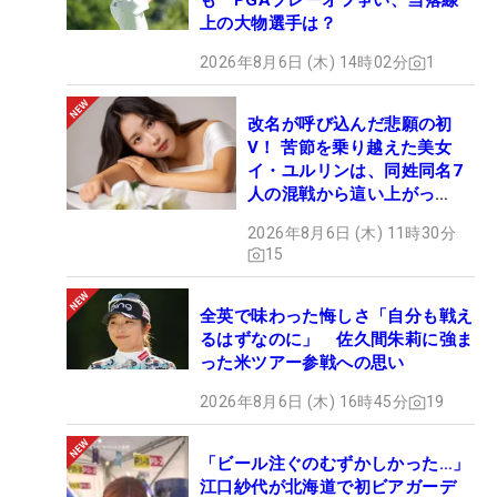
も PGAプレーオフ争い、当落線
上の大物選手は？
2026年8月6日 (木) 14時02分
1
改名が呼び込んだ悲願の初
V！ 苦節を乗り越えた美女
イ・ユルリンは、同姓同名7
人の混戦から這い上がっ
た“新星ヒロイン”
2026年8月6日 (木) 11時30分
15
全英で味わった悔しさ「自分も戦え
るはずなのに」 佐久間朱莉に強ま
った米ツアー参戦への思い
2026年8月6日 (木) 16時45分
19
「ビール注ぐのむずかしかった…」
江口紗代が北海道で初ビアガーデ