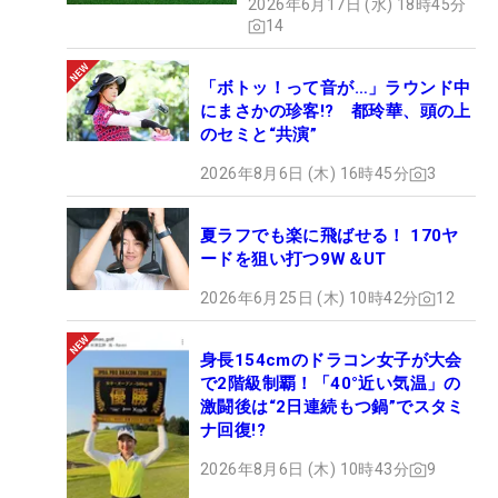
2026年6月17日 (水) 18時45分
14
「ボトッ！って音が…」ラウンド中
にまさかの珍客!? 都玲華、頭の上
のセミと“共演”
2026年8月6日 (木) 16時45分
3
夏ラフでも楽に飛ばせる！ 170ヤ
ードを狙い打つ9W＆UT
2026年6月25日 (木) 10時42分
12
身長154cmのドラコン女子が大会
で2階級制覇！「40°近い気温」の
激闘後は“2日連続もつ鍋”でスタミ
ナ回復!?
2026年8月6日 (木) 10時43分
9