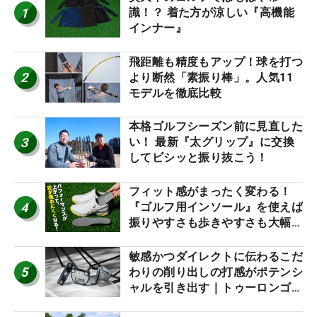
1
識！？ 着た方が涼しい『高機能
インナー』
飛距離も精度もアップ！球を打つ
2
より断然「素振り棒」。人気11
モデルを徹底比較
本格ゴルフシーズン前に見直した
3
い！ 最新『太グリップ』に交換
してビシッと振り抜こう！
フィット感がまったく変わる！
4
『ゴルフ用インソール』を使えば
振りやすさも歩きやすさも大幅に
アップ！
敏感かつダイレクトに伝わるこだ
5
わりの削り出しの打感がポテンシ
ャルを引き出す｜トゥーロンゴル
フ モナコ/アルカトラズ/ハリウ