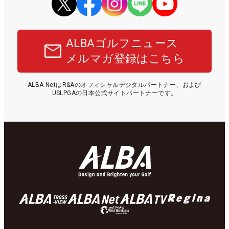
ALBAゴルフニュース
メルマガ登録はこちら
ALBA NetはR&Aのオフィシャルデジタルパートナー、および
USLPGAの日本公式サイトパートナーです。