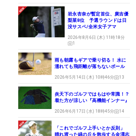
岩永杏奈が暫定首位、廣吉優
梨菜8位 予選ラウンドは日
没サスペ/全米女子アマ
2026年8月6日 (木) 11時18分
1
雨も朝露もギアで乗り切る！ 水に
濡れても飛距離が落ちないボール
2026年5月14日 (木) 10時46分
13
炎天下のゴルフではもはや常識！？
着た方が涼しい『高機能インナー』
2026年6月17日 (水) 18時45分
14
「これでゴルフ上手いとか反則」
晴れ渡った緑の丘を散歩する金澤志