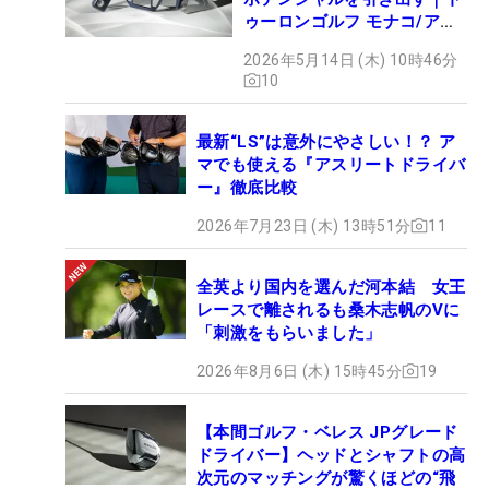
ゥーロンゴルフ モナコ/アル
カトラズ/ハリウッド
2026年5月14日 (木) 10時46分
10
最新“LS”は意外にやさしい！？ ア
マでも使える『アスリートドライバ
ー』徹底比較
2026年7月23日 (木) 13時51分
11
全英より国内を選んだ河本結 女王
レースで離されるも桑木志帆のVに
「刺激をもらいました」
2026年8月6日 (木) 15時45分
19
【本間ゴルフ・ベレス JPグレード
ドライバー】ヘッドとシャフトの高
次元のマッチングが驚くほどの“飛