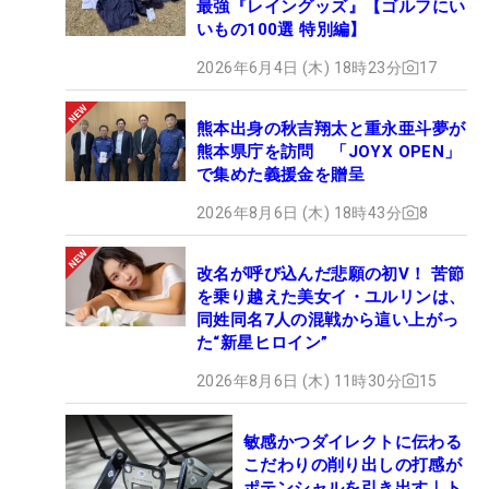
最強『レイングッズ』【ゴルフにい
いもの100選 特別編】
2026年6月4日 (木) 18時23分
17
熊本出身の秋吉翔太と重永亜斗夢が
熊本県庁を訪問 「JOYX OPEN」
で集めた義援金を贈呈
2026年8月6日 (木) 18時43分
8
改名が呼び込んだ悲願の初V！ 苦節
を乗り越えた美女イ・ユルリンは、
同姓同名7人の混戦から這い上がっ
た“新星ヒロイン”
2026年8月6日 (木) 11時30分
15
敏感かつダイレクトに伝わる
こだわりの削り出しの打感が
ポテンシャルを引き出す｜ト