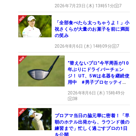
2026年7月23日 (木) 13時51分
7
「全部食べたら太っちゃうよ！」小
祝さくらが大量のお菓子を前に満面
の笑み
2026年8月6日 (木) 14時09分
7
“替えないプロ”今平周吾が10
年ぶりにドライバーチェン
ジ！ UT、5Wは名器を継続使
用中 #男子プロセッティン
グ
2026年8月6日 (木) 15時49分
38
プロアマ当日の脇元華に密着！「早
朝のホテル出発から、ラウンド後の
練習まで」忙しく過ごすプロの1日
を公開