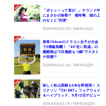
「ボトッ！って音が…」ラウンド中
にまさかの珍客!? 都玲華、頭の上
のセミと“共演”
2026年8月6日 (木) 16時45分
3
身長154cmのドラコン女子が大会
で2階級制覇！「40°近い気温」の
激闘後は“2日連続もつ鍋”でスタミ
ナ回復!?
2026年8月6日 (木) 10時43分
9
珍しく松山英樹も5Wを即採用！ ス
リクソン『ZXi RKT』フェアウェイ
＆ハイブリッド、9月12日デビュー
2026年8月6日 (木) 13時42分
33