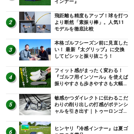
インナー』
飛距離も精度もアップ！球を打つ
2
より断然「素振り棒」。人気11
モデルを徹底比較
本格ゴルフシーズン前に見直した
3
い！ 最新『太グリップ』に交換
してビシッと振り抜こう！
フィット感がまったく変わる！
4
『ゴルフ用インソール』を使えば
振りやすさも歩きやすさも大幅に
アップ！
敏感かつダイレクトに伝わるこだ
5
わりの削り出しの打感がポテンシ
ャルを引き出す｜トゥーロンゴル
フ モナコ/アルカトラズ/ハリウ
ッド
ヒンヤリ『冷感インナー』は夏ゴ
6