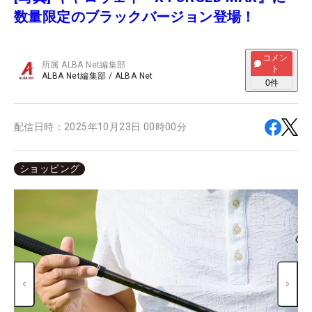
数量限定のブラックバージョン登場！
コメン
所属
ALBA Net編集部
ト
ALBA Net編集部
/
ALBA Net
0
件
配信日時：
2025年10月23日 00時00分
ショッピング