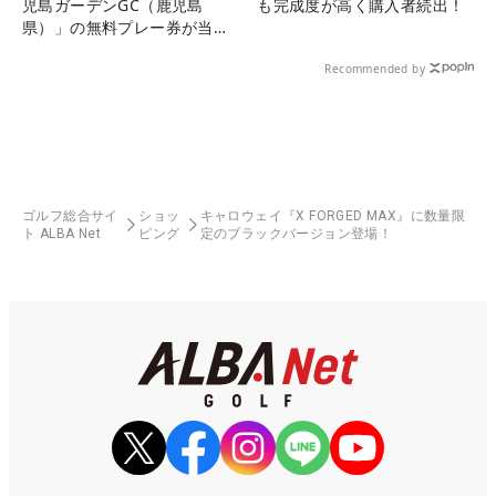
児島ガーデンGC（鹿児島
も完成度が高く購入者続出！
県）」の無料プレー券が当た
る！！
Recommended by
ゴルフ総合サイ
ショッ
キャロウェイ『X FORGED MAX』に数量限
ト ALBA Net
ピング
定のブラックバージョン登場！