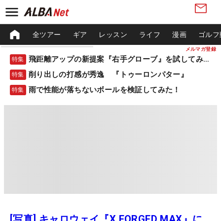
全ツアー
ギア
レッスン
ライフ
漫画
ゴルフ
メルマガ登録
飛距離アップの新提案『右手グローブ』を試してみた！
特集
削り出しの打感が秀逸 『トゥーロンパター』
特集
雨で性能が落ちないボールを検証してみた！
特集
[写真] キャロウェイ『X FORGED MAX』に