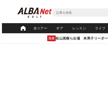
全ツアー
ギア
レッスン
ライフ
松山英樹ら出場 米男子リーダー
注目