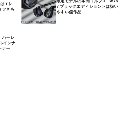
限定モデルの本間ゴルフ＜TW76
ルはエレ
7 ブラックエディション＞は扱い
タフさも
やすい傑作品
。ハーレ
ルインナ
ンナー