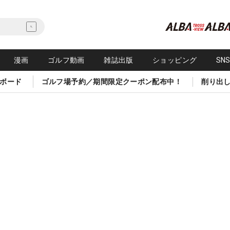
漫画
ゴルフ動画
雑誌出版
ショッピング
SN
ボード
ゴルフ場予約／期間限定クーポン配布中！
削り出