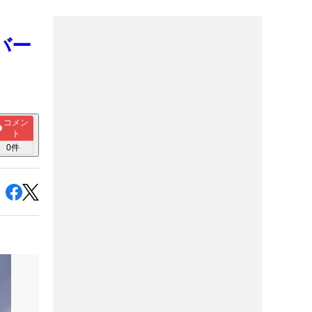
バー
コメン
ト
0
件