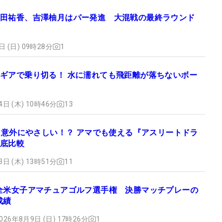
田祐香、吉澤柚月はパー発進 大混戦の最終ラウンド
日 (日) 09時28分
1
ギアで乗り切る！ 水に濡れても飛距離が落ちないボー
4日 (木) 10時46分
13
”は意外にやさしい！？ アマでも使える『アスリートドラ
底比較
3日 (木) 13時51分
11
全米女子アマチュアゴルフ選手権 決勝マッチプレーの
成績
026年8月9日 (日) 17時26分
1