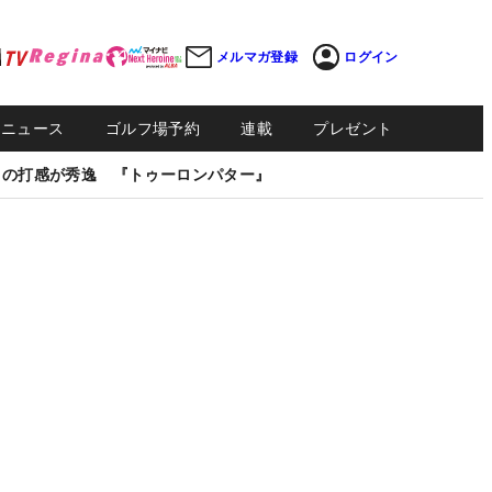
メルマガ登録
ログイン
Sニュース
ゴルフ場予約
連載
プレゼント
しの打感が秀逸 『トゥーロンパター』