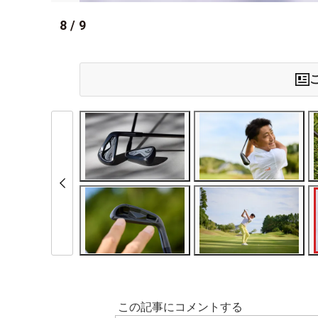
8
/
9