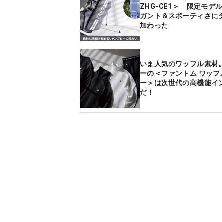
ZHG-CB1＞ 限定モデ
ガント＆スポーティさに
加わった
いま人気のワッフル素材
ーの＜ファントム ワッフ
ー＞は次世代の高機能イ
だ！