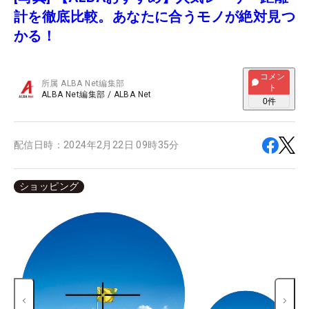
計を徹底比較。あなたに合うモノが絶対見つ
かる！
コメン
所属
ALBA Net編集部
ト
ALBA Net編集部
/
ALBA Net
0
件
配信日時：
2024年2月22日 09時35分
ショッピング