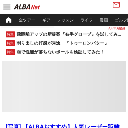
全ツアー
ギア
レッスン
ライフ
漫画
ゴルフ
メルマガ登録
飛距離アップの新提案『右手グローブ』を試してみた！
特集
削り出しの打感が秀逸 『トゥーロンパター』
特集
雨で性能が落ちないボールを検証してみた！
特集
[写真] 【ALBAおすすめ】人気レーザー距離