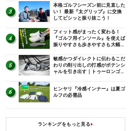
本格ゴルフシーズン前に見直した
3
い！ 最新『太グリップ』に交換
してビシッと振り抜こう！
フィット感がまったく変わる！
4
『ゴルフ用インソール』を使えば
振りやすさも歩きやすさも大幅に
アップ！
敏感かつダイレクトに伝わるこだ
5
わりの削り出しの打感がポテンシ
ャルを引き出す｜トゥーロンゴル
フ モナコ/アルカトラズ/ハリウ
ッド
ヒンヤリ『冷感インナー』は夏ゴ
6
ルフの必需品
ランキングをもっと見る