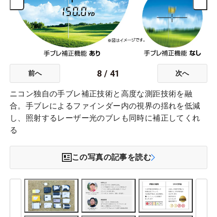
8
/
41
前へ
次へ
ニコン独自の手ブレ補正技術と高度な測距技術を融
合。手ブレによるファインダー内の視界の揺れを低減
し、照射するレーザー光のブレも同時に補正してくれ
る
この写真の記事を読む