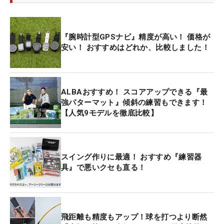
『腕時計型GPSナビ』精度が高い！ 価格が
安い！ おすすめはどれか、比較しました！
ALBAおすすめ！ スコアアップできる『最
強パターマット』傾斜の練習もできます！
【人気9モデルを徹底比較】
スイング作りに最適！ おすすめ『練習器
具』で悪いクセも直る！
飛距離も精度もアップ！球を打つより断然