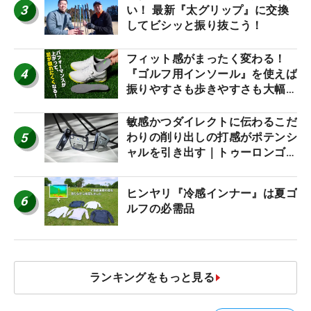
3
い！ 最新『太グリップ』に交換
してビシッと振り抜こう！
フィット感がまったく変わる！
4
『ゴルフ用インソール』を使えば
振りやすさも歩きやすさも大幅に
アップ！
敏感かつダイレクトに伝わるこだ
5
わりの削り出しの打感がポテンシ
ャルを引き出す｜トゥーロンゴル
フ モナコ/アルカトラズ/ハリウ
ッド
ヒンヤリ『冷感インナー』は夏ゴ
6
ルフの必需品
ランキングをもっと見る