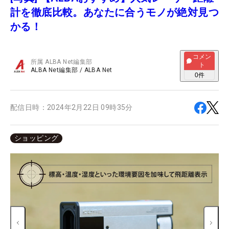
計を徹底比較。あなたに合うモノが絶対見つ
かる！
コメン
所属
ALBA Net編集部
ト
ALBA Net編集部
/
ALBA Net
0
件
配信日時：
2024年2月22日 09時35分
ショッピング