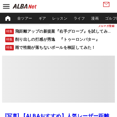
全ツアー
ギア
レッスン
ライフ
漫画
ゴルフ
メルマガ登録
飛距離アップの新提案『右手グローブ』を試してみた！
特集
削り出しの打感が秀逸 『トゥーロンパター』
特集
雨で性能が落ちないボールを検証してみた！
特集
[写真] 【ALBAおすすめ】人気レーザー距離