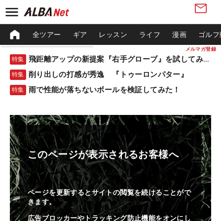
全ツアー
ギア
レッスン
ライフ
漫画
ゴルフ
メルマガ登録
飛距離アップの新提案『右手グローブ』を試してみた！
特集
削り出しの打感が秀逸 『トゥーロンパター』
特集
雨で性能が落ちないボールを検証してみた！
特集
このページが表示されるお客様へ
ページを更新するとサイトの閲覧を続けることがで
きます。
広告ブロッカーやトラッキング防止機能をオンにし