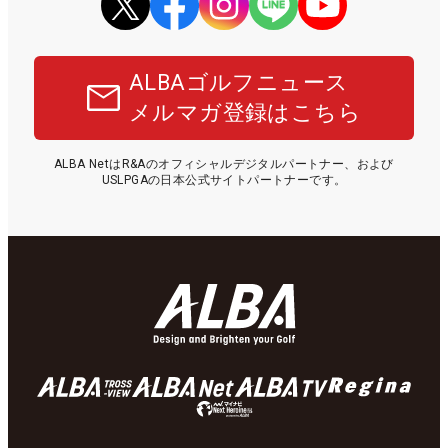
ALBAゴルフニュース
メルマガ登録はこちら
ALBA NetはR&Aのオフィシャルデジタルパートナー、および
USLPGAの日本公式サイトパートナーです。