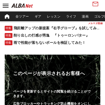
全ツアー
ギア
レッスン
ライフ
漫画
ゴルフ
メルマガ登録
飛距離アップの新提案『右手グローブ』を試してみた！
特集
削り出しの打感が秀逸 『トゥーロンパター』
特集
雨で性能が落ちないボールを検証してみた！
特集
このページが表示されるお客様へ
ページを更新するとサイトの閲覧を続けることがで
きます。
広告ブロッカーやトラッキング防止機能をオンにし