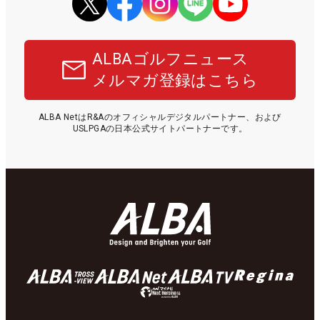
ALBAゴルフニュース
メルマガ登録はこちら
ALBA NetはR&Aのオフィシャルデジタルパートナー、および
USLPGAの日本公式サイトパートナーです。