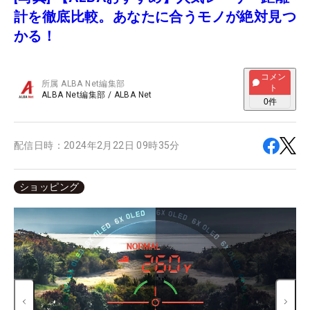
計を徹底比較。あなたに合うモノが絶対見つ
かる！
コメン
所属
ALBA Net編集部
ト
ALBA Net編集部
/
ALBA Net
0
件
配信日時：
2024年2月22日 09時35分
ショッピング