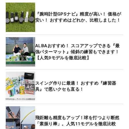
『腕時計型GPSナビ』精度が高い！ 価格が
安い！ おすすめはどれか、比較しました！
ALBAおすすめ！ スコアアップできる『最
強パターマット』傾斜の練習もできます！
【人気9モデルを徹底比較】
スイング作りに最適！ おすすめ『練習器
具』で悪いクセも直る！
飛距離も精度もアップ！球を打つより断然
「素振り棒」。人気11モデルを徹底比較