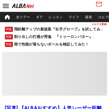
全ツアー
ギア
レッスン
ライフ
漫画
ゴルフ
メルマガ登録
飛距離アップの新提案『右手グローブ』を試してみた！
特集
削り出しの打感が秀逸 『トゥーロンパター』
特集
雨で性能が落ちないボールを検証してみた！
特集
[写真] 【ALBAおすすめ】人気レーザー距離