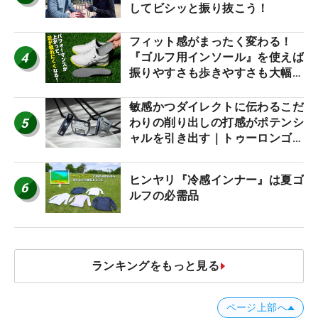
してビシッと振り抜こう！
フィット感がまったく変わる！
4
『ゴルフ用インソール』を使えば
振りやすさも歩きやすさも大幅に
アップ！
敏感かつダイレクトに伝わるこだ
5
わりの削り出しの打感がポテンシ
ャルを引き出す｜トゥーロンゴル
フ モナコ/アルカトラズ/ハリウ
ッド
ヒンヤリ『冷感インナー』は夏ゴ
6
ルフの必需品
ランキングをもっと見る
ページ上部へ