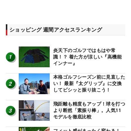
ショッピング 週間アクセスランキング
炎天下のゴルフではもはや常
1
識！？ 着た方が涼しい『高機能
インナー』
本格ゴルフシーズン前に見直した
2
い！ 最新『太グリップ』に交換
してビシッと振り抜こう！
飛距離も精度もアップ！球を打つ
3
より断然「素振り棒」。人気11
モデルを徹底比較
フィット感がまったく変わる！