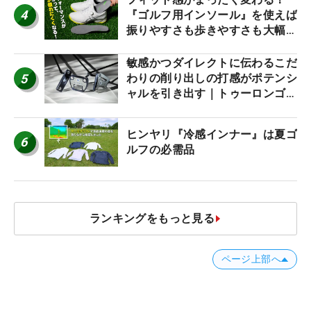
4
『ゴルフ用インソール』を使えば
振りやすさも歩きやすさも大幅に
アップ！
敏感かつダイレクトに伝わるこだ
5
わりの削り出しの打感がポテンシ
ャルを引き出す｜トゥーロンゴル
フ モナコ/アルカトラズ/ハリウ
ッド
ヒンヤリ『冷感インナー』は夏ゴ
6
ルフの必需品
ランキングをもっと見る
ページ上部へ