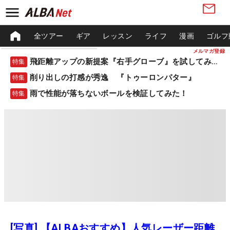
全ツアー
ギア
レッスン
ライフ
漫画
ゴルフ
メルマガ登録
飛距離アップの新提案『右手グローブ』を試してみた！
特集
削り出しの打感が秀逸 『トゥーロンパター』
特集
雨で性能が落ちないボールを検証してみた！
特集
[写真] 【ALBAおすすめ】人気レーザー距離