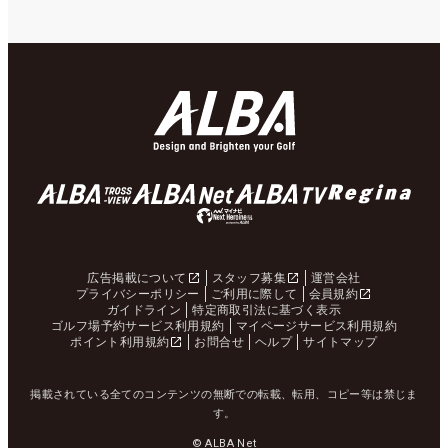
広告掲載について
スタッフ募集
運営会社
プライバシーポリシー
ご利用に際して
会員規約
ガイドライン
特定商取引法に基づく表示
ゴルフ場予約サービス利用規約
マイページサービス利用規約
ポイント利用規約
お問合せ
ヘルプ
サイトマップ
掲載されている全てのコンテンツの無断での転載、転用、コピー等は禁じま
す。
© ALBA Net