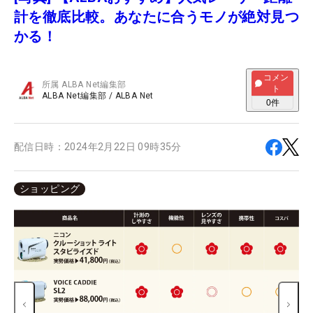
計を徹底比較。あなたに合うモノが絶対見つ
かる！
コメン
所属
ALBA Net編集部
ト
ALBA Net編集部
/
ALBA Net
0
件
配信日時：
2024年2月22日 09時35分
ショッピング