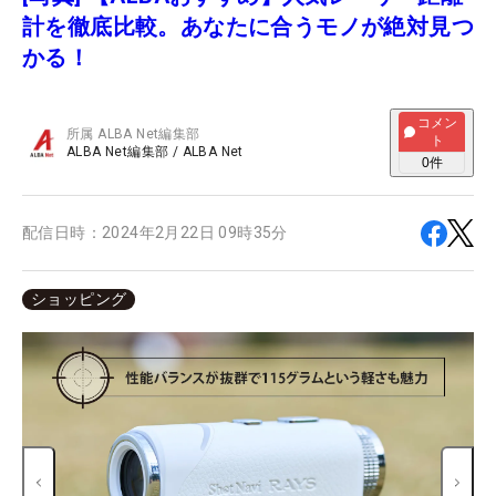
計を徹底比較。あなたに合うモノが絶対見つ
かる！
コメン
所属
ALBA Net編集部
ト
ALBA Net編集部
/
ALBA Net
0
件
配信日時：
2024年2月22日 09時35分
ショッピング