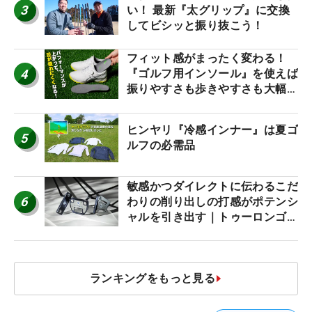
3
い！ 最新『太グリップ』に交換
してビシッと振り抜こう！
フィット感がまったく変わる！
4
『ゴルフ用インソール』を使えば
振りやすさも歩きやすさも大幅に
アップ！
ヒンヤリ『冷感インナー』は夏ゴ
5
ルフの必需品
敏感かつダイレクトに伝わるこだ
6
わりの削り出しの打感がポテンシ
ャルを引き出す｜トゥーロンゴル
フ モナコ/アルカトラズ/ハリウ
ッド
ランキングをもっと見る