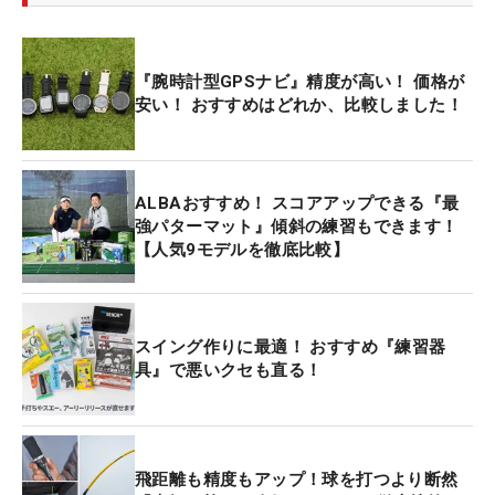
『腕時計型GPSナビ』精度が高い！ 価格が
安い！ おすすめはどれか、比較しました！
ALBAおすすめ！ スコアアップできる『最
強パターマット』傾斜の練習もできます！
【人気9モデルを徹底比較】
スイング作りに最適！ おすすめ『練習器
具』で悪いクセも直る！
飛距離も精度もアップ！球を打つより断然