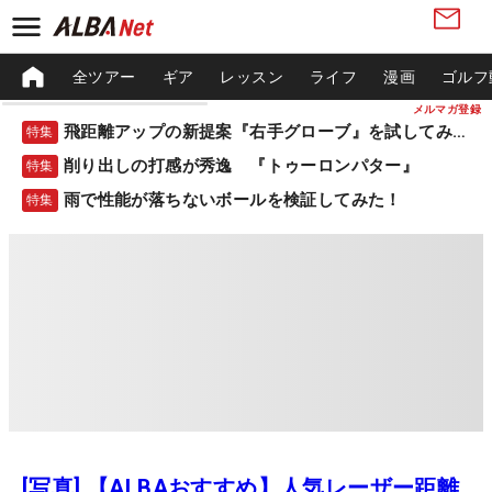
全ツアー
ギア
レッスン
ライフ
漫画
ゴルフ
メルマガ登録
飛距離アップの新提案『右手グローブ』を試してみた！
特集
削り出しの打感が秀逸 『トゥーロンパター』
特集
雨で性能が落ちないボールを検証してみた！
特集
[写真] 【ALBAおすすめ】人気レーザー距離