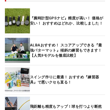
『腕時計型GPSナビ』精度が高い！ 価格が
安い！ おすすめはどれか、比較しました！
ALBAおすすめ！ スコアアップできる『最
強パターマット』傾斜の練習もできます！
【人気9モデルを徹底比較】
スイング作りに最適！ おすすめ『練習器
具』で悪いクセも直る！
飛距離も精度もアップ！球を打つより断然