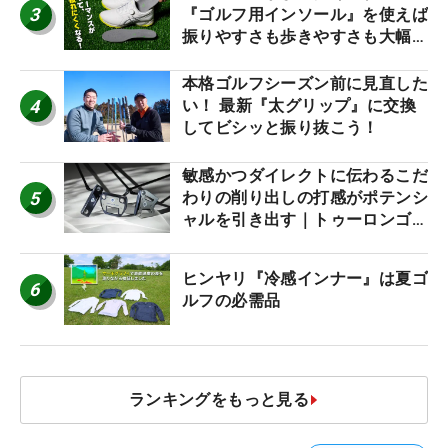
3
『ゴルフ用インソール』を使えば
振りやすさも歩きやすさも大幅に
アップ！
本格ゴルフシーズン前に見直した
4
い！ 最新『太グリップ』に交換
してビシッと振り抜こう！
敏感かつダイレクトに伝わるこだ
5
わりの削り出しの打感がポテンシ
ャルを引き出す｜トゥーロンゴル
フ モナコ/アルカトラズ/ハリウ
ッド
ヒンヤリ『冷感インナー』は夏ゴ
6
ルフの必需品
ランキングをもっと見る