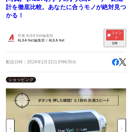
計を徹底比較。あなたに合うモノが絶対見つ
かる！
コメン
所属
ALBA Net編集部
ト
ALBA Net編集部
/
ALBA Net
0
件
配信日時：
2024年2月22日 09時35分
ショッピング