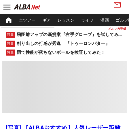
全ツアー
ギア
レッスン
ライフ
漫画
ゴルフ
メルマガ登録
飛距離アップの新提案『右手グローブ』を試してみた！
特集
削り出しの打感が秀逸 『トゥーロンパター』
特集
雨で性能が落ちないボールを検証してみた！
特集
[写真] 【ALBAおすすめ】人気レーザー距離