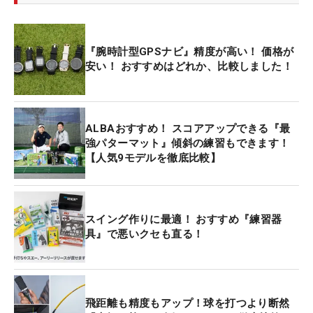
『腕時計型GPSナビ』精度が高い！ 価格が
安い！ おすすめはどれか、比較しました！
ALBAおすすめ！ スコアアップできる『最
強パターマット』傾斜の練習もできます！
【人気9モデルを徹底比較】
スイング作りに最適！ おすすめ『練習器
具』で悪いクセも直る！
飛距離も精度もアップ！球を打つより断然