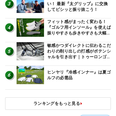
3
い！ 最新『太グリップ』に交換
してビシッと振り抜こう！
フィット感がまったく変わる！
4
『ゴルフ用インソール』を使えば
振りやすさも歩きやすさも大幅に
アップ！
敏感かつダイレクトに伝わるこだ
5
わりの削り出しの打感がポテンシ
ャルを引き出す｜トゥーロンゴル
フ モナコ/アルカトラズ/ハリウ
ッド
ヒンヤリ『冷感インナー』は夏ゴ
6
ルフの必需品
ランキングをもっと見る