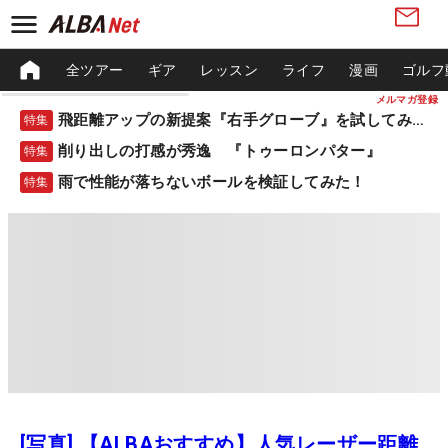
全ツアー
ギア
レッスン
ライフ
漫画
ゴルフ
メルマガ登録
飛距離アップの新提案『右手グローブ』を試してみた！
特集
削り出しの打感が秀逸 『トゥーロンパター』
特集
雨で性能が落ちないボールを検証してみた！
特集
[写真] 【ALBAおすすめ】人気レーザー距離