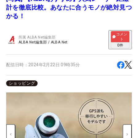
計を徹底比較。あなたに合うモノが絶対見つ
かる！
コメン
所属
ALBA Net編集部
ト
ALBA Net編集部
/
ALBA Net
0
件
配信日時：
2024年2月22日 09時35分
ショッピング