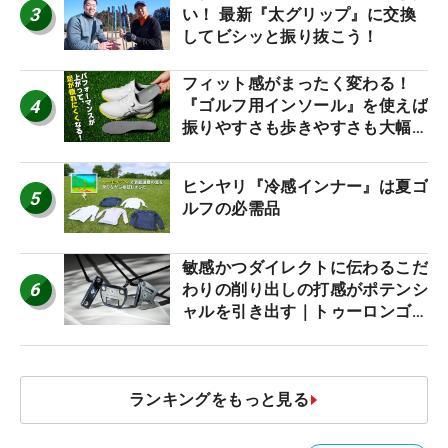
3
い！ 最新『太グリップ』に交換
してビシッと振り抜こう！
フィット感がまったく変わる！
4
『ゴルフ用インソール』を使えば
振りやすさも歩きやすさも大幅に
アップ！
ヒンヤリ『冷感インナー』は夏ゴ
5
ルフの必需品
敏感かつダイレクトに伝わるこだ
6
わりの削り出しの打感がポテンシ
ャルを引き出す｜トゥーロンゴル
フ モナコ/アルカトラズ/ハリウ
ッド
ランキングをもっと見る