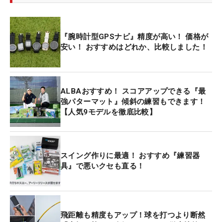
『腕時計型GPSナビ』精度が高い！ 価格が
安い！ おすすめはどれか、比較しました！
ALBAおすすめ！ スコアアップできる『最
強パターマット』傾斜の練習もできます！
【人気9モデルを徹底比較】
スイング作りに最適！ おすすめ『練習器
具』で悪いクセも直る！
飛距離も精度もアップ！球を打つより断然