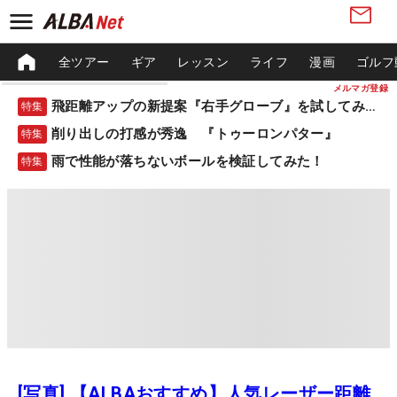
全ツアー
ギア
レッスン
ライフ
漫画
ゴルフ
メルマガ登録
飛距離アップの新提案『右手グローブ』を試してみた！
特集
削り出しの打感が秀逸 『トゥーロンパター』
特集
雨で性能が落ちないボールを検証してみた！
特集
[写真] 【ALBAおすすめ】人気レーザー距離