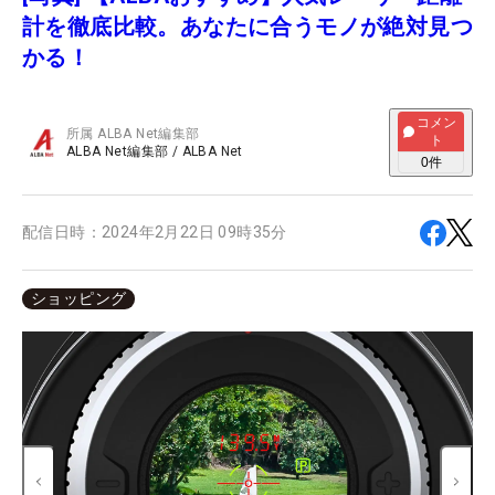
計を徹底比較。あなたに合うモノが絶対見つ
かる！
コメン
所属
ALBA Net編集部
ト
ALBA Net編集部
/
ALBA Net
0
件
配信日時：
2024年2月22日 09時35分
ショッピング