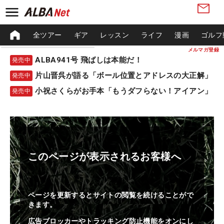
全ツアー
ギア
レッスン
ライフ
漫画
ゴルフ
メルマガ登録
ALBA941号 飛ばしは本能だ！
発売中
片山晋呉が語る「ボール位置とアドレスの大正解」
発売中
小祝さくらがお手本「もうダフらない！アイアン」
発売中
このページが表示されるお客様へ
ページを更新するとサイトの閲覧を続けることがで
きます。
広告ブロッカーやトラッキング防止機能をオンにし