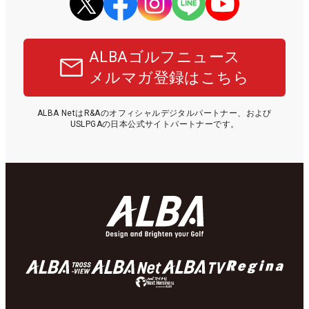
ALBAゴルフニュース
メルマガ登録はこちら
ALBA NetはR&Aのオフィシャルデジタルパートナー、および
USLPGAの日本公式サイトパートナーです。