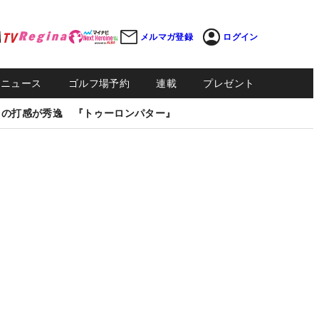
メルマガ登録
ログイン
Sニュース
ゴルフ場予約
連載
プレゼント
しの打感が秀逸 『トゥーロンパター』