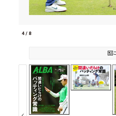
4
/
8