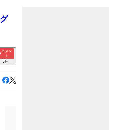
ング
コメン
ト
0
件