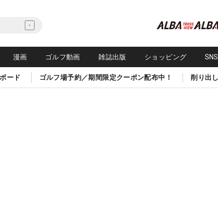
漫画
ゴルフ動画
雑誌出版
ショッピング
SN
ボード
ゴルフ場予約／期間限定クーポン配布中！
削り出