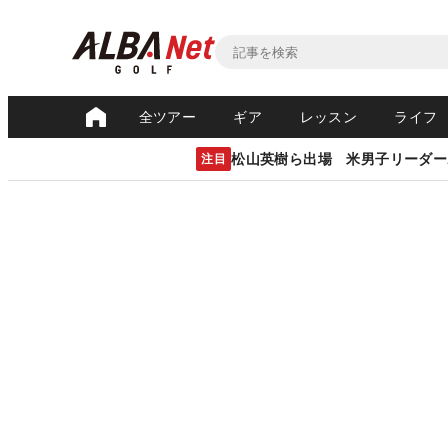
全ツアー
ギア
レッスン
ライフ
松山英樹ら出場 米男子リーダー
注目