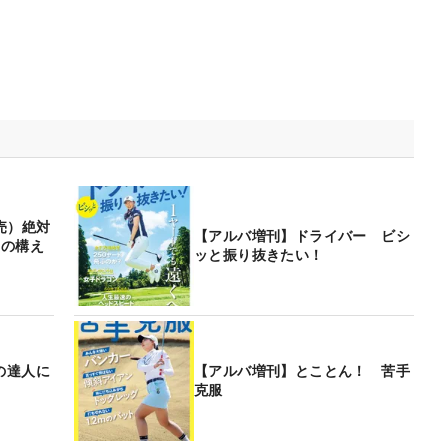
発売）絶対
【アルバ増刊】ドライバー ビシ
つの構え
ッと振り抜きたい！
の達人に
【アルバ増刊】とことん！ 苦手
克服