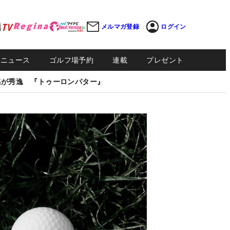
メルマガ登録
ログイン
Sニュース
ゴルフ場予約
連載
プレゼント
感が秀逸 『トゥーロンパター』