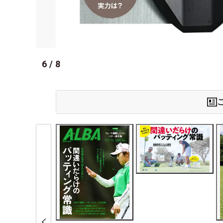
6
/
8