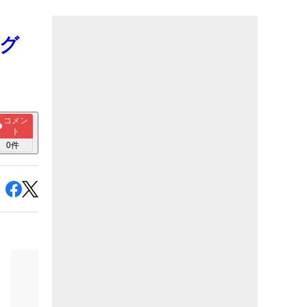
ング
コメン
ト
0
件