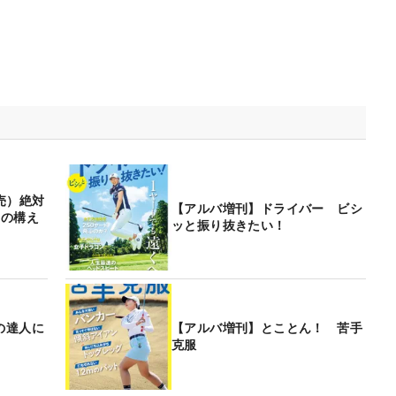
発売）絶対
【アルバ増刊】ドライバー ビシ
つの構え
ッと振り抜きたい！
の達人に
【アルバ増刊】とことん！ 苦手
克服