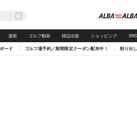
漫画
ゴルフ動画
雑誌出版
ショッピング
SN
ボード
ゴルフ場予約／期間限定クーポン配布中！
削り出