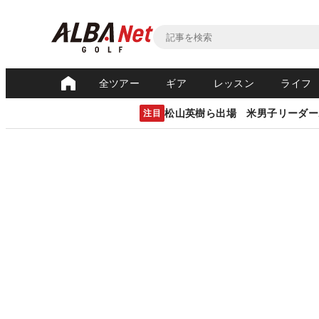
全ツアー
ギア
レッスン
ライフ
松山英樹ら出場 米男子リーダー
注目