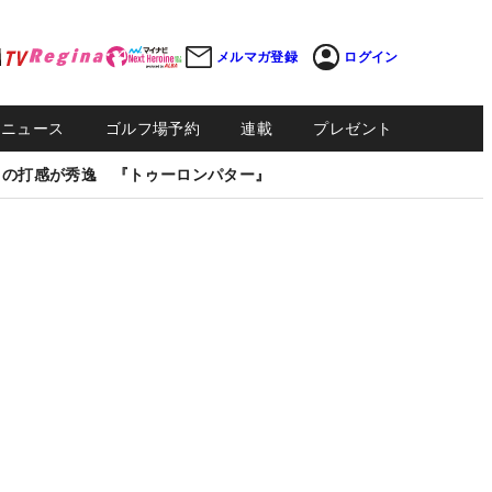
メルマガ登録
ログイン
Sニュース
ゴルフ場予約
連載
プレゼント
しの打感が秀逸 『トゥーロンパター』