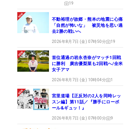
19
不動裕理が故郷・熊本の地震に心痛
「自然が怖いな」 被災地を思い過
去2勝の戦いへ
2026年8月7日 (金) 07時50分
19
首位通過の岩永杏奈がマッチ1回戦
に勝利 廣吉優梨菜も2回戦へ/全米
女子アマ
2026年8月7日 (金) 10時04分
1
宮里道場【正反対の2人を同時レッ
スン編】第11話／『勝手にローボ
ール&ギュッ！』
2026年8月7日 (金) 07時00分
9