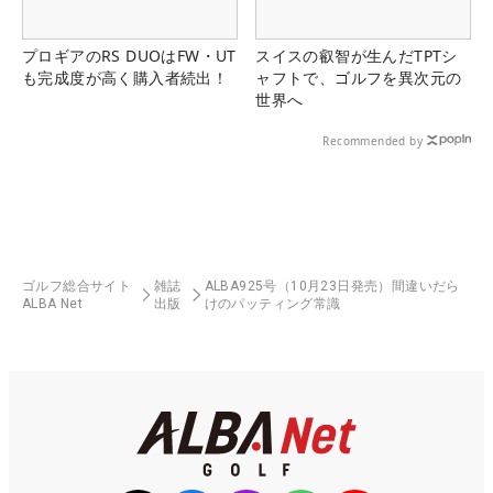
プロギアのRS DUOはFW・UT
スイスの叡智が生んだTPTシ
も完成度が高く購入者続出！
ャフトで、ゴルフを異次元の
世界へ
Recommended by
ゴルフ総合サイト
雑誌
ALBA925号（10月23日発売）間違いだら
ALBA Net
出版
けのパッティング常識