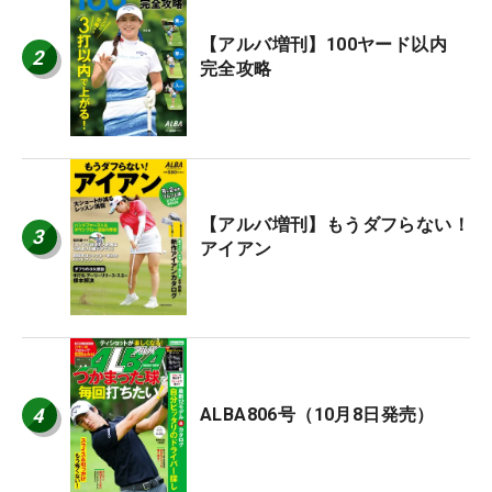
【アルバ増刊】100ヤード以内
2
完全攻略
【アルバ増刊】もうダフらない！
3
アイアン
4
ALBA806号（10月8日発売）