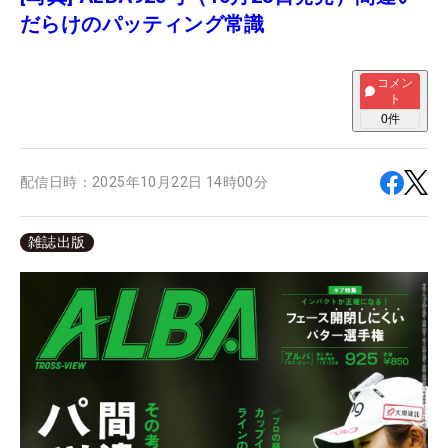
だらけのパッティング常識
コメン
ト
0
件
配信日時：
2025年10月22日 14時00分
雑誌出版