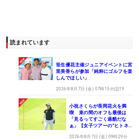
読まれています
笹生優花主催ジュニアイベントに宮
里美香らが参加「純粋にゴルフを楽
しんでほしい」
2026年8月7日 (金) 07時15分
19
小祝さくらが長岡花火を満
喫 束の間のオフも最後は
「見るってすごく過酷だな
ぁ」【女子ツアーの“ヒトネ
タ”】
2026年8月7日 (金) 09時29分