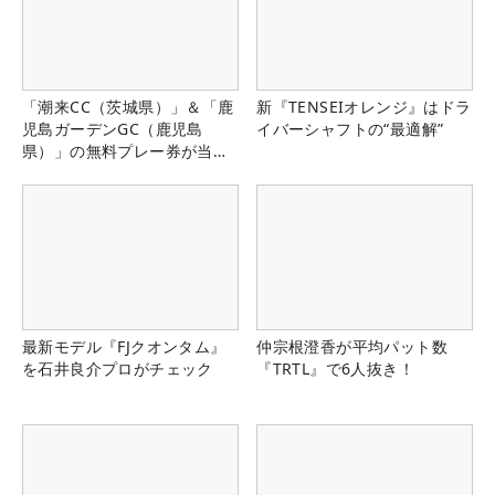
「潮来CC（茨城県）」＆「鹿
新『TENSEIオレンジ』はドラ
児島ガーデンGC（鹿児島
イバーシャフトの“最適解”
県）」の無料プレー券が当た
る！！
最新モデル『FJクオンタム』
仲宗根澄香が平均パット数
を石井良介プロがチェック
『TRTL』で6人抜き！