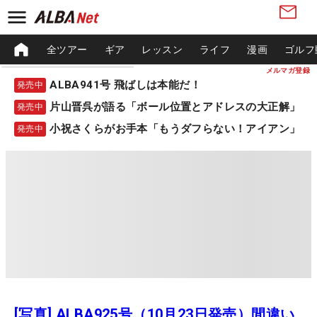
全ツアー
ギア
レッスン
ライフ
漫画
ゴルフ
メルマガ登録
ALBA941号 飛ばしは本能だ！
発売中
片山晋呉が語る「ボール位置とアドレスの大正解」
発売中
小祝さくらがお手本「もうダフらない！アイアン」
発売中
[写真] ALBA925号（10月23日発売）間違い