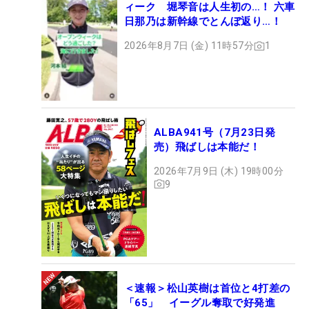
ィーク 堀琴音は人生初の…！ 六車
日那乃は新幹線でとんぼ返り…！
2026年8月7日 (金) 11時57分
1
ALBA941号（7月23日発
売）飛ばしは本能だ！
2026年7月9日 (木) 19時00分
9
＜速報＞松山英樹は首位と4打差の
「65」 イーグル奪取で好発進