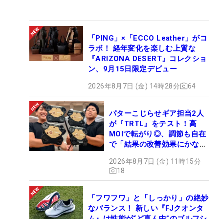
「PING」×「ECCO Leather」がコ
ラボ！ 経年変化を楽しむ上質な
『ARIZONA DESERT』コレクショ
ン、9月15日限定デビュー
2026年8月7日 (金) 14時28分
64
パターこじらせギア担当2人
が『TRTL』をテスト！高
MOIで転がり◎、調節も自在
で「結果の改善効果にかなり
の意外性」
2026年8月7日 (金) 11時15分
18
「フワフワ」と「しっかり」の絶妙
なバランス！ 新しい『FJクオンタ
ム』は性能が“ど真ん中”のゴルフシ