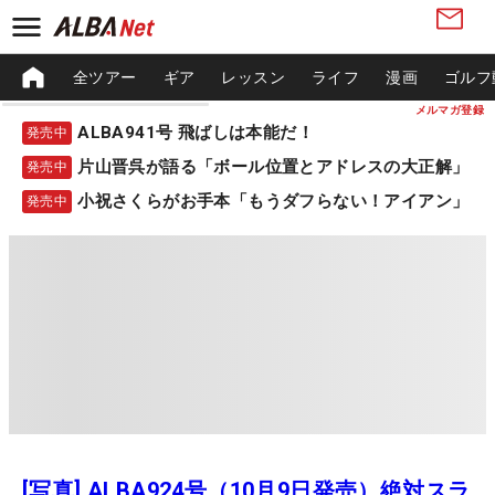
全ツアー
ギア
レッスン
ライフ
漫画
ゴルフ
メルマガ登録
ALBA941号 飛ばしは本能だ！
発売中
片山晋呉が語る「ボール位置とアドレスの大正解」
発売中
小祝さくらがお手本「もうダフらない！アイアン」
発売中
[写真] ALBA924号（10月9日発売）絶対スラ