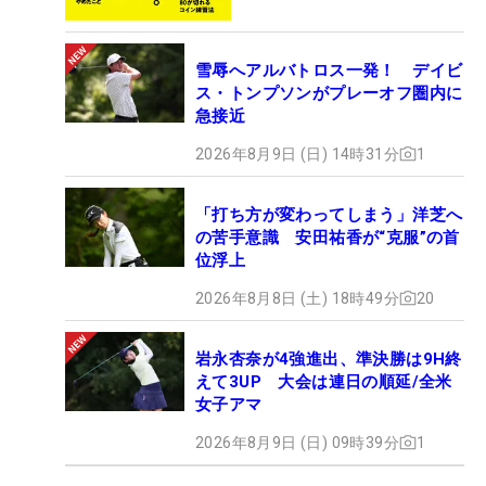
雪辱へアルバトロス一発！ デイビ
ス・トンプソンがプレーオフ圏内に
急接近
2026年8月9日 (日) 14時31分
1
「打ち方が変わってしまう」洋芝へ
の苦手意識 安田祐香が“克服”の首
位浮上
2026年8月8日 (土) 18時49分
20
岩永杏奈が4強進出、準決勝は9H終
えて3UP 大会は連日の順延/全米
女子アマ
2026年8月9日 (日) 09時39分
1