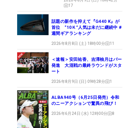
17
話題の新作を抑えて『G440 K』が
首位 “10Ｋ”人気は未だに継続中 #
週間ギアランキング
2026年8月8日 (土) 18時00分
11
＜速報＞安田祐香、吉澤柚月はパー
発進 大混戦の最終ラウンドがスタ
ート
2026年8月9日 (日) 09時28分
1
ALBA940号（6月25日発売）令和
のニーアクションで驚異の飛び！
2026年6月24日 (水) 12時00分
8