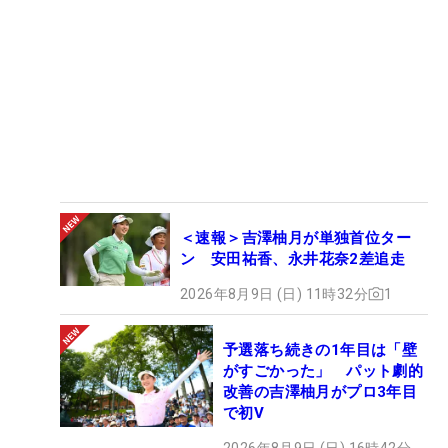
＜速報＞吉澤柚月が単独首位ター
ン 安田祐香、永井花奈2差追走
2026年8月9日 (日) 11時32分
1
予選落ち続きの1年目は「壁
がすごかった」 パット劇的
改善の吉澤柚月がプロ3年目
で初V
2026年8月9日 (日) 16時42分