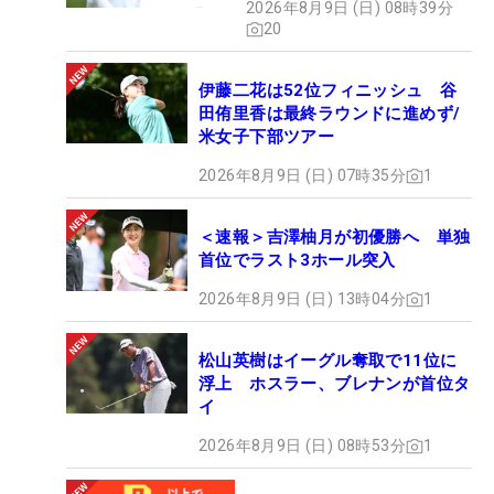
2026年8月9日 (日) 08時39分
20
伊藤二花は52位フィニッシュ 谷
田侑里香は最終ラウンドに進めず/
米女子下部ツアー
2026年8月9日 (日) 07時35分
1
＜速報＞吉澤柚月が初優勝へ 単独
首位でラスト3ホール突入
2026年8月9日 (日) 13時04分
1
松山英樹はイーグル奪取で11位に
浮上 ホスラー、ブレナンが首位タ
イ
2026年8月9日 (日) 08時53分
1