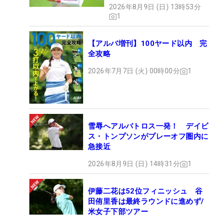
2026年8月9日 (日) 13時53分
1
【アルバ増刊】100ヤード以内 完
全攻略
2026年7月7日 (火) 00時00分
1
雪辱へアルバトロス一発！ デイビ
ス・トンプソンがプレーオフ圏内に
急接近
2026年8月9日 (日) 14時31分
1
伊藤二花は52位フィニッシュ 谷
田侑里香は最終ラウンドに進めず/
米女子下部ツアー