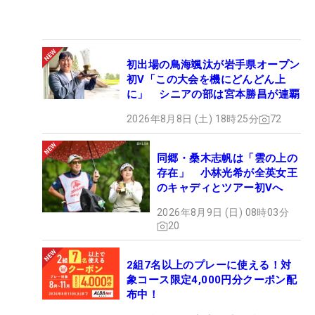
初出場の鳥海颯汰が岩手県オープン
初V「この大会を機にどんどん上
に」 シニアの部は宮本勝昌が連覇
2026年8月8日 (土) 18時25分
72
同郷・桑木志帆は「雲の上の
存在」 小林光希が全英女王
のキャディとツアー初Vへ
2026年8月9日 (日) 08時03分
20
2組7名以上のプレーに使える！対
象コース限定4,000円分クーポン配
布中！