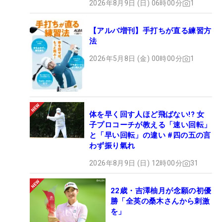
2026年8月9日 (日) 06時00分
1
【アルバ増刊】手打ちが直る練習方
法
2026年5月8日 (金) 00時00分
1
体を早く回す人ほど飛ばない!? 女
子プロコーチが教える「速い回転」
と「早い回転」の違い #四の五の言
わず振り氣れ
2026年8月9日 (日) 12時00分
31
22歳・吉澤柚月が念願の初優
勝「全英の桑木さんから刺激
を」