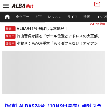
全ツアー
ギア
レッスン
ライフ
漫画
ゴルフ
メルマガ登録
ALBA941号 飛ばしは本能だ！
発売中
片山晋呉が語る「ボール位置とアドレスの大正解」
発売中
小祝さくらがお手本「もうダフらない！アイアン」
発売中
[写真] ALBA924号（10月9日発売）絶対スラ