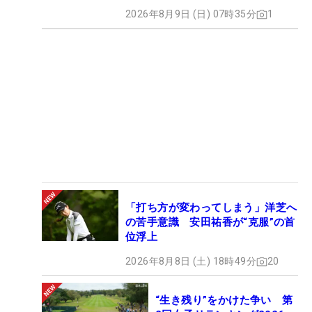
2026年8月9日 (日) 07時35分
1
「打ち方が変わってしまう」洋芝へ
の苦手意識 安田祐香が“克服”の首
位浮上
2026年8月8日 (土) 18時49分
20
“生き残り”をかけた争い 第