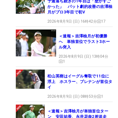
予選落ち続きの1年目は「壁がすご
かった」 パット劇的改善の吉澤柚
月がプロ3年目で初V
2026年8月9日 (日) 16時42分
17
＜速報＞吉澤柚月が初優勝
へ 単独首位でラスト3ホー
ル突入
2026年8月9日 (日) 13時04分
1
松山英樹はイーグル奪取で11位に
浮上 ホスラー、ブレナンが首位タ
イ
2026年8月9日 (日) 08時53分
1
＜速報＞吉澤柚月が単独首位ター
ン 安田祐香、永井花奈2差追走