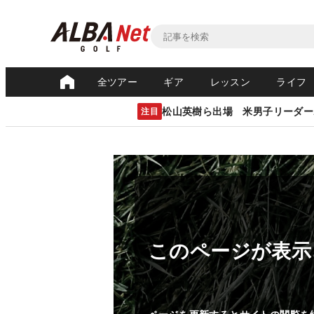
全ツアー
ギア
レッスン
ライフ
松山英樹ら出場 米男子リーダー
注目
このページが表示