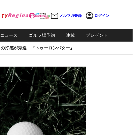
メルマガ登録
ログイン
Sニュース
ゴルフ場予約
連載
プレゼント
しの打感が秀逸 『トゥーロンパター』