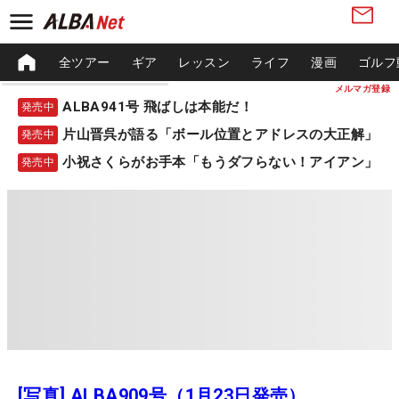
全ツアー
ギア
レッスン
ライフ
漫画
ゴルフ
メルマガ登録
ALBA941号 飛ばしは本能だ！
発売中
片山晋呉が語る「ボール位置とアドレスの大正解」
発売中
小祝さくらがお手本「もうダフらない！アイアン」
発売中
[写真] ALBA909号（1月23日発売）