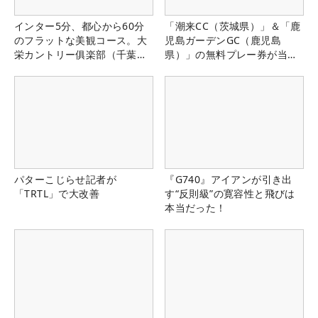
インター5分、都心から60分
「潮来CC（茨城県）」＆「鹿
のフラットな美観コース。大
児島ガーデンGC（鹿児島
栄カントリー俱楽部（千葉
県）」の無料プレー券が当た
県）
る！！
パターこじらせ記者が
『G740』アイアンが引き出
「TRTL」で大改善
す“反則級”の寛容性と飛びは
本当だった！