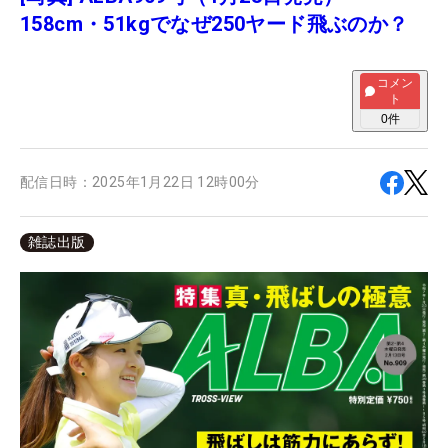
158cm・51kgでなぜ250ヤード飛ぶのか？
コメン
ト
0
件
配信日時：
2025年1月22日 12時00分
雑誌出版