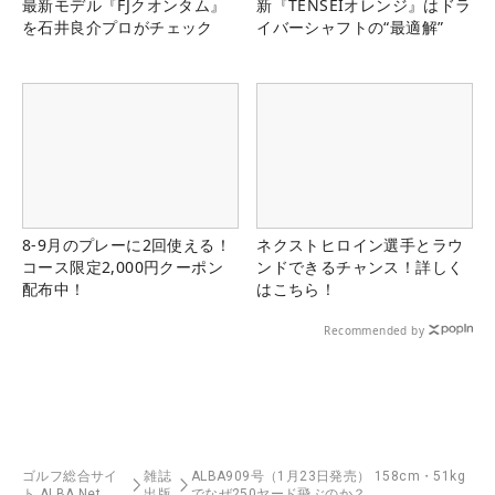
最新モデル『FJクオンタム』
新『TENSEIオレンジ』はドラ
を石井良介プロがチェック
イバーシャフトの“最適解”
8-9月のプレーに2回使える！
ネクストヒロイン選手とラウ
コース限定2,000円クーポン
ンドできるチャンス！詳しく
配布中！
はこちら！
Recommended by
ゴルフ総合サイ
雑誌
ALBA909号（1月23日発売） 158cm・51kg
ト ALBA Net
出版
でなぜ250ヤード飛ぶのか？