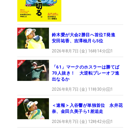
鈴木愛が大会2勝目へ首位T発進
安田祐香、吉澤柚月ら5位
2026年8月7日 (金) 16時14分
1
「61」マークのホスラーは勝てば
70人抜き！ 大逆転プレーオフ進
出なるか
2026年8月7日 (金) 11時30分
1
＜速報＞入谷響が単独首位 永井花
奈、金田久美子ら1差追走
2026年8月7日 (金) 12時42分
1