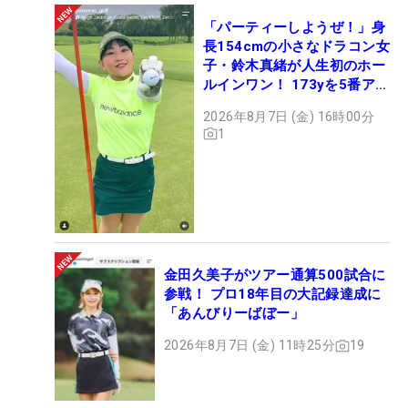
「パーティーしようぜ！」身
長154cmの小さなドラコン女
子・鈴木真緒が人生初のホー
ルインワン！ 173yを5番アイ
アンで会心のショット
2026年8月7日 (金) 16時00分
1
金田久美子がツアー通算500試合に
参戦！ プロ18年目の大記録達成に
「あんびりーばぼー」
2026年8月7日 (金) 11時25分
19