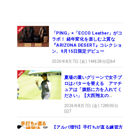
「PING」×「ECCO Leather」がコ
ラボ！ 経年変化を楽しむ上質な
『ARIZONA DESERT』コレクショ
ン、9月15日限定デビュー
2026年8月7日 (金) 14時28分
64
夏場の重いグリーンで女子プ
ロはパターを替える アマチ
ュアは「腹筋に力を入れてく
ださい」【大西翔太の
HOTSHOT】
2026年8月7日 (金) 12時00分
7
【アルバ増刊】手打ちが直る練習方