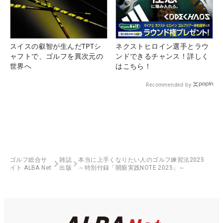
スイスの叡智が生んだTPTシ
ネクストヒロイン選手とラウ
ャフトで、ゴルフを異次元の
ンドできるチャンス！詳しく
世界へ
はこちら！
Recommended by
ゴルフ総合サ
雑誌
本当に上手くなりたい人のゴルフ練習法2025
イト ALBA Net
出版
～特別付録「開眼実践NOTE 2025」～