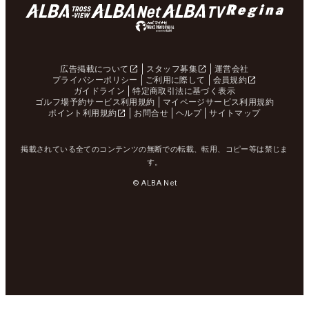
広告掲載について
スタッフ募集
運営会社
プライバシーポリシー
ご利用に際して
会員規約
ガイドライン
特定商取引法に基づく表示
ゴルフ場予約サービス利用規約
マイページサービス利用規約
ポイント利用規約
お問合せ
ヘルプ
サイトマップ
掲載されている全てのコンテンツの無断での転載、転用、コピー等は禁じま
す。
© ALBA Net