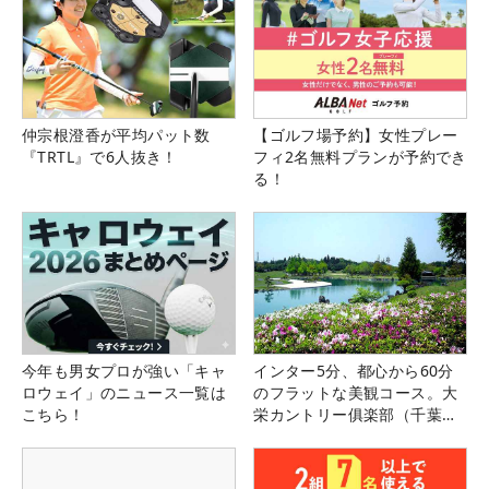
仲宗根澄香が平均パット数
【ゴルフ場予約】女性プレー
『TRTL』で6人抜き！
フィ2名無料プランが予約でき
る！
今年も男女プロが強い「キャ
インター5分、都心から60分
ロウェイ」のニュース一覧は
のフラットな美観コース。大
こちら！
栄カントリー俱楽部（千葉
県）