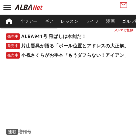
全ツアー
ギア
レッスン
ライフ
漫画
ゴルフ
メルマガ登録
ALBA941号 飛ばしは本能だ！
発売中
片山晋呉が語る「ボール位置とアドレスの大正解」
発売中
小祝さくらがお手本「もうダフらない！アイアン」
発売中
増刊号
連載