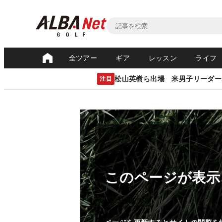
全ツアー
ギア
レッスン
ライフ
松山英樹ら出場 米男子リーダー
注目
このページが表示