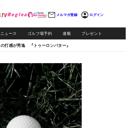
メルマガ登録
ログイン
Sニュース
ゴルフ場予約
連載
プレゼント
しの打感が秀逸 『トゥーロンパター』