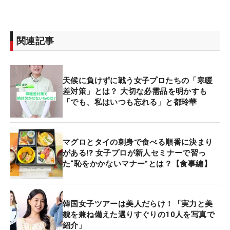
関連記事
天候に負けずに戦う女子プロたちの「寒暖
差対策」とは？ 大切な必需品を明かすも
「でも、私はいつも忘れる」と都玲華
マグロとタイの刺身で食べる順番に決まり
がある⁉ 女子プロが新人セミナーで習っ
た“恥をかかないマナー”とは？【食事編】
韓国女子ツアーは美人だらけ！「実力と美
貌を兼ね備えた選りすぐりの10人を写真で
紹介」