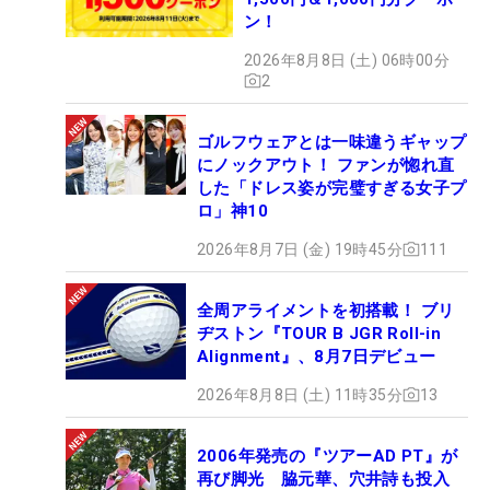
ン！
2026年8月8日 (土) 06時00分
2
ゴルフウェアとは一味違うギャップ
にノックアウト！ ファンが惚れ直
した「ドレス姿が完璧すぎる女子プ
ロ」神10
2026年8月7日 (金) 19時45分
111
全周アライメントを初搭載！ ブリ
ヂストン『TOUR B JGR Roll-in
Alignment』、8月7日デビュー
2026年8月8日 (土) 11時35分
13
2006年発売の『ツアーAD PT』が
再び脚光 脇元華、穴井詩も投入