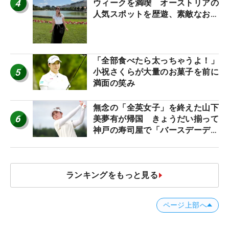
4
ウィークを満喫 オーストリアの
人気スポットを歴遊、素敵なお土
産もゲット！
「全部食べたら太っちゃうよ！」
5
小祝さくらが大量のお菓子を前に
満面の笑み
無念の「全英女子」を終えた山下
6
美夢有が帰国 きょうだい揃って
神戸の寿司屋で「バースデーディ
ナー？」
ランキングをもっと見る
ページ上部へ