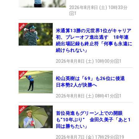
2026年8月8日 (土) 10時33分
1
米通算13勝の元世界1位がキャリア
初、プレーオフ進出逃す 18年連
続出場記録も終止符「何事も永遠に
続けられない」
2026年8月8日 (土) 10時00分
1
松山英樹は「69」も26位に後退
日本勢2人が決勝へ
2026年8月8日 (土) 08時41分
1
首位発進もグリーン上での開眼
も“10年ぶり” 金田久美子「あと1
回は勝ちたい」
2026年8月7日 (金) 17時29分
19