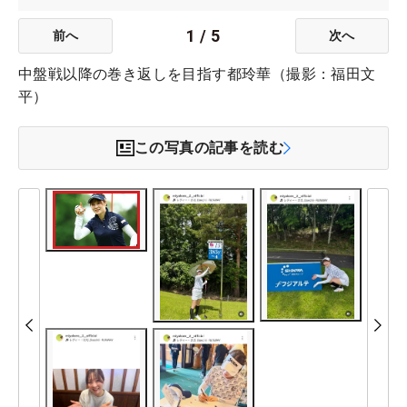
1
/
5
前へ
次へ
中盤戦以降の巻き返しを目指す都玲華（撮影：福田文
平）
この写真の記事を読む