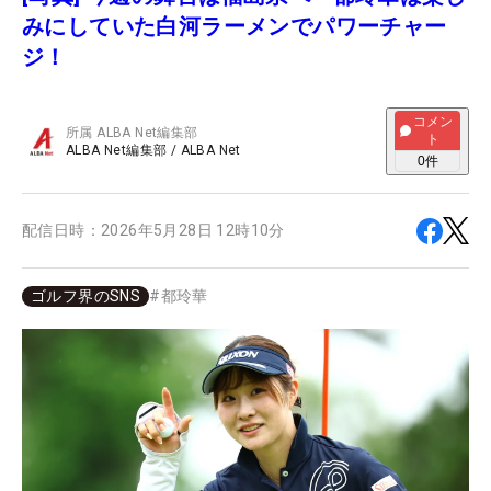
みにしていた白河ラーメンでパワーチャー
ジ！
コメン
所属
ALBA Net編集部
ト
ALBA Net編集部
/
ALBA Net
0
件
配信日時：
2026年5月28日 12時10分
ゴルフ界のSNS
#
都玲華