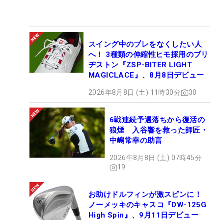
スイング中のブレをなくしたい人
へ！ 3種類の伸縮性ヒモ採用のブリ
ヂストン『ZSP-BITER LIGHT
MAGICLACE』、8月8日デビュー
2026年8月8日 (土) 11時30分
30
6戦連続予選落ちから復活の
狼煙 入谷響を救った師匠・
中嶋常幸の助言
2026年8月8日 (土) 07時45分
19
お助けドルフィンが激スピンに！
ノーメッキのキャスコ『DW-125G
High Spin』、9月11日デビュー