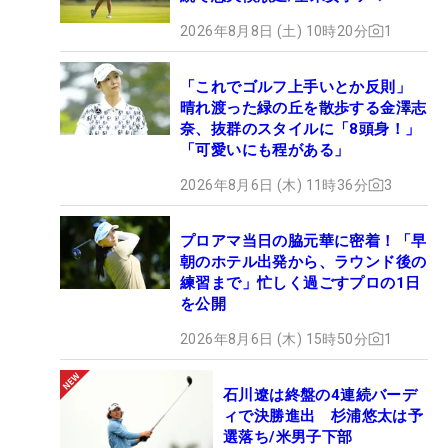
2026年8月8日 (土) 10時20分
1
「これでゴルフ上手いとか反則」
晴れ渡った緑の丘を散歩する金澤志
奈、抜群のスタイルに「8頭身！」
「可愛いにも程がある」
2026年8月6日 (木) 11時36分
3
プロアマ当日の脇元華に密着！「早
朝のホテル出発から、ラウンド後の
練習まで」忙しく過ごすプロの1日
を公開
2026年8月6日 (木) 15時50分
1
石川遼は終盤の4連続バーデ
ィで決勝進出 杉浦悠太は予
選落ち/米男子下部