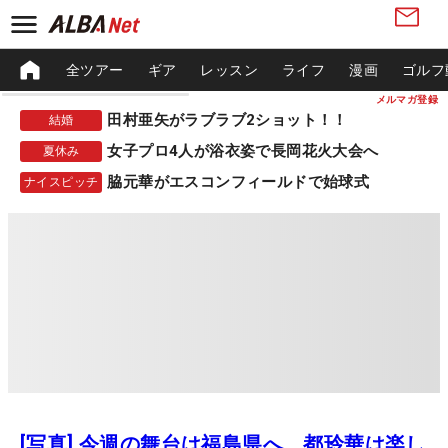
全ツアー
ギア
レッスン
ライフ
漫画
ゴルフ
メルマガ登録
田村亜矢がラブラブ2ショット！！
結婚
女子プロ4人が浴衣姿で長岡花火大会へ
夏休み
脇元華がエスコンフィールドで始球式
ナイスピッチ
[写真] 今週の舞台は福島県へ 都玲華は楽し