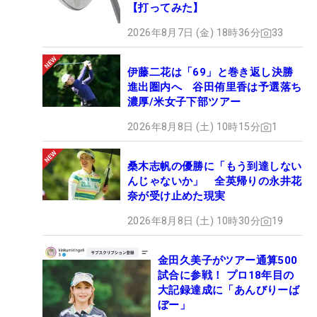
【打ってみた】
2026年8月7日 (金) 18時36分
33
伊藤二花は「69」と巻き返し決勝
進出圏内へ 谷田侑里香は予選落ち
濃厚/米女子下部ツアー
2026年8月8日 (土) 10時15分
1
桑木志帆の優勝に「もう到達しない
んじゃないか」 全英帰りの永井花
奈が受け止めた現実
2026年8月8日 (土) 10時30分
19
金田久美子がツアー通算500
試合に参戦！ プロ18年目の
大記録達成に「あんびりーば
ぼー」