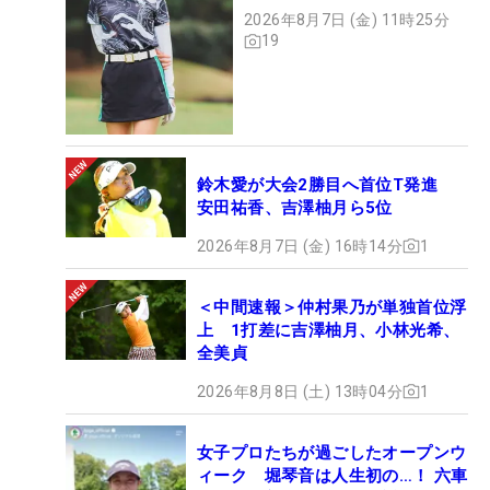
2026年8月7日 (金) 11時25分
19
鈴木愛が大会2勝目へ首位T発進
安田祐香、吉澤柚月ら5位
2026年8月7日 (金) 16時14分
1
＜中間速報＞仲村果乃が単独首位浮
上 1打差に吉澤柚月、小林光希、
全美貞
2026年8月8日 (土) 13時04分
1
女子プロたちが過ごしたオープンウ
ィーク 堀琴音は人生初の…！ 六車