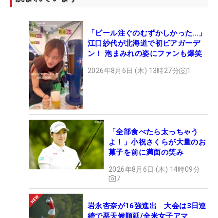
「ビール注ぐのむずかしかった…」
江口紗代が北海道で初ビアガーデ
ン！ 泡まみれの姿にファンも爆笑
2026年8月6日 (木) 13時27分
1
「全部食べたら太っちゃう
よ！」小祝さくらが大量のお
菓子を前に満面の笑み
2026年8月6日 (木) 14時09分
7
岩永杏奈が16強進出 大会は3日連
続で悪天候順延/全米女子アマ