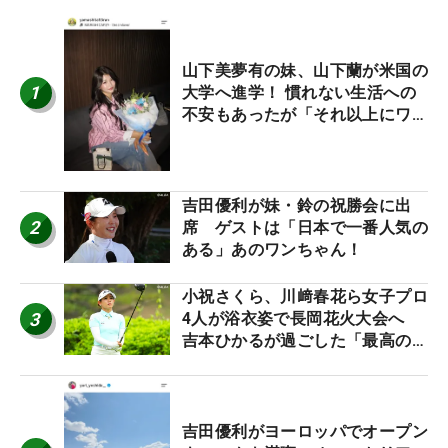
山下美夢有の妹、山下蘭が米国の
1
大学へ進学！ 慣れない生活への
不安もあったが「それ以上にワク
ワクしています」
吉田優利が妹・鈴の祝勝会に出
2
席 ゲストは「日本で一番人気の
ある」あのワンちゃん！
小祝さくら、川﨑春花ら女子プロ
3
4人が浴衣姿で長岡花火大会へ
吉本ひかるが過ごした「最高の夏
休み！」
吉田優利がヨーロッパでオープン