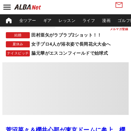
全ツアー
ギア
レッスン
ライフ
漫画
ゴルフ
メルマガ登録
田村亜矢がラブラブ2ショット！！
結婚
女子プロ4人が浴衣姿で長岡花火大会へ
夏休み
脇元華がエスコンフィールドで始球式
ナイスピッチ
菅沼菜々＆櫻井心那が東京ドームに参上 櫻