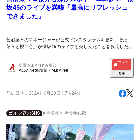
坂46のライブを満喫「最高にリフレッシュ
できました」
菅沼菜々のマネージャーが公式インスタグラムを更新。菅沼
菜々と櫻井心那が櫻坂46のライブを楽しんだことを投稿した。
コメン
所属
ALBA Net編集部
ト
ALBA Net編集部
/
ALBA Net
0
件
配信日時：
2024年6月20日 17時24分
ゴルフ界のSNS
#
菅沼菜々
#
櫻井心那