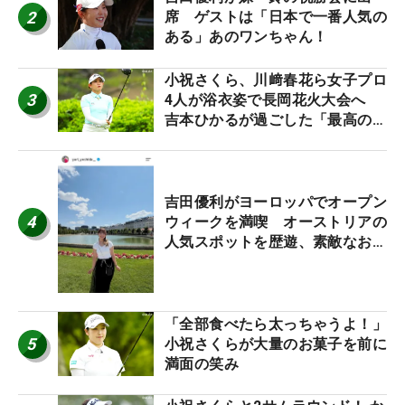
2
席 ゲストは「日本で一番人気の
ある」あのワンちゃん！
小祝さくら、川﨑春花ら女子プロ
3
4人が浴衣姿で長岡花火大会へ
吉本ひかるが過ごした「最高の夏
休み！」
吉田優利がヨーロッパでオープン
4
ウィークを満喫 オーストリアの
人気スポットを歴遊、素敵なお土
産もゲット！
「全部食べたら太っちゃうよ！」
5
小祝さくらが大量のお菓子を前に
満面の笑み