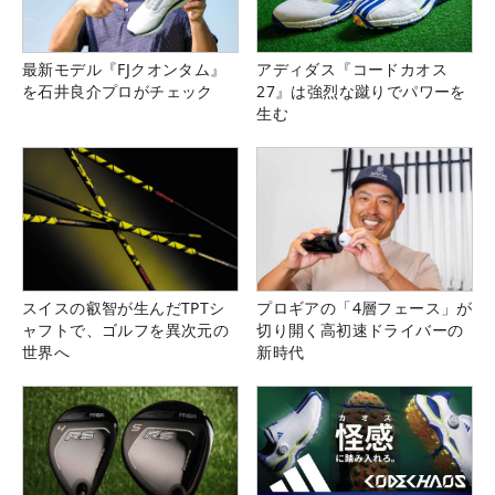
最新モデル『FJクオンタム』
アディダス『コードカオス
を石井良介プロがチェック
27』は強烈な蹴りでパワーを
生む
スイスの叡智が生んだTPTシ
プロギアの「4層フェース」が
ャフトで、ゴルフを異次元の
切り開く高初速ドライバーの
世界へ
新時代