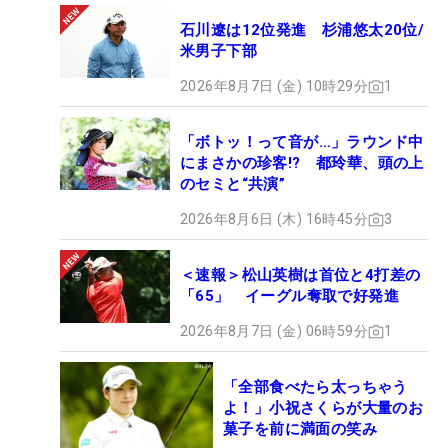
石川遼は12位発進 杉浦悠太20位/
米男子下部
2026年8月7日 (金) 10時29分
1
「ボトッ！って音が…」ラウンド中
にまさかの珍客!? 都玲華、頭の上
のセミと“共演”
2026年8月6日 (木) 16時45分
3
＜速報＞松山英樹は首位と4打差の
「65」 イーグル奪取で好発進
2026年8月7日 (金) 06時59分
1
「全部食べたら太っちゃう
よ！」小祝さくらが大量のお
菓子を前に満面の笑み