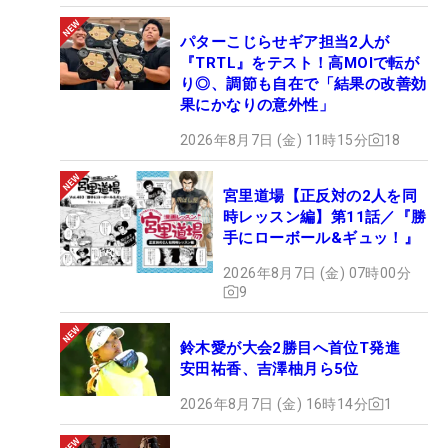
パターこじらせギア担当2人が
『TRTL』をテスト！高MOIで転が
り◎、調節も自在で「結果の改善効
果にかなりの意外性」
2026年8月7日 (金) 11時15分
18
宮里道場【正反対の2人を同
時レッスン編】第11話／『勝
手にローボール&ギュッ！』
2026年8月7日 (金) 07時00分
9
鈴木愛が大会2勝目へ首位T発進
安田祐香、吉澤柚月ら5位
2026年8月7日 (金) 16時14分
1