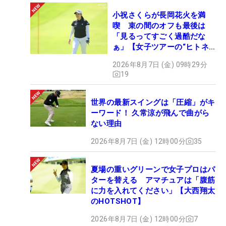
小祝さくらが長岡花火を満
喫 束の間のオフも最後は
「見るってすごく過酷だな
ぁ」【女子ツアーの“ヒトネ
タ”】
2026年8月7日 (金) 09時29分
19
世界の最新スイングは「圧縮」がキ
ーワード！ 久常涼が飛んで曲がら
ない理由
2026年8月7日 (金) 12時00分
35
夏場の重いグリーンで女子プロはパ
ターを替える アマチュアは「腹筋
に力を入れてください」【大西翔太
のHOTSHOT】
2026年8月7日 (金) 12時00分
7