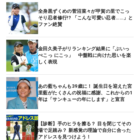
全身黒ずくめの菅沼菜々が甲賀の里でこっ
そり忍者修行!? 「こんな可愛い忍者……」と
ファン絶賛
金田久美子がリランキング結果に「ぶいっ
ぺこっ にこっ」 中盤戦に向けた思いを楽
しく表現
あの藍ちゃんも39歳に！ 誕生日を迎えた宮
里藍がたくさんの祝福に感謝、これからの1
年は「サンキューの年にします」と宣言
【診断】手のヒラを擦る？ 目を閉じてその
場で足踏み？ 新感覚の理論で自分に合った
アドレスを見つけよう！