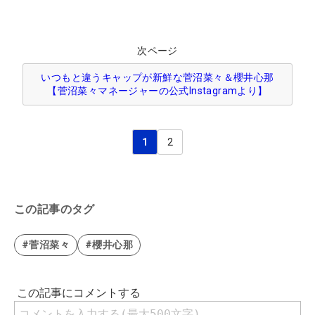
次ページ
いつもと違うキャップが新鮮な菅沼菜々＆櫻井心那
【菅沼菜々マネージャーの公式Instagramより】
1
2
この記事のタグ
#菅沼菜々
#櫻井心那