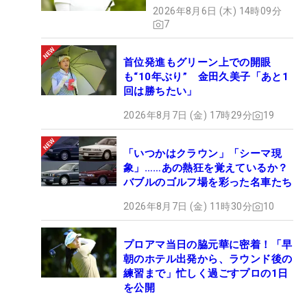
2026年8月6日 (木) 14時09分
7
首位発進もグリーン上での開眼
も“10年ぶり” 金田久美子「あと1
回は勝ちたい」
2026年8月7日 (金) 17時29分
19
「いつかはクラウン」「シーマ現
象」……あの熱狂を覚えているか？
バブルのゴルフ場を彩った名車たち
2026年8月7日 (金) 11時30分
10
プロアマ当日の脇元華に密着！「早
朝のホテル出発から、ラウンド後の
練習まで」忙しく過ごすプロの1日
を公開