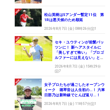
松山英樹は5アンダー暫定11位 第
1Rは悪天候のため順延
2026年8月7日 (金) 08時26分
1
セキ・ユウティンが前髪パッ
ツンに！ 新ヘアスタイルに
「美しすぎて怖い」「プロゴ
ルファーには見えない」とコ
メント殺到
2026年8月7日 (金) 15時29分
7
女子プロたちが過ごしたオープンウ
ィーク 堀琴音は人生初の…！ 六車
日那乃は新幹線でとんぼ返り…！
2026年8月7日 (金) 11時57分
1