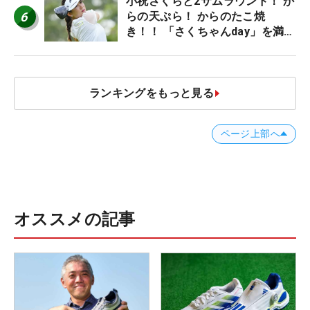
小祝さくらと2サムラウンド！ か
6
らの天ぷら！ からのたこ焼
き！！ 「さくちゃんday」を満喫
した吉本ひかるの福岡遠征最終日
ランキングをもっと見る
ページ上部へ
オススメの記事