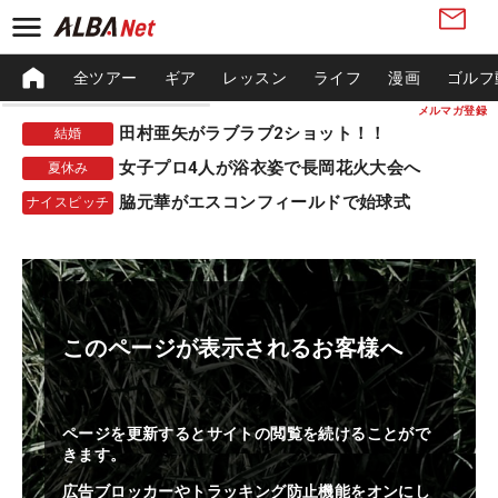
全ツアー
ギア
レッスン
ライフ
漫画
ゴルフ
メルマガ登録
田村亜矢がラブラブ2ショット！！
結婚
女子プロ4人が浴衣姿で長岡花火大会へ
夏休み
脇元華がエスコンフィールドで始球式
ナイスピッチ
このページが表示されるお客様へ
ページを更新するとサイトの閲覧を続けることがで
きます。
広告ブロッカーやトラッキング防止機能をオンにし