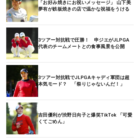
「お好み焼きにお祝いメッセージ」 山下美
夢有が鉄板焼きの店で温かな祝福をうける
3ツアー対抗戦で圧勝！ 申ジエがJLPGA
代表のチームメートとの食事風景を公開
3ツアー対抗戦でJLPGAキャディ軍団は超
本気モード？ 「祭りじゃないんだ！」
吉田優利が渋野日向子と爆笑TikTok 「可愛
くてごめん」