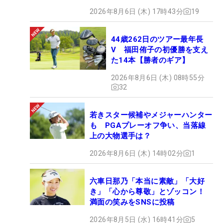
2026年8月6日 (木) 17時43分
19
44歳262日のツアー最年長
V 福田侑子の初優勝を支え
た14本【勝者のギア】
2026年8月6日 (木) 08時55分
32
若きスター候補やメジャーハンター
も PGAプレーオフ争い、当落線
上の大物選手は？
2026年8月6日 (木) 14時02分
1
六車日那乃「本当に素敵」「大好
き」「心から尊敬」とゾッコン！
満面の笑みをSNSに投稿
2026年8月5日 (水) 16時41分
5