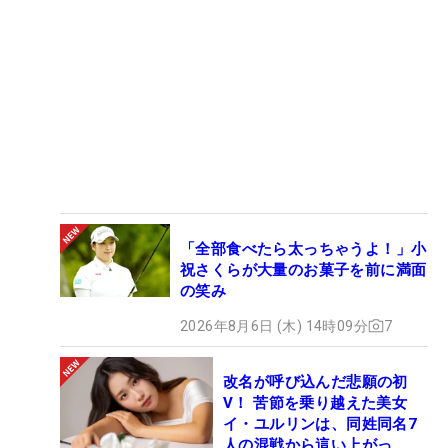
「全部食べたら太っちゃうよ！」小
祝さくらが大量のお菓子を前に満面
の笑み
2026年8月6日 (木) 14時09分
7
改名が呼び込んだ悲願の初
V！ 苦節を乗り越えた美女
イ・ユルリンは、同姓同名7
人の混戦から這い上がっ