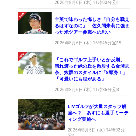
2026年8月6日 (木) 11時00分
1
全英で味わった悔しさ「自分も戦え
るはずなのに」 佐久間朱莉に強ま
った米ツアー参戦への思い
2026年8月6日 (木) 16時45分
19
「これでゴルフ上手いとか反則」
晴れ渡った緑の丘を散歩する金澤志
奈、抜群のスタイルに「8頭身！」
「可愛いにも程がある」
2026年8月6日 (木) 11時36分
3
LIVゴルフが大量スタッフ解
雇へ？ あすにも選手ミーテ
ィング実施へ
2026年8月5日 (水) 14時02分
1