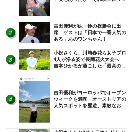
ワクしています」
吉田優利が妹・鈴の祝勝会に出
2
席 ゲストは「日本で一番人気の
ある」あのワンちゃん！
小祝さくら、川﨑春花ら女子プロ
3
4人が浴衣姿で長岡花火大会へ
吉本ひかるが過ごした「最高の夏
休み！」
吉田優利がヨーロッパでオープン
4
ウィークを満喫 オーストリアの
人気スポットを歴遊、素敵なお土
産もゲット！