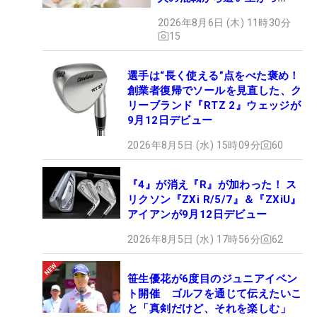
た“新星ヒロイン”
2026年8月6日 (木) 11時30分
15
選手は“長く使える”点をべた褒め！
創業者復帰でソールを見直した、ク
リーブランド『RTZ 2』ウェッジが
9月12日デビュー
2026年8月5日 (水) 15時09分
60
『4』が消え『R』が加わった！ ス
リクソン『ZXi R/5/7』＆『ZXiU』
アイアンが9月12日デビュー
2026年8月5日 (水) 17時56分
62
笹生優花が6度目のジュニアイベン
ト開催 ゴルフを通じて伝えたいこ
と「真剣だけど、それを楽しむ」