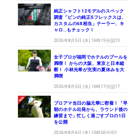
純正シャフト12モデルのスペック
調査「ピンの純正Sフレックスは、
カスタムの6X相当」テーラー、キ
ャロ…もチェック！
2026年8月5日 (水) 16時15分
13
女子プロが福岡でホテルのプールを
満喫！ からの大阪、東京と日本縦
断！ 小林光希が充実の夏休みを大
満喫
2026年8月5日 (水) 16時17分
17
プロアマ当日の脇元華に密着！「早
朝のホテル出発から、ラウンド後の
練習まで」忙しく過ごすプロの1日
を公開
2026年8月6日 (木) 15時50分
1