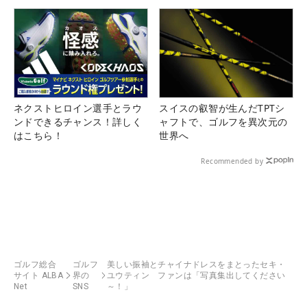
ネクストヒロイン選手とラウ
スイスの叡智が生んだTPTシ
ンドできるチャンス！詳しく
ャフトで、ゴルフを異次元の
はこちら！
世界へ
Recommended by
ゴルフ総合
ゴルフ
美しい振袖とチャイナドレスをまとったセキ・
サイト ALBA
界の
ユウティン ファンは「写真集出してください
Net
SNS
～！」