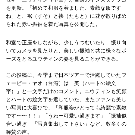
を更新。「初めて和服を着ました、素敵な服です
ね」と、裾（すそ）と袂（たもと）に花が散りばめ
られた赤い振袖を着た写真を公開した。
和室で正座をしながら、少しうつむいたり、振り向
いてカメラを見たりと、美しい振袖と共に様々なポ
ーズをとるユウティンの姿を見ることができる。
この投稿に、今季まで日本ツアーで活躍していたフ
ェービー・ヤオ（台湾）は「美（ハートの絵文
字）」と一文字だけのコメント。ユウティンも笑顔
とハートの絵文字を返していた。またファンも美し
い写真に大喜びで、「和服姿がとっても綺麗で素敵
です〜〜！！」「うわー可愛い過ぎます」「振袖似
合い過ぎ」「写真集出して下さい」など、数多くの
称賛の声。