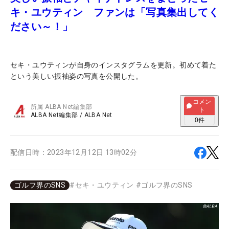
キ・ユウティン ファンは「写真集出してく
ださい～！」
セキ・ユウティンが自身のインスタグラムを更新。初めて着た
という美しい振袖姿の写真を公開した。
コメン
所属
ALBA Net編集部
ト
ALBA Net編集部
/
ALBA Net
0
件
配信日時：
2023年12月12日 13時02分
ゴルフ界のSNS
#
セキ・ユウティン
#
ゴルフ界のSNS