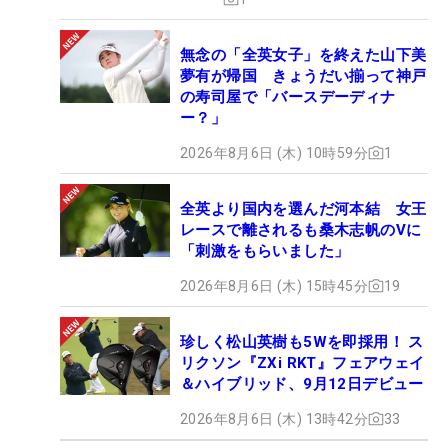
無念の「全英女子」を終えた山下美
夢有が帰国 きょうだい揃って神戸
の寿司屋で「バースデーディナ
ー？」
2026年8月6日 (木) 10時59分
1
全英より国内を選んだ河本結 女王
レースで離されるも桑木志帆のVに
「刺激をもらいました」
2026年8月6日 (木) 15時45分
19
珍しく松山英樹も5Wを即採用！ ス
リクソン『ZXi RKT』フェアウェイ
＆ハイブリッド、9月12日デビュー
2026年8月6日 (木) 13時42分
33