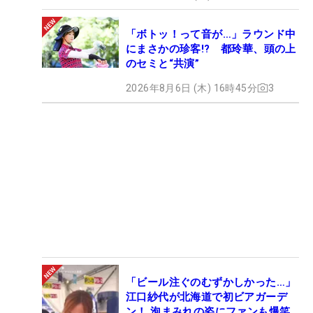
「ボトッ！って音が…」ラウンド中
にまさかの珍客!? 都玲華、頭の上
のセミと“共演”
2026年8月6日 (木) 16時45分
3
「ビール注ぐのむずかしかった…」
江口紗代が北海道で初ビアガーデ
ン！ 泡まみれの姿にファンも爆笑