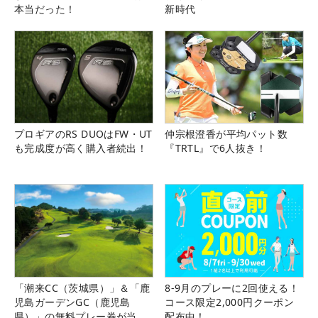
本当だった！
新時代
プロギアのRS DUOはFW・UT
仲宗根澄香が平均パット数
も完成度が高く購入者続出！
『TRTL』で6人抜き！
「潮来CC（茨城県）」＆「鹿
8-9月のプレーに2回使える！
児島ガーデンGC（鹿児島
コース限定2,000円クーポン
県）」の無料プレー券が当た
配布中！