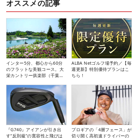
オススメの記事
インター5分、都心から60分
ALBA Netゴルフ場予約／【毎
のフラットな美観コース。大
週更新】特別優待プランはこ
栄カントリー俱楽部（千葉
ちら！
県）
『G740』アイアンが引き出
プロギアの「4層フェース」が
す“反則級”の寛容性と飛びは
切り開く高初速ドライバーの