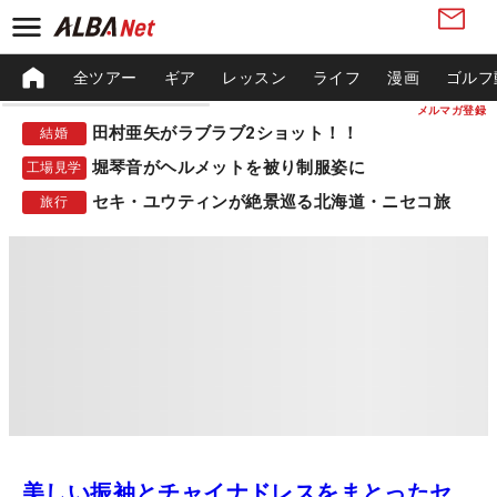
全ツアー
ギア
レッスン
ライフ
漫画
ゴルフ
メルマガ登録
田村亜矢がラブラブ2ショット！！
結婚
堀琴音がヘルメットを被り制服姿に
工場見学
セキ・ユウティンが絶景巡る北海道・ニセコ旅
旅行
美しい振袖とチャイナドレスをまとったセ