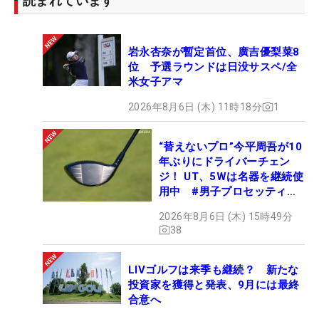
読まれています
岩永杏奈が暫定首位、廣吉優梨菜8
位 予選ラウンドは日没サスペ/全
米女子アマ
2026年8月6日 (木) 11時18分
1
“替えないプロ”今平周吾が10
年ぶりにドライバーチェン
ジ！ UT、5Wは名器を継続使
用中 #男子プロセッティン
グ
2026年8月6日 (木) 15時49分
38
LIVゴルフは来季も継続？ 新たな
投資家を獲得と発表、9月には最終
合意へ