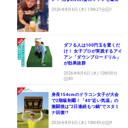
2026年8月6日 (木) 13時27分
1
ダフる人は100円玉を置くだ
け！ 女子プロが実践するアイ
アン「ダウンブロードリル」
が効果抜群
2026年8月6日 (木) 12時00分
40
身長154cmのドラコン女子が大会
で2階級制覇！「40°近い気温」の
激闘後は“2日連続もつ鍋”でスタミ
ナ回復!?
2026年8月6日 (木) 10時43分
9