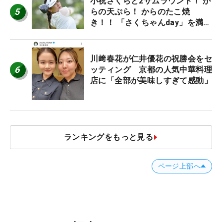
小祝さくらと2サムラウンド！ か
5
らの天ぷら！ からのたこ焼
き！！ 「さくちゃんday」を満喫
した吉本ひかるの福岡遠征最終日
川﨑春花が仁井優花の祝勝会をセ
6
ッティング 京都の人気中華料理
店に「全部が美味しすぎて感動」
ランキングをもっと見る
ページ上部へ