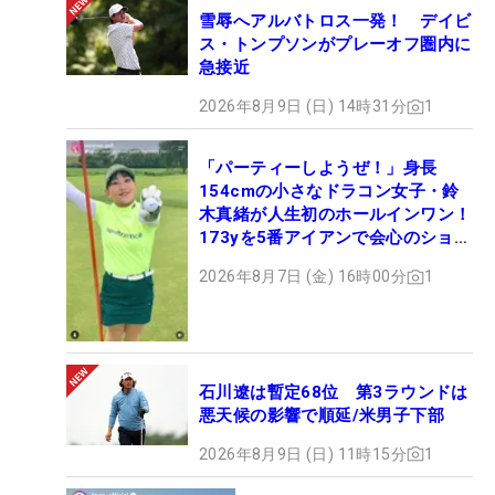
雪辱へアルバトロス一発！ デイビ
ス・トンプソンがプレーオフ圏内に
急接近
2026年8月9日 (日) 14時31分
1
「パーティーしようぜ！」身長
154cmの小さなドラコン女子・鈴
木真緒が人生初のホールインワン！
173yを5番アイアンで会心のショッ
ト
2026年8月7日 (金) 16時00分
1
石川遼は暫定68位 第3ラウンドは
悪天候の影響で順延/米男子下部
2026年8月9日 (日) 11時15分
1