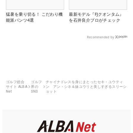
猛暑を乗り切る！ こだわり機
最新モデル『FJクオンタム』
能派パンツ4選
を石井良介プロがチェック
Recommended by
ゴルフ総合
ゴルフ
チャイナドレスを身にまとったセキ・ユウティ
サイト ALBA
界の
ン アン・シネ＆妹ユウリと美しすぎるスリーシ
Net
SNS
ョット