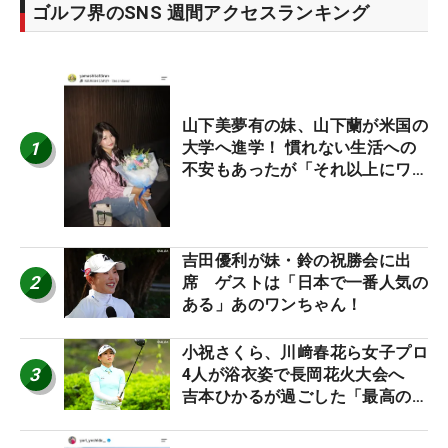
ゴルフ界のSNS 週間アクセスランキング
山下美夢有の妹、山下蘭が米国の
1
大学へ進学！ 慣れない生活への
不安もあったが「それ以上にワク
ワクしています」
吉田優利が妹・鈴の祝勝会に出
2
席 ゲストは「日本で一番人気の
ある」あのワンちゃん！
小祝さくら、川﨑春花ら女子プロ
3
4人が浴衣姿で長岡花火大会へ
吉本ひかるが過ごした「最高の夏
休み！」