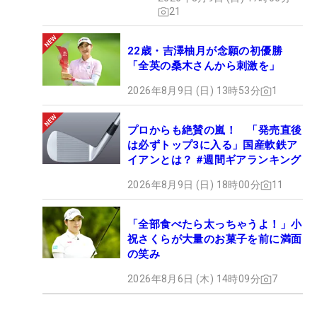
21
22歳・吉澤柚月が念願の初優勝
「全英の桑木さんから刺激を」
2026年8月9日 (日) 13時53分
1
プロからも絶賛の嵐！ 「発売直後
は必ずトップ3に入る」国産軟鉄ア
イアンとは？ #週間ギアランキング
2026年8月9日 (日) 18時00分
11
「全部食べたら太っちゃうよ！」小
祝さくらが大量のお菓子を前に満面
の笑み
2026年8月6日 (木) 14時09分
7