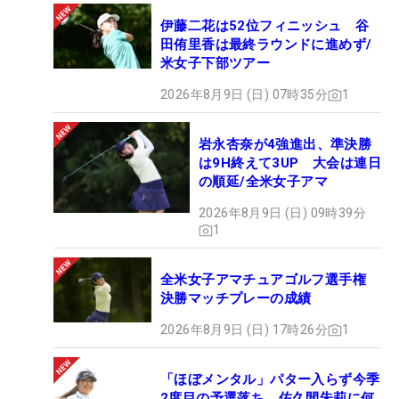
伊藤二花は52位フィニッシュ 谷
田侑里香は最終ラウンドに進めず/
米女子下部ツアー
2026年8月9日 (日) 07時35分
1
岩永杏奈が4強進出、準決勝
は9H終えて3UP 大会は連日
の順延/全米女子アマ
2026年8月9日 (日) 09時39分
1
全米女子アマチュアゴルフ選手権
決勝マッチプレーの成績
2026年8月9日 (日) 17時26分
1
「ほぼメンタル」パター入らず今季
2度目の予選落ち 佐久間朱莉に何