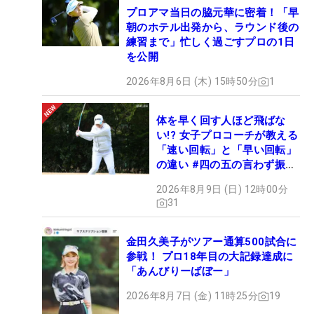
プロアマ当日の脇元華に密着！「早
朝のホテル出発から、ラウンド後の
練習まで」忙しく過ごすプロの1日
を公開
2026年8月6日 (木) 15時50分
1
体を早く回す人ほど飛ばな
い!? 女子プロコーチが教える
「速い回転」と「早い回転」
の違い #四の五の言わず振り
氣れ
2026年8月9日 (日) 12時00分
31
金田久美子がツアー通算500試合に
参戦！ プロ18年目の大記録達成に
「あんびりーばぼー」
2026年8月7日 (金) 11時25分
19