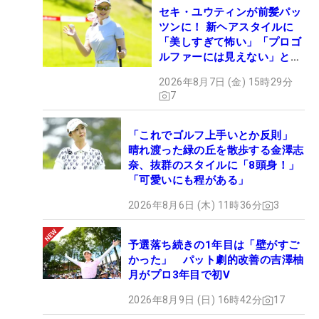
セキ・ユウティンが前髪パッ
ツンに！ 新ヘアスタイルに
「美しすぎて怖い」「プロゴ
ルファーには見えない」とコ
メント殺到
2026年8月7日 (金) 15時29分
7
「これでゴルフ上手いとか反則」
晴れ渡った緑の丘を散歩する金澤志
奈、抜群のスタイルに「8頭身！」
「可愛いにも程がある」
2026年8月6日 (木) 11時36分
3
予選落ち続きの1年目は「壁がすご
かった」 パット劇的改善の吉澤柚
月がプロ3年目で初V
2026年8月9日 (日) 16時42分
17