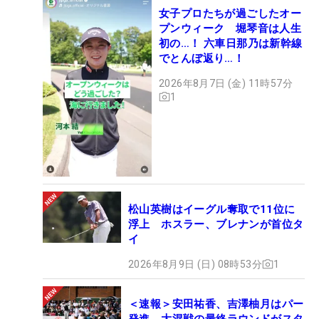
女子プロたちが過ごしたオー
プンウィーク 堀琴音は人生
初の…！ 六車日那乃は新幹線
でとんぼ返り…！
2026年8月7日 (金) 11時57分
1
松山英樹はイーグル奪取で11位に
浮上 ホスラー、ブレナンが首位タ
イ
2026年8月9日 (日) 08時53分
1
＜速報＞安田祐香、吉澤柚月はパー
発進 大混戦の最終ラウンドがスタ