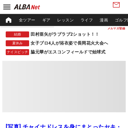
全ツアー
ギア
レッスン
ライフ
漫画
ゴルフ
メルマガ登録
田村亜矢がラブラブ2ショット！！
結婚
女子プロ4人が浴衣姿で長岡花火大会へ
夏休み
脇元華がエスコンフィールドで始球式
ナイスピッチ
[写真] チャイナドレスを身にまとったセキ・