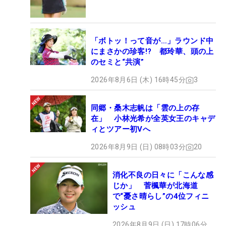
「ボトッ！って音が…」ラウンド中
にまさかの珍客!? 都玲華、頭の上
のセミと“共演”
2026年8月6日 (木) 16時45分
3
同郷・桑木志帆は「雲の上の存
在」 小林光希が全英女王のキャデ
ィとツアー初Vへ
2026年8月9日 (日) 08時03分
20
消化不良の日々に「こんな感
じか」 菅楓華が北海道
で“憂さ晴らし”の4位フィニ
ッシュ
2026年8月9日 (日) 17時06分