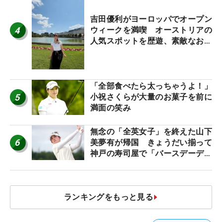
吉田優利がヨーロッパでオープン
4
ウィークを満喫 オーストリアの
人気スポットを歴遊、素敵なお土
産もゲット！
「全部食べたら太っちゃうよ！」
5
小祝さくらが大量のお菓子を前に
満面の笑み
無念の「全英女子」を終えた山下
6
美夢有が帰国 きょうだい揃って
神戸の寿司屋で「バースデーディ
ナー？」
ランキングをもっと見る