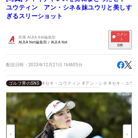
ユウティン アン・シネ＆妹ユウリと美しす
ぎるスリーショット
コメン
所属
ALBA Net編集部
ト
ALBA Net編集部
/
ALBA Net
0
件
配信日時：
2023年12月21日 16時03分
ゴルフ界のSNS
#
セキ・ユウティン
#
アン・シネ
#
セキ・ユウ