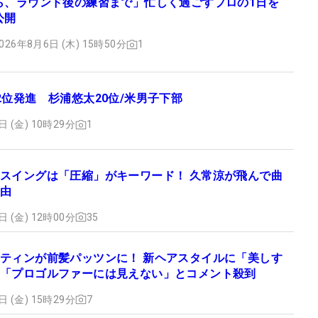
ら、ラウンド後の練習まで」忙しく過ごすプロの1日を
公開
026年8月6日 (木) 15時50分
1
2位発進 杉浦悠太20位/米男子下部
日 (金) 10時29分
1
スイングは「圧縮」がキーワード！ 久常涼が飛んで曲
由
日 (金) 12時00分
35
ティンが前髪パッツンに！ 新ヘアスタイルに「美しす
「プロゴルファーには見えない」とコメント殺到
日 (金) 15時29分
7