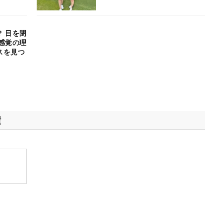
 目を閉
感覚の理
スを見つ
績