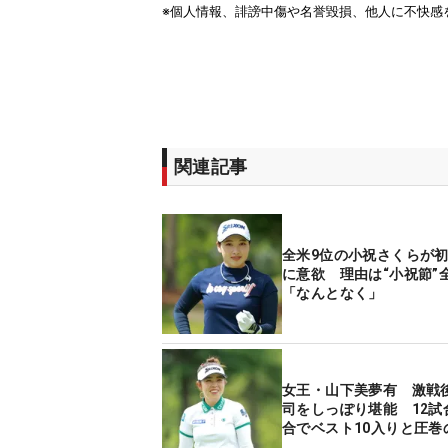
関連記事
全米9位の小祝さくらが
に意欲 理由は“小祝節”
「なんとなく」
女王・山下美夢有 激戦
司をしっぽり堪能 12試
合でベスト10入りと圧巻