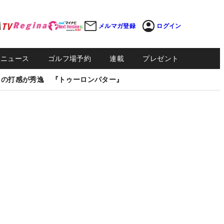
メルマガ登録
ログイン
Sニュース
ゴルフ場予約
連載
プレゼント
しの打感が秀逸 『トゥーロンパター』