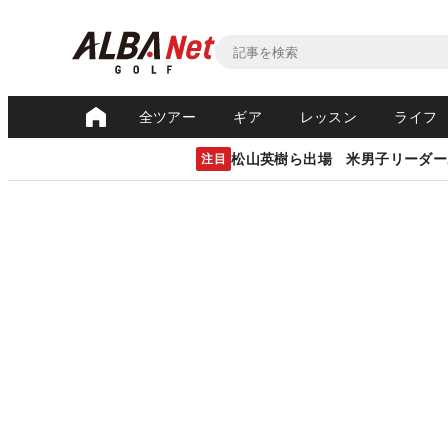
全ツアー
ギア
レッスン
ライフ
松山英樹ら出場 米男子リーダー
注目