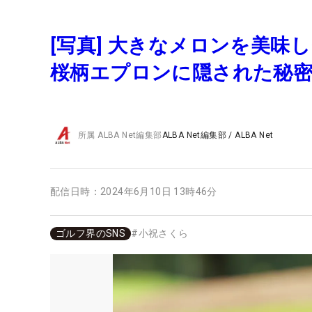
[写真] 大きなメロンを美
桜柄エプロンに隠された秘密
所属
ALBA Net編集部
ALBA Net編集部
/
ALBA Net
配信日時：
2024年6月10日 13時46分
ゴルフ界のSNS
#
小祝さくら