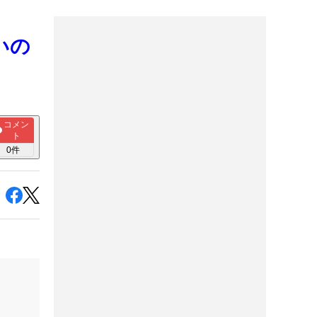
いの
コメン
ト
0
件