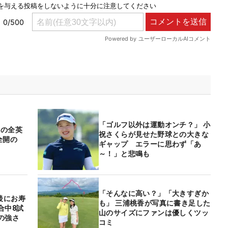
「ゴルフ以外は運動オンチ？」 小
初の全英
祝さくらが見せた野球との大きな
全開の
ギャップ エラーに思わず「あ
～！」と悲鳴も
「そんなに高い？」「大きすぎか
後にお寿
も」 三浦桃香が写真に書き足した
合中8試
山のサイズにファンは優しくツッ
の強さ
コミ