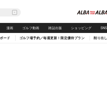
漫画
ゴルフ動画
雑誌出版
ショッピング
SN
ボード
ゴルフ場予約／毎週更新！限定優待プラン
削り出