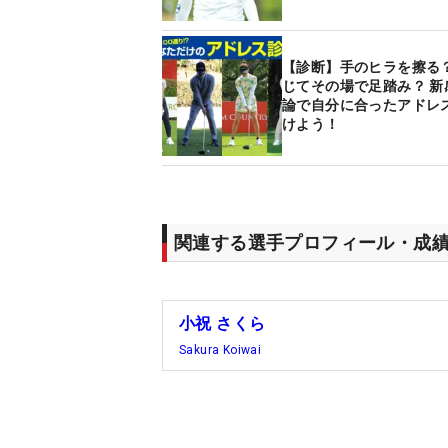
【診断】手のヒラを擦る？
じてその場で足踏み？ 新
論で自分に合ったアドレ
けよう！
関連する選手プロフィール・成
小祝 さくら
Sakura Koiwai