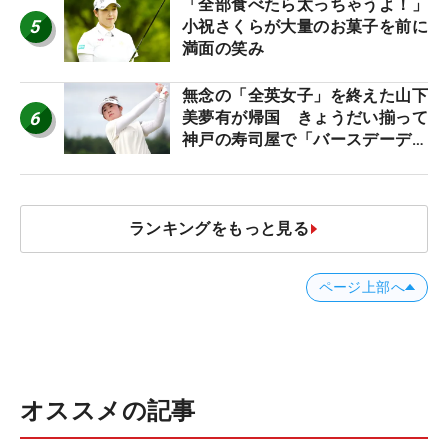
「全部食べたら太っちゃうよ！」
5
小祝さくらが大量のお菓子を前に
満面の笑み
無念の「全英女子」を終えた山下
6
美夢有が帰国 きょうだい揃って
神戸の寿司屋で「バースデーディ
ナー？」
ランキングをもっと見る
ページ上部へ
オススメの記事