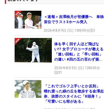
＜速報＞吉澤柚月が初優勝へ 単独
首位でラスト3ホール突入
2026年8月9日 (日) 13時04分
1
体を早く回す人ほど飛ばな
い!? 女子プロコーチが教える
「速い回転」と「早い回転」
の違い #四の五の言わず振り
氣れ
2026年8月9日 (日) 12時00分
31
「これでゴルフ上手いとか反則」
晴れ渡った緑の丘を散歩する金澤志
奈、抜群のスタイルに「8頭身！」
「可愛いにも程がある」