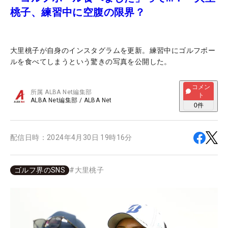
桃子、練習中に空腹の限界？
大里桃子が自身のインスタグラムを更新。練習中にゴルフボー
ルを食べてしまうという驚きの写真を公開した。
コメン
所属
ALBA Net編集部
ト
ALBA Net編集部
/
ALBA Net
0
件
配信日時：
2024年4月30日 19時16分
ゴルフ界のSNS
#
大里桃子