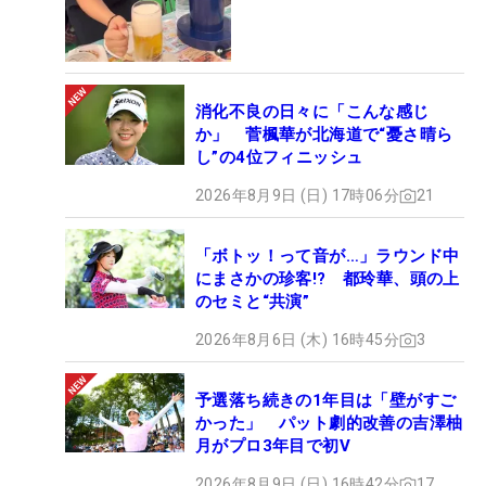
消化不良の日々に「こんな感じ
か」 菅楓華が北海道で“憂さ晴ら
し”の4位フィニッシュ
2026年8月9日 (日) 17時06分
21
「ボトッ！って音が…」ラウンド中
にまさかの珍客!? 都玲華、頭の上
のセミと“共演”
2026年8月6日 (木) 16時45分
3
予選落ち続きの1年目は「壁がすご
かった」 パット劇的改善の吉澤柚
月がプロ3年目で初V
2026年8月9日 (日) 16時42分
17