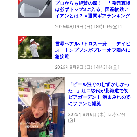
プロからも絶賛の嵐！ 「発売直後
は必ずトップ3に入る」国産軟鉄ア
イアンとは？ #週間ギアランキング
2026年8月9日 (日) 18時00分
11
雪辱へアルバトロス一発！ デイビ
ス・トンプソンがプレーオフ圏内に
急接近
2026年8月9日 (日) 14時31分
1
「ビール注ぐのむずかしかっ
た…」江口紗代が北海道で初
ビアガーデン！ 泡まみれの姿
にファンも爆笑
2026年8月6日 (木) 13時27分
1