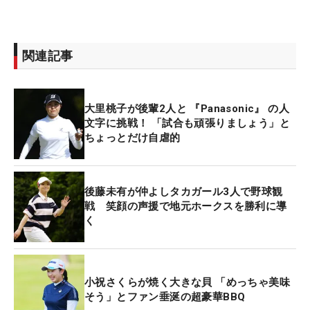
関連記事
大里桃子が後輩2人と 『Panasonic』 の人
文字に挑戦！ 「試合も頑張りましょう」と
ちょっとだけ自虐的
後藤未有が仲よしタカガール3人で野球観
戦 笑顔の声援で地元ホークスを勝利に導
く
小祝さくらが焼く大きな貝 「めっちゃ美味
そう」とファン垂涎の超豪華BBQ