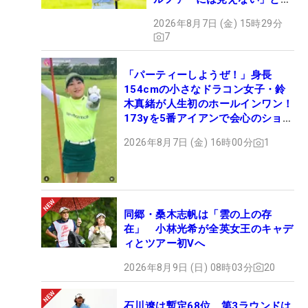
メント殺到
2026年8月7日 (金) 15時29分
7
「パーティーしようぜ！」身長
154cmの小さなドラコン女子・鈴
木真緒が人生初のホールインワン！
173yを5番アイアンで会心のショッ
ト
2026年8月7日 (金) 16時00分
1
同郷・桑木志帆は「雲の上の存
在」 小林光希が全英女王のキャデ
ィとツアー初Vへ
2026年8月9日 (日) 08時03分
20
石川遼は暫定68位 第3ラウンドは