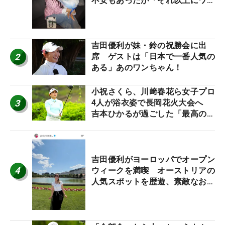
不安もあったが「それ以上にワク
ワクしています」
吉田優利が妹・鈴の祝勝会に出
2
席 ゲストは「日本で一番人気の
ある」あのワンちゃん！
小祝さくら、川﨑春花ら女子プロ
3
4人が浴衣姿で長岡花火大会へ
吉本ひかるが過ごした「最高の夏
休み！」
吉田優利がヨーロッパでオープン
4
ウィークを満喫 オーストリアの
人気スポットを歴遊、素敵なお土
産もゲット！