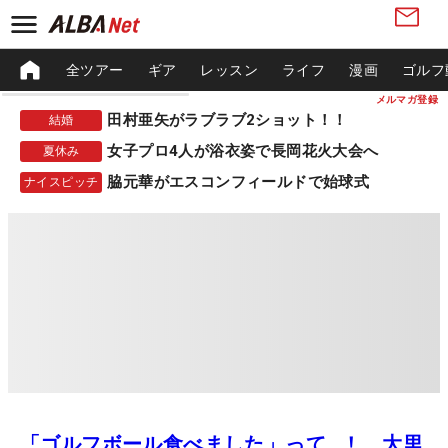
全ツアー
ギア
レッスン
ライフ
漫画
ゴルフ
メルマガ登録
田村亜矢がラブラブ2ショット！！
結婚
女子プロ4人が浴衣姿で長岡花火大会へ
夏休み
脇元華がエスコンフィールドで始球式
ナイスピッチ
「ゴルフボール食べました」って…！ 大里