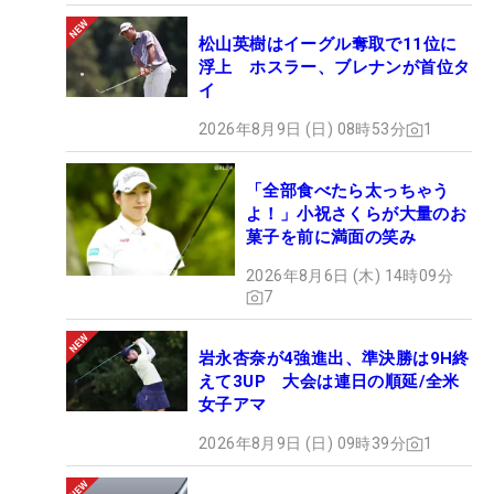
松山英樹はイーグル奪取で11位に
浮上 ホスラー、ブレナンが首位タ
イ
2026年8月9日 (日) 08時53分
1
「全部食べたら太っちゃう
よ！」小祝さくらが大量のお
菓子を前に満面の笑み
2026年8月6日 (木) 14時09分
7
岩永杏奈が4強進出、準決勝は9H終
えて3UP 大会は連日の順延/全米
女子アマ
2026年8月9日 (日) 09時39分
1