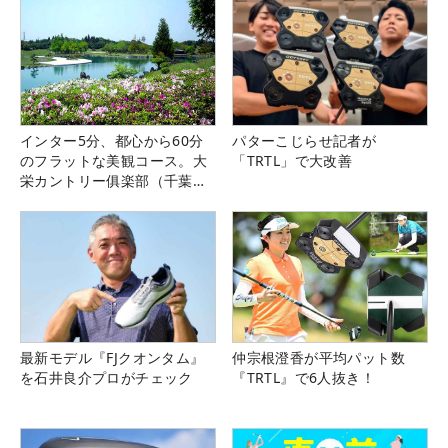
インター5分、都心から60分
パターこじらせ記者が
のフラットな美観コース。大
「TRTL」で大改善
栄カントリー俱楽部（千葉
県）
最新モデル『FJクオンタム』
仲宗根澄香が平均パット数
を石井良介プロがチェック
『TRTL』で6人抜き！