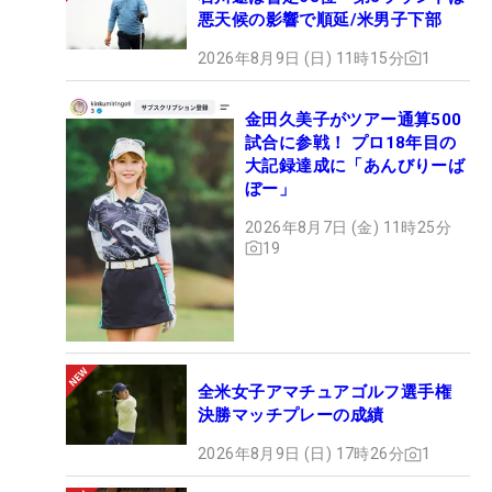
悪天候の影響で順延/米男子下部
2026年8月9日 (日) 11時15分
1
金田久美子がツアー通算500
試合に参戦！ プロ18年目の
大記録達成に「あんびりーば
ぼー」
2026年8月7日 (金) 11時25分
19
全米女子アマチュアゴルフ選手権
決勝マッチプレーの成績
2026年8月9日 (日) 17時26分
1