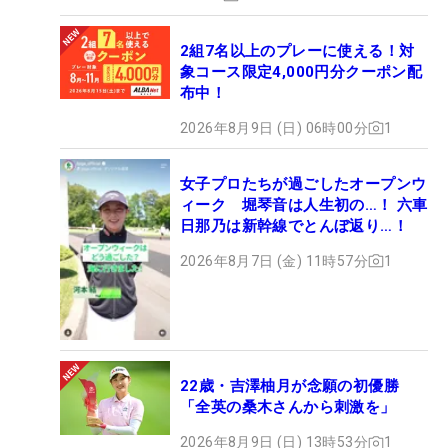
2組7名以上のプレーに使える！対
象コース限定4,000円分クーポン配
布中！
2026年8月9日 (日) 06時00分
1
女子プロたちが過ごしたオープンウ
ィーク 堀琴音は人生初の…！ 六車
日那乃は新幹線でとんぼ返り…！
2026年8月7日 (金) 11時57分
1
22歳・吉澤柚月が念願の初優勝
「全英の桑木さんから刺激を」
2026年8月9日 (日) 13時53分
1