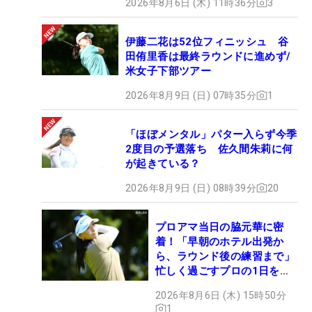
2026年8月6日 (木) 11時36分
3
伊藤二花は52位フィニッシュ 谷
田侑里香は最終ラウンドに進めず/
米女子下部ツアー
2026年8月9日 (日) 07時35分
1
「ほぼメンタル」パター入らず今季
2度目の予選落ち 佐久間朱莉に何
が起きている？
2026年8月9日 (日) 08時39分
20
プロアマ当日の脇元華に密
着！「早朝のホテル出発か
ら、ラウンド後の練習まで」
忙しく過ごすプロの1日を公
開
2026年8月6日 (木) 15時50分
1