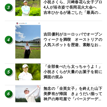
小祝さくら、川﨑春花ら女子プロ
3
4人が浴衣姿で長岡花火大会へ
吉本ひかるが過ごした「最高の夏
休み！」
吉田優利がヨーロッパでオープン
4
ウィークを満喫 オーストリアの
人気スポットを歴遊、素敵なお土
産もゲット！
「全部食べたら太っちゃうよ！」
5
小祝さくらが大量のお菓子を前に
満面の笑み
無念の「全英女子」を終えた山下
6
美夢有が帰国 きょうだい揃って
神戸の寿司屋で「バースデーディ
ナー？」