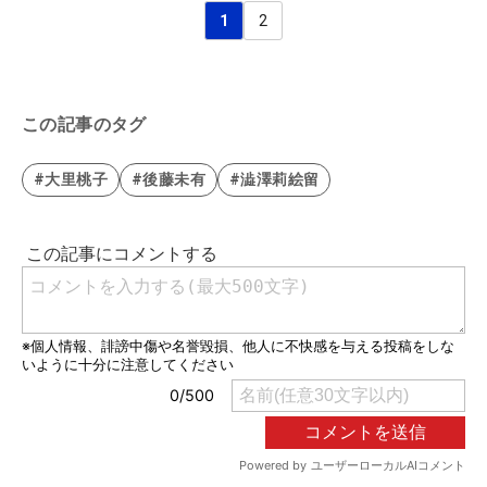
1
2
この記事のタグ
#大里桃子
#後藤未有
#澁澤莉絵留