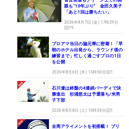
眼も“10年ぶり” 金田久美子
「あと1回は勝ちたい」
2026年8月7日 (金) 17時29分
19
プロアマ当日の脇元華に密着！「早
朝のホテル出発から、ラウンド後の
練習まで」忙しく過ごすプロの1日
を公開
2026年8月6日 (木) 15時50分
1
石川遼は終盤の4連続バーディで決
勝進出 杉浦悠太は予選落ち/米男
子下部
2026年8月8日 (土) 10時33分
1
全周アライメントを初搭載！ ブリ