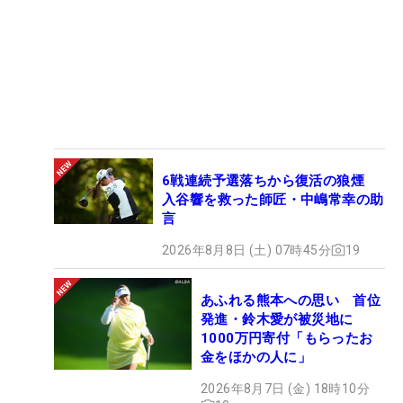
6戦連続予選落ちから復活の狼煙
入谷響を救った師匠・中嶋常幸の助
言
2026年8月8日 (土) 07時45分
19
あふれる熊本への思い 首位
発進・鈴木愛が被災地に
1000万円寄付「もらったお
金をほかの人に」
2026年8月7日 (金) 18時10分