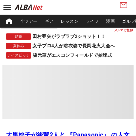
全ツアー
ギア
レッスン
ライフ
漫画
ゴルフ
メルマガ登録
田村亜矢がラブラブ2ショット！！
結婚
女子プロ4人が浴衣姿で長岡花火大会へ
夏休み
脇元華がエスコンフィールドで始球式
ナイスピッチ
大里桃子が後輩2人と 『Panasonic』 の人文