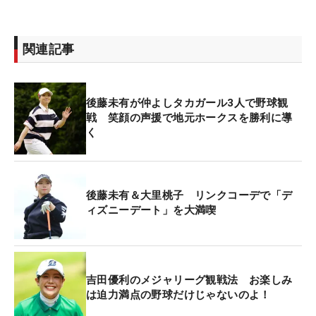
関連記事
後藤未有が仲よしタカガール3人で野球観
戦 笑顔の声援で地元ホークスを勝利に導
く
後藤未有＆大里桃子 リンクコーデで「デ
ィズニーデート」を大満喫
吉田優利のメジャリーグ観戦法 お楽しみ
は迫力満点の野球だけじゃないのよ！