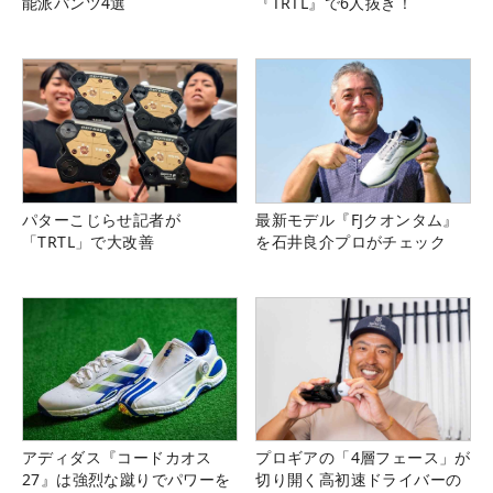
能派パンツ4選
『TRTL』で6人抜き！
パターこじらせ記者が
最新モデル『FJクオンタム』
「TRTL」で大改善
を石井良介プロがチェック
アディダス『コードカオス
プロギアの「4層フェース」が
27』は強烈な蹴りでパワーを
切り開く高初速ドライバーの