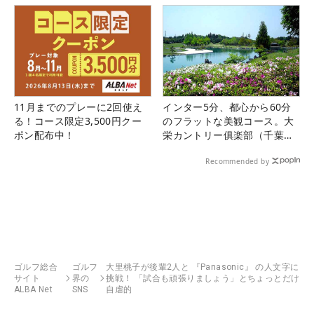
11月までのプレーに2回使え
インター5分、都心から60分
る！コース限定3,500円クー
のフラットな美観コース。大
ポン配布中！
栄カントリー俱楽部（千葉
県）
Recommended by
ゴルフ総合
ゴルフ
大里桃子が後輩2人と 『Panasonic』 の人文字に
サイト
界の
挑戦！ 「試合も頑張りましょう」とちょっとだけ
ALBA Net
SNS
自虐的