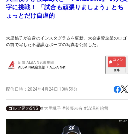
字に挑戦！ 「試合も頑張りましょう」とち
ょっとだけ自虐的
大里桃子が自身のインスタグラムを更新。大会協賛企業のロゴ
の前で写した不思議なポーズの写真を公開した。
コメン
所属
ALBA Net編集部
ト
ALBA Net編集部
/
ALBA Net
0
件
配信日時：
2024年4月24日 13時59分
ゴルフ界のSNS
#
大里桃子
#
後藤未有
#
澁澤莉絵留