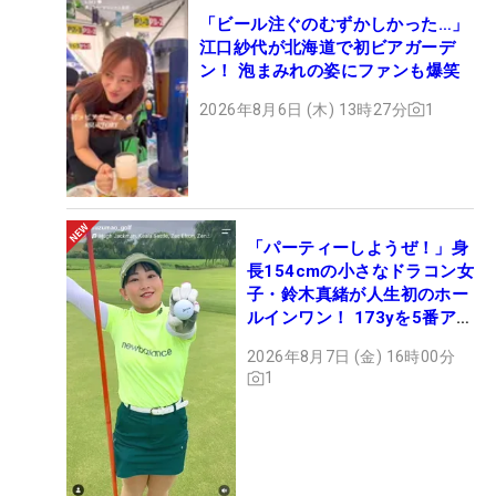
「ビール注ぐのむずかしかった…」
江口紗代が北海道で初ビアガーデ
ン！ 泡まみれの姿にファンも爆笑
2026年8月6日 (木) 13時27分
1
「パーティーしようぜ！」身
長154cmの小さなドラコン女
子・鈴木真緒が人生初のホー
ルインワン！ 173yを5番アイ
アンで会心のショット
2026年8月7日 (金) 16時00分
1