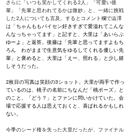
さらに「いつも笑かしてくれる2人」「可愛い後
輩」「先輩と思われてるかは微妙」と、一緒に挑戦
した2人についても言及。するとコメント欄で澁澤
は「
ちゃんももパイセン好きすぎて愛溢れてこんな
んなっちゃってます」と記すと、大里は「あいらぶ
ゆーよ」と返答。後藤は「先輩と思ってますよもち
ろん わがままで生意気をゆるしてくれる優しい先
輩」と褒めると、大里は「えー、照れる」と少し嬉
しそうだった。
2枚目の写真は笑顔の3ショット。大里が両手で作っ
ているのは、桃子の名前にちなんだ「桃ポーズ」と
のこと。「どう？」とファンに問いかけていた。会
場で応援する人は思えておくと、喜ばれるかもしれ
ない。
今季のシード権を失った大里だったが、ファイナル