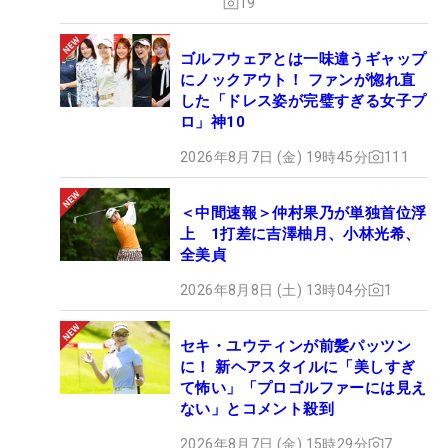
19
ゴルフウェアとは一味違うギャップ
にノックアウト！ ファンが惚れ直
した「ドレス姿が完璧すぎる女子プ
ロ」神10
2026年8月7日 (金) 19時45分
111
＜中間速報＞仲村果乃が単独首位浮
上 1打差に吉澤柚月、小林光希、
全美貞
2026年8月8日 (土) 13時04分
1
セキ・ユウティンが前髪パッツン
に！ 新ヘアスタイルに「美しすぎ
て怖い」「プロゴルファーには見え
ない」とコメント殺到
2026年8月7日 (金) 15時29分
7