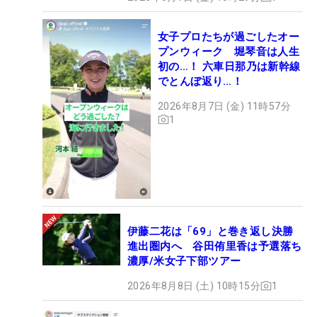
女子プロたちが過ごしたオー
プンウィーク 堀琴音は人生
初の…！ 六車日那乃は新幹線
でとんぼ返り…！
2026年8月7日 (金) 11時57分
1
伊藤二花は「69」と巻き返し決勝
進出圏内へ 谷田侑里香は予選落ち
濃厚/米女子下部ツアー
2026年8月8日 (土) 10時15分
1