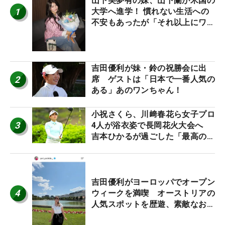
山下美夢有の妹、山下蘭が米国の
1
大学へ進学！ 慣れない生活への
不安もあったが「それ以上にワク
ワクしています」
吉田優利が妹・鈴の祝勝会に出
2
席 ゲストは「日本で一番人気の
ある」あのワンちゃん！
小祝さくら、川﨑春花ら女子プロ
3
4人が浴衣姿で長岡花火大会へ
吉本ひかるが過ごした「最高の夏
休み！」
吉田優利がヨーロッパでオープン
4
ウィークを満喫 オーストリアの
人気スポットを歴遊、素敵なお土
産もゲット！