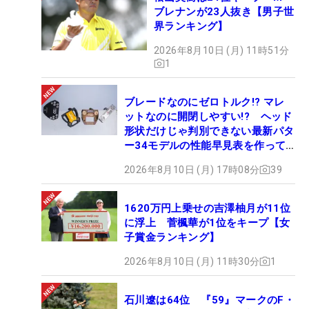
ブレナンが23人抜き【男子世
界ランキング】
2026年8月10日 (月) 11時51分
1
ブレードなのにゼロトルク!? マレ
ットなのに開閉しやすい!? ヘッド
形状だけじゃ判別できない最新パタ
ー34モデルの性能早見表を作って
みた #ギアカタログ2026
2026年8月10日 (月) 17時08分
39
1620万円上乗せの吉澤柚月が11位
に浮上 菅楓華が1位をキープ【女
子賞金ランキング】
2026年8月10日 (月) 11時30分
1
石川遼は64位 『59』マークのF・