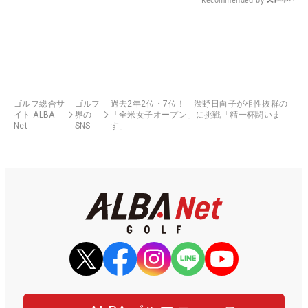
Recommended by
ゴルフ総合サ
ゴルフ
過去2年2位・7位！ 渋野日向子が相性抜群の
イト ALBA
界の
「全米女子オープン」に挑戦「精一杯闘いま
Net
SNS
す」