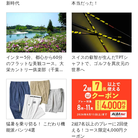
新時代
本当だった！
インター5分、都心から60分
スイスの叡智が生んだTPTシ
のフラットな美観コース。大
ャフトで、ゴルフを異次元の
栄カントリー俱楽部（千葉
世界へ
県）
猛暑を乗り切る！ こだわり機
2組7名以上のプレーに2回使
能派パンツ4選
える！コース限定4,000円ク
ーポン