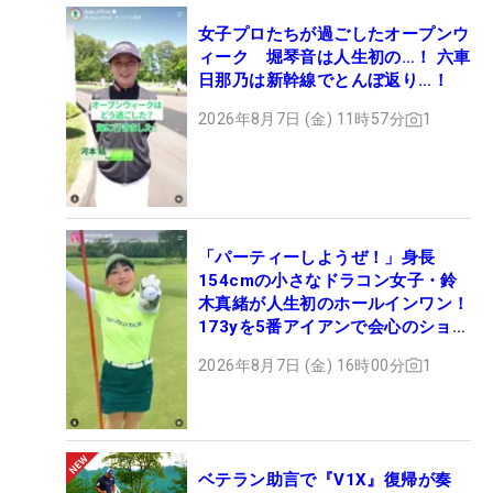
女子プロたちが過ごしたオープンウ
ィーク 堀琴音は人生初の…！ 六車
日那乃は新幹線でとんぼ返り…！
2026年8月7日 (金) 11時57分
1
「パーティーしようぜ！」身長
154cmの小さなドラコン女子・鈴
木真緒が人生初のホールインワン！
173yを5番アイアンで会心のショッ
ト
2026年8月7日 (金) 16時00分
1
ベテラン助言で『V1X』復帰が奏