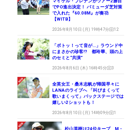
マイケル・ブレナンがツアー2勝目
でPO進出決定！ バミューダ芝対策
で入れた『60.08M』が奏功
【WITB】
2026年8月10日 (月) 19時47分
12
「ボトッ！って音が…」ラウンド中
にまさかの珍客!? 都玲華、頭の上
のセミと“共演”
2026年8月6日 (木) 16時45分
3
全英女王・桑木志帆が帰国早々に
LANAのライブへ 「叫びまくって
歌いまくって」バックステージでは
嬉しい2ショットも！
2026年8月10日 (月) 14時09分
1
松山英樹は24位キープ M・