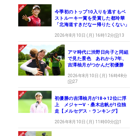
今季初のトップ10入りを逃すもベ
ストルーキー賞を受賞した都玲華
「北海道すきだなー帰りたくない」
2026年8月10日 (月) 16時12分
13
アマ時代に渋野日向子と同組
で見た景色 あれから7年、
吉澤柚月がつかんだ初優勝
2026年8月10日 (月) 16時48分
27
初優勝の吉澤柚月が18→12位に浮
上 メジャーV・桑木志帆が1位独
走【メルセデス・ランキング】
2026年8月10日 (月) 11時00分
1