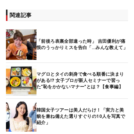
関連記事
「前後ろ表裏全部違った時」 吉田優利が痛
恨のうっかりミスを告白「…みんな教えて」
マグロとタイの刺身で食べる順番に決まり
がある⁉ 女子プロが新人セミナーで習っ
た“恥をかかないマナー”とは？【食事編】
韓国女子ツアーは美人だらけ！「実力と美
貌を兼ね備えた選りすぐりの10人を写真で
紹介」