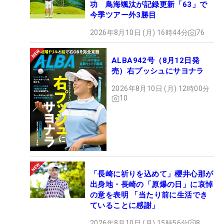
功 鳥海颯汰が記録更新「63」で
今季ツアー外3勝目
2026年8月10日 (月) 16時44分
76
ALBA942号（8月12日発
売）右プッシュにサヨナラ
2026年8月10日 (月) 12時00分
10
「長崎に祈りを込めて」櫻井心那が
出身地・長崎の「原爆の日」に哀悼
の意を表明 「当たり前に生活でき
ていることに感謝」
2026年8月10日 (月) 15時56分
8