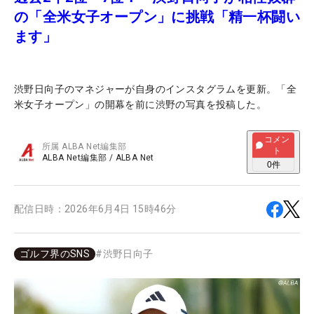
の「全米女子オープン」に挑戦「精一杯闘い
ます」
渋野日向子のマネジャーが自身のインスタグラムを更新。「全
米女子オープン」の開幕を前に渋野の写真を投稿した。
コメン
所属
ALBA Net編集部
ト
ALBA Net編集部
/
ALBA Net
0
件
配信日時：
2026年6月4日 15時46分
ゴルフ界のSNS
#
渋野日向子