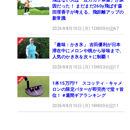
飛ばない人は「左カカト体重」が原
因だった！ まだまだ260y飛ばす森
田理香子が考える、飛距離アップの
新常識
2026年8月10日 (月) 12時00分
67
「趣味：かき氷」 吉田優利が日本
滞在中にメロンや桃から珍味まで、
人気のかき氷を次々に制覇！
2026年8月10日 (月) 13時53分
17
1本15万円!? スコッティ・キャメ
ロンの限定パターが即完売で堂々首
位！ #週間ギアランキング
2026年8月10日 (月) 18時00分
11