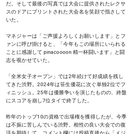
だ。そして最後の写真では大会に提供されたレクサ
スのドアにプリントされた大会名を笑顔で指さして
いた。
マネジャーは「ご声援よろしくお願いします」とフ
ァンに呼び掛けると、「今年もこの場所にいられる
ことに感謝して pinacoooon 精一杯闘います」と闘
志を覗かせていた。
「全米女子オープン」では2年続けて好成績を残し
てきた渋野。2024年は笹生優花に次ぐ単独2位でフ
ィニッシュ。25年は優勝争いを演じたものの、終盤
にスコアを崩し7位タイで終了した。
昨年のトップ10の資格で出場権を獲得したが、今季
は不振に苦しんでいる渋野。相性の良い大会での復
活を期待して、コメント欄には投稿直後から「メジ