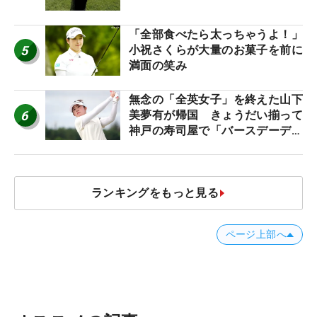
「全部食べたら太っちゃうよ！」
5
小祝さくらが大量のお菓子を前に
満面の笑み
無念の「全英女子」を終えた山下
6
美夢有が帰国 きょうだい揃って
神戸の寿司屋で「バースデーディ
ナー？」
ランキングをもっと見る
ページ上部へ