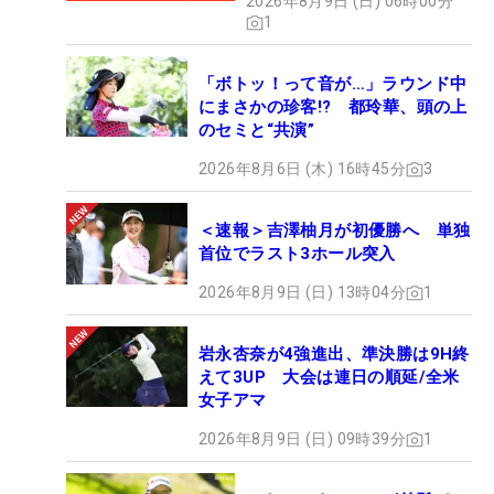
2026年8月9日 (日) 06時00分
1
「ボトッ！って音が…」ラウンド中
にまさかの珍客!? 都玲華、頭の上
のセミと“共演”
2026年8月6日 (木) 16時45分
3
＜速報＞吉澤柚月が初優勝へ 単独
首位でラスト3ホール突入
2026年8月9日 (日) 13時04分
1
岩永杏奈が4強進出、準決勝は9H終
えて3UP 大会は連日の順延/全米
女子アマ
2026年8月9日 (日) 09時39分
1