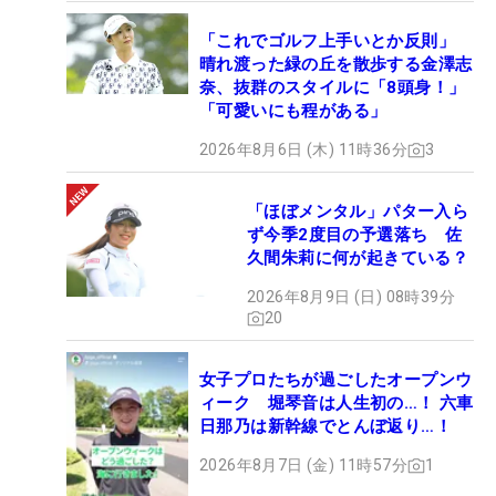
「これでゴルフ上手いとか反則」
晴れ渡った緑の丘を散歩する金澤志
奈、抜群のスタイルに「8頭身！」
「可愛いにも程がある」
2026年8月6日 (木) 11時36分
3
「ほぼメンタル」パター入ら
ず今季2度目の予選落ち 佐
久間朱莉に何が起きている？
2026年8月9日 (日) 08時39分
20
女子プロたちが過ごしたオープンウ
ィーク 堀琴音は人生初の…！ 六車
日那乃は新幹線でとんぼ返り…！
2026年8月7日 (金) 11時57分
1