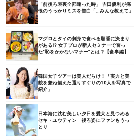
「前後ろ表裏全部違った時」 吉田優利が痛
恨のうっかりミスを告白「…みんな教えて」
マグロとタイの刺身で食べる順番に決まり
がある⁉ 女子プロが新人セミナーで習っ
た“恥をかかないマナー”とは？【食事編】
韓国女子ツアーは美人だらけ！「実力と美
貌を兼ね備えた選りすぐりの10人を写真で
紹介」
日本海に沈む美しい夕日を愛犬と見つめる
セキ・ユウティン 後ろ姿にファンもうっ
とり