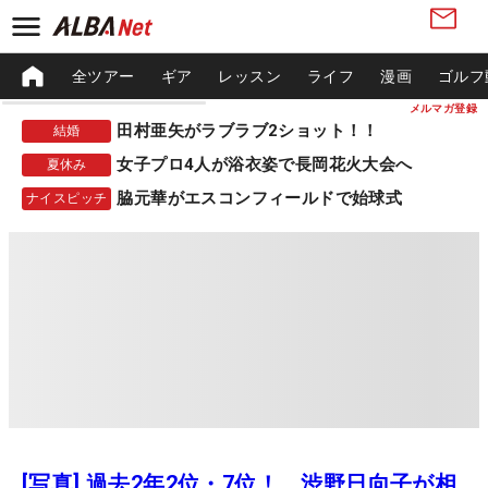
全ツアー
ギア
レッスン
ライフ
漫画
ゴルフ
メルマガ登録
田村亜矢がラブラブ2ショット！！
結婚
女子プロ4人が浴衣姿で長岡花火大会へ
夏休み
脇元華がエスコンフィールドで始球式
ナイスピッチ
[写真] 過去2年2位・7位！ 渋野日向子が相