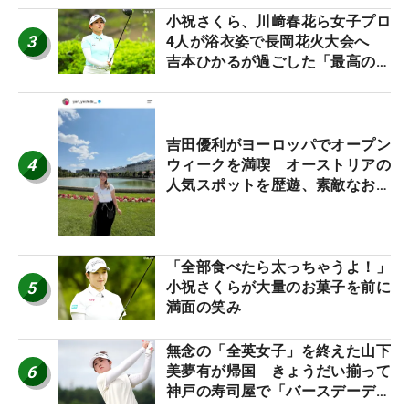
小祝さくら、川﨑春花ら女子プロ
3
4人が浴衣姿で長岡花火大会へ
吉本ひかるが過ごした「最高の夏
休み！」
吉田優利がヨーロッパでオープン
4
ウィークを満喫 オーストリアの
人気スポットを歴遊、素敵なお土
産もゲット！
「全部食べたら太っちゃうよ！」
5
小祝さくらが大量のお菓子を前に
満面の笑み
無念の「全英女子」を終えた山下
6
美夢有が帰国 きょうだい揃って
神戸の寿司屋で「バースデーディ