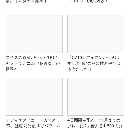
事。｜スタッフ募集中
『TRTL』で6人抜き！
スイスの叡智が生んだTPTシ
『G740』アイアンが引き出
ャフトで、ゴルフを異次元の
す“反則級”の寛容性と飛びは
世界へ
本当だった！
アディダス『コードカオス
4日間限定配布！11月までの
27』は強烈な蹴りでパワーを
プレーに2回使える1,500円分