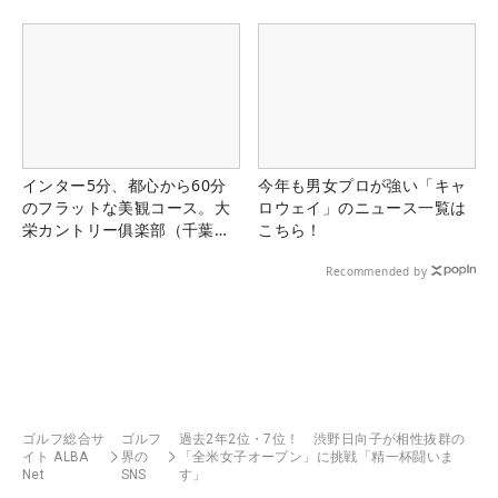
インター5分、都心から60分
今年も男女プロが強い「キャ
のフラットな美観コース。大
ロウェイ」のニュース一覧は
栄カントリー俱楽部（千葉
こちら！
県）
Recommended by
ゴルフ総合サ
ゴルフ
過去2年2位・7位！ 渋野日向子が相性抜群の
イト ALBA
界の
「全米女子オープン」に挑戦「精一杯闘いま
Net
SNS
す」