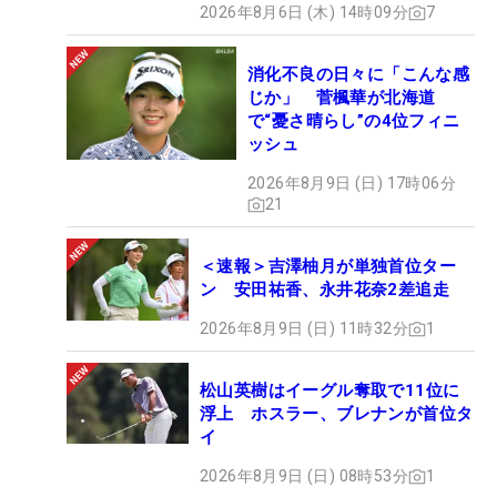
2026年8月6日 (木) 14時09分
7
消化不良の日々に「こんな感
じか」 菅楓華が北海道
で“憂さ晴らし”の4位フィニ
ッシュ
2026年8月9日 (日) 17時06分
21
＜速報＞吉澤柚月が単独首位ター
ン 安田祐香、永井花奈2差追走
2026年8月9日 (日) 11時32分
1
松山英樹はイーグル奪取で11位に
浮上 ホスラー、ブレナンが首位タ
イ
2026年8月9日 (日) 08時53分
1