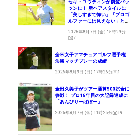
セキ・ユウティンが前髪パッ
ツンに！ 新ヘアスタイルに
「美しすぎて怖い」「プロゴ
ルファーには見えない」とコ
メント殺到
2026年8月7日 (金) 15時29分
7
全米女子アマチュアゴルフ選手権
決勝マッチプレーの成績
2026年8月9日 (日) 17時26分
1
金田久美子がツアー通算500試合に
参戦！ プロ18年目の大記録達成に
「あんびりーばぼー」
2026年8月7日 (金) 11時25分
19