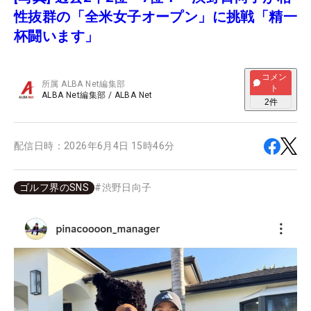
性抜群の「全米女子オープン」に挑戦「精一
杯闘います」
コメン
所属
ALBA Net編集部
ト
ALBA Net編集部
/
ALBA Net
2
件
配信日時：
2026年6月4日 15時46分
ゴルフ界のSNS
#
渋野日向子