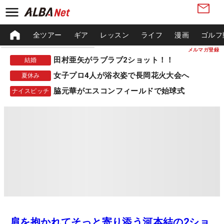
全ツアー
ギア
レッスン
ライフ
漫画
ゴルフ
メルマガ登録
田村亜矢がラブラブ2ショット！！
結婚
女子プロ4人が浴衣姿で長岡花火大会へ
夏休み
脇元華がエスコンフィールドで始球式
ナイスピッチ
肩を抱かれてそっと寄り添う河本結の2ショ