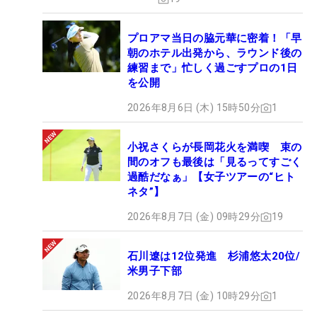
プロアマ当日の脇元華に密着！「早
朝のホテル出発から、ラウンド後の
練習まで」忙しく過ごすプロの1日
を公開
2026年8月6日 (木) 15時50分
1
小祝さくらが長岡花火を満喫 束の
間のオフも最後は「見るってすごく
過酷だなぁ」【女子ツアーの“ヒト
ネタ”】
2026年8月7日 (金) 09時29分
19
石川遼は12位発進 杉浦悠太20位/
米男子下部
2026年8月7日 (金) 10時29分
1