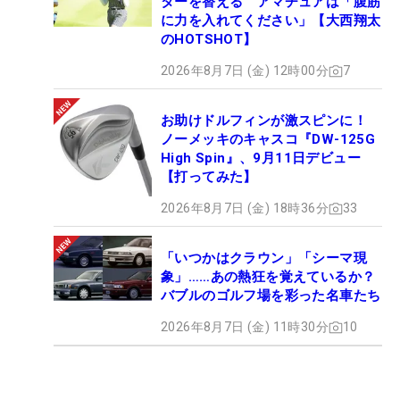
ターを替える アマチュアは「腹筋
に力を入れてください」【大西翔太
のHOTSHOT】
2026年8月7日 (金) 12時00分
7
お助けドルフィンが激スピンに！
ノーメッキのキャスコ『DW-125G
High Spin』、9月11日デビュー
【打ってみた】
2026年8月7日 (金) 18時36分
33
「いつかはクラウン」「シーマ現
象」……あの熱狂を覚えているか？
バブルのゴルフ場を彩った名車たち
2026年8月7日 (金) 11時30分
10