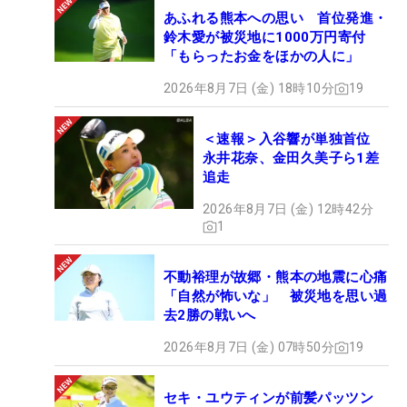
あふれる熊本への思い 首位発進・
鈴木愛が被災地に1000万円寄付
「もらったお金をほかの人に」
2026年8月7日 (金) 18時10分
19
＜速報＞入谷響が単独首位
永井花奈、金田久美子ら1差
追走
2026年8月7日 (金) 12時42分
1
不動裕理が故郷・熊本の地震に心痛
「自然が怖いな」 被災地を思い過
去2勝の戦いへ
2026年8月7日 (金) 07時50分
19
セキ・ユウティンが前髪パッツン