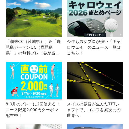
「潮来CC（茨城県）」＆「鹿
今年も男女プロが強い「キャ
児島ガーデンGC（鹿児島
ロウェイ」のニュース一覧は
県）」の無料プレー券が当た
こちら！
る！！
8-9月のプレーに2回使える！
スイスの叡智が生んだTPTシ
コース限定2,000円クーポン
ャフトで、ゴルフを異次元の
配布中！
世界へ