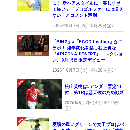
に！ 新ヘアスタイルに「美しすぎ
て怖い」「プロゴルファーには見え
ない」とコメント殺到
2026年8月7日 (金) 15時29分
7
「PING」×「ECCO Leather」がコ
ラボ！ 経年変化を楽しむ上質な
『ARIZONA DESERT』コレクショ
ン、9月15日限定デビュー
2026年8月7日 (金) 14時28分
64
松山英樹は5アンダー暫定11
位 第1Rは悪天候のため順延
2026年8月7日 (金) 08時26分
1
夏場の重いグリーンで女子プロはパ