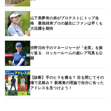
山下美夢有の弟がプロテストにトップ合
格 最強姉弟プロの誕生にファンは早くも
大活躍を期待
渋野日向子のマネージャーが「全英」を振
り返る ロッカールームの超レア写真も公
開
【診断】手のヒラを擦る？ 目を閉じてその
場で足踏み？ 新感覚の理論で自分に合った
アドレスを見つけよう！