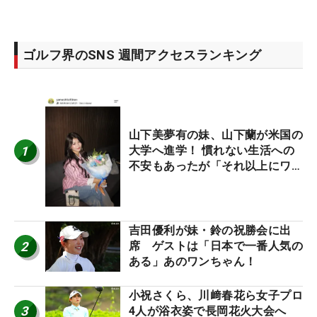
ゴルフ界のSNS 週間アクセスランキング
山下美夢有の妹、山下蘭が米国の
1
大学へ進学！ 慣れない生活への
不安もあったが「それ以上にワク
ワクしています」
吉田優利が妹・鈴の祝勝会に出
2
席 ゲストは「日本で一番人気の
ある」あのワンちゃん！
小祝さくら、川﨑春花ら女子プロ
3
4人が浴衣姿で長岡花火大会へ