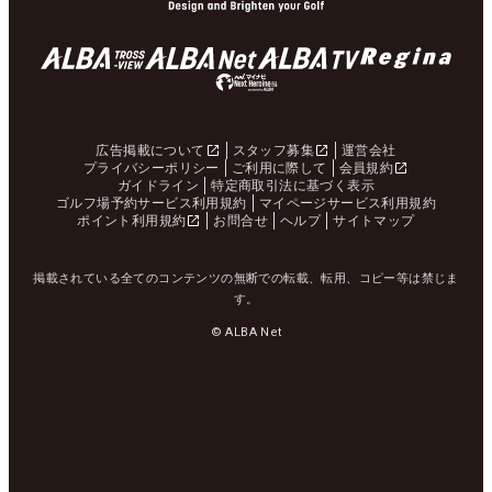
広告掲載について
スタッフ募集
運営会社
プライバシーポリシー
ご利用に際して
会員規約
ガイドライン
特定商取引法に基づく表示
ゴルフ場予約サービス利用規約
マイページサービス利用規約
ポイント利用規約
お問合せ
ヘルプ
サイトマップ
掲載されている全てのコンテンツの無断での転載、転用、コピー等は禁じま
す。
© ALBA Net