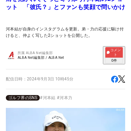
ット 「彼氏？」とファンも笑顔で問いかけ
河本結が自身のインスタグラムを更新。弟・力の応援に駆け付
けると、仲よく写した2ショットを公開した。
コメン
所属
ALBA Net編集部
ト
ALBA Net編集部
/
ALBA Net
0
件
配信日時：
2024年9月3日 10時45分
ゴルフ界のSNS
#
河本結
#
河本力