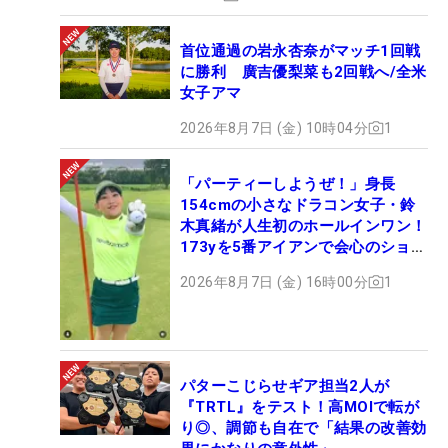
首位通過の岩永杏奈がマッチ1回戦
に勝利 廣吉優梨菜も2回戦へ/全米
女子アマ
2026年8月7日 (金) 10時04分
1
「パーティーしようぜ！」身長
154cmの小さなドラコン女子・鈴
木真緒が人生初のホールインワン！
173yを5番アイアンで会心のショッ
ト
2026年8月7日 (金) 16時00分
1
パターこじらせギア担当2人が
『TRTL』をテスト！高MOIで転が
り◎、調節も自在で「結果の改善効