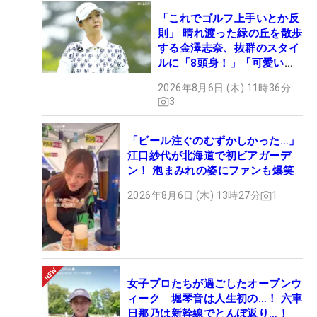
「これでゴルフ上手いとか反
則」 晴れ渡った緑の丘を散歩
する金澤志奈、抜群のスタイ
ルに「8頭身！」「可愛いに
も程がある」
2026年8月6日 (木) 11時36分
3
「ビール注ぐのむずかしかった…」
江口紗代が北海道で初ビアガーデ
ン！ 泡まみれの姿にファンも爆笑
2026年8月6日 (木) 13時27分
1
女子プロたちが過ごしたオープンウ
ィーク 堀琴音は人生初の…！ 六車
日那乃は新幹線でとんぼ返り…！