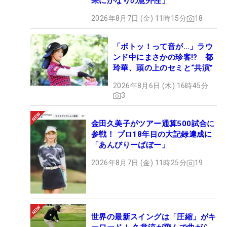
果にかなりの意外性」
2026年8月7日 (金) 11時15分
18
「ボトッ！って音が…」ラウ
ンド中にまさかの珍客!? 都
玲華、頭の上のセミと“共演”
2026年8月6日 (木) 16時45分
3
金田久美子がツアー通算500試合に
参戦！ プロ18年目の大記録達成に
「あんびりーばぼー」
2026年8月7日 (金) 11時25分
19
世界の最新スイングは「圧縮」がキ