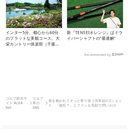
インター5分、都心から60分
新『TENSEIオレンジ』はドラ
のフラットな美観コース。大
イバーシャフトの“最適解”
栄カントリー俱楽部（千葉
県）
Recommended by
ゴルフ総合サ
ゴルフ
肩を抱かれてそっと寄り添う河本結の2ショッ
イト ALBA
界の
ト 「彼氏？」とファンも笑顔で問いかけ
Net
SNS