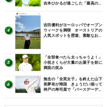
吉本ひかるが過ごした「最高の夏
休み！」
吉田優利がヨーロッパでオープン
4
ウィークを満喫 オーストリアの
人気スポットを歴遊、素敵なお土
産もゲット！
「全部食べたら太っちゃうよ！」
5
小祝さくらが大量のお菓子を前に
満面の笑み
無念の「全英女子」を終えた山下
6
美夢有が帰国 きょうだい揃って
神戸の寿司屋で「バースデーディ
ナー？」