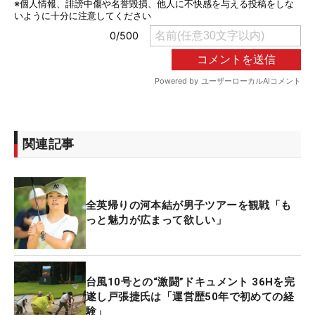
関連記事
全英帰りの河本結が男子ツアーを観戦「も
っと魅力が広まって欲しい」
台風10号との“激闘”ドキュメント 36Hを完
遂し戸張捷氏は「運営歴50年で初めての経
験」