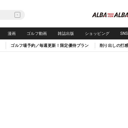
漫画
ゴルフ動画
雑誌出版
ショッピング
SN
ゴルフ場予約／毎週更新！限定優待プラン
削り出しの打