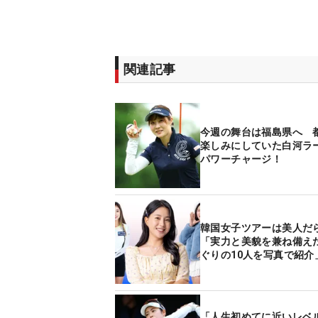
関連記事
今週の舞台は福島県へ 
楽しみにしていた白河ラ
パワーチャージ！
韓国女子ツアーは美人だ
「実力と美貌を兼ね備え
ぐりの10人を写真で紹介
「人生初めてに近いレベル