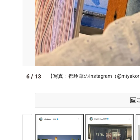
6
/
13
【写真：都玲華のInstagram（@miyako