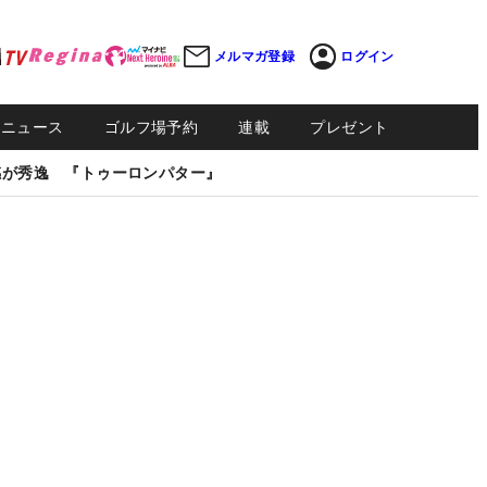
メルマガ登録
ログイン
Sニュース
ゴルフ場予約
連載
プレゼント
感が秀逸 『トゥーロンパター』