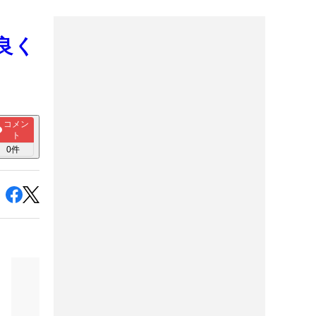
良く
コメン
ト
0
件