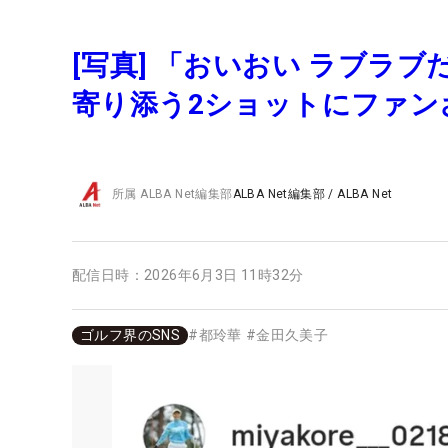
[写真] 「おいおい ラブラブ
寄り添う2ショットにファン
所属
ALBA Net編集部
ALBA Net編集部
/
ALBA Net
配信日時：
2026年6月3日 11時32分
ゴルフ界のSNS
#
都玲華
#
金田久美子