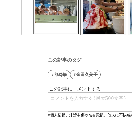
この記事のタグ
#都玲華
#金田久美子