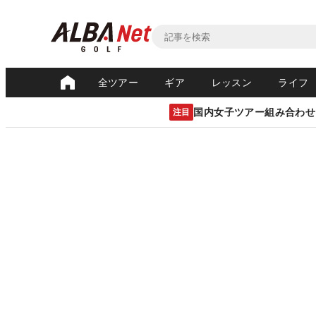
全ツアー
ギア
レッスン
ライフ
国内女子ツアー組み合わせ
注目