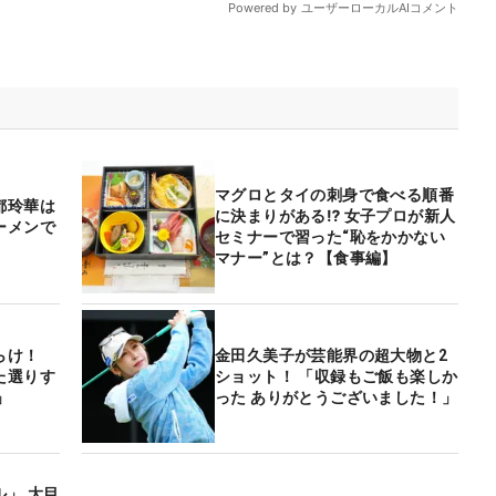
マグロとタイの刺身で食べる順番
都玲華は
に決まりがある⁉ 女子プロが新人
ーメンで
セミナーで習った“恥をかかない
マナー”とは？【食事編】
らけ！
金田久美子が芸能界の超大物と2
た選りす
ショット！ 「収録もご飯も楽しか
」
った ありがとうございました！」
」 大目