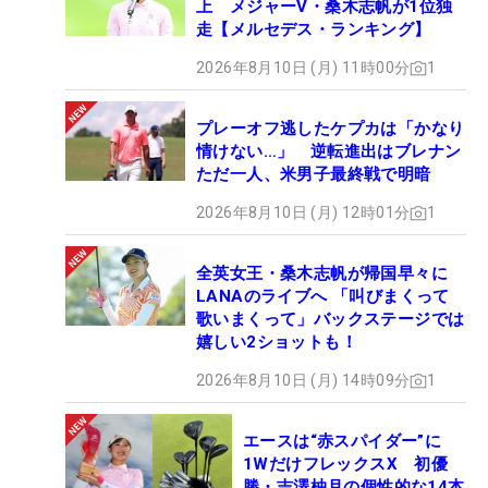
上 メジャーV・桑木志帆が1位独
走【メルセデス・ランキング】
2026年8月10日 (月) 11時00分
1
プレーオフ逃したケプカは「かなり
情けない…」 逆転進出はブレナン
ただ一人、米男子最終戦で明暗
2026年8月10日 (月) 12時01分
1
全英女王・桑木志帆が帰国早々に
LANAのライブへ 「叫びまくって
歌いまくって」バックステージでは
嬉しい2ショットも！
2026年8月10日 (月) 14時09分
1
エースは“赤スパイダー”に
1WだけフレックスX 初優
勝・吉澤柚月の個性的な14本