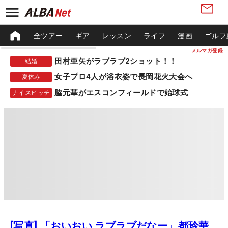
全ツアー
ギア
レッスン
ライフ
漫画
ゴルフ
メルマガ登録
田村亜矢がラブラブ2ショット！！
結婚
女子プロ4人が浴衣姿で長岡花火大会へ
夏休み
脇元華がエスコンフィールドで始球式
ナイスピッチ
[写真] 「おいおい ラブラブだなー」都玲華