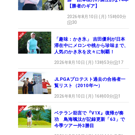
【勝者のギア】
2026年8月10日 (月) 15時00分
30
「趣味：かき氷」 吉田優利が日本
滞在中にメロンや桃から珍味まで、
人気のかき氷を次々に制覇！
2026年8月10日 (月) 13時53分
17
JLPGAプロテスト過去の合格者一
覧リスト（2010年〜）
2026年8月10日 (月) 16時00分
1
ベテラン助言で『V1X』復帰が奏
功 鳥海颯汰が記録更新「63」で
今季ツアー外3勝目