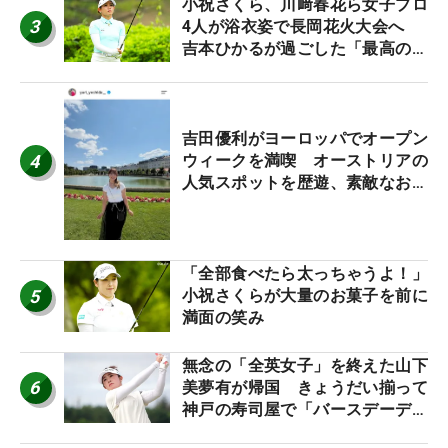
小祝さくら、川﨑春花ら女子プロ
3
4人が浴衣姿で長岡花火大会へ
吉本ひかるが過ごした「最高の夏
休み！」
吉田優利がヨーロッパでオープン
4
ウィークを満喫 オーストリアの
人気スポットを歴遊、素敵なお土
産もゲット！
「全部食べたら太っちゃうよ！」
5
小祝さくらが大量のお菓子を前に
満面の笑み
無念の「全英女子」を終えた山下
6
美夢有が帰国 きょうだい揃って
神戸の寿司屋で「バースデーディ
ナー？」