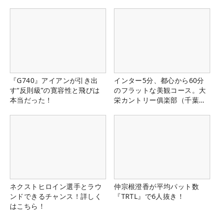
『G740』アイアンが引き出
インター5分、都心から60分
す“反則級”の寛容性と飛びは
のフラットな美観コース。大
本当だった！
栄カントリー俱楽部（千葉
県）
ネクストヒロイン選手とラウ
仲宗根澄香が平均パット数
ンドできるチャンス！詳しく
『TRTL』で6人抜き！
はこちら！