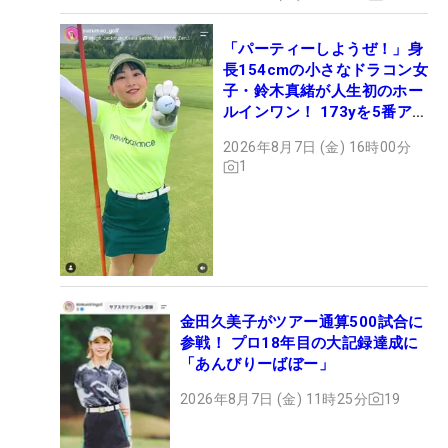
「パーティーしようぜ！」身
長154cmの小さなドラコン女
子・鈴木真緒が人生初のホー
ルインワン！ 173yを5番アイ
アンで会心のショット
2026年8月7日 (金) 16時00分
1
金田久美子がツアー通算500試合に
参戦！ プロ18年目の大記録達成に
「あんびりーばぼー」
2026年8月7日 (金) 11時25分
19