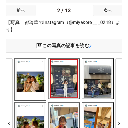
2
/
13
前へ
次へ
【写真：都玲華のInstagram（@miyakore___0218）よ
り】
この写真の記事を読む