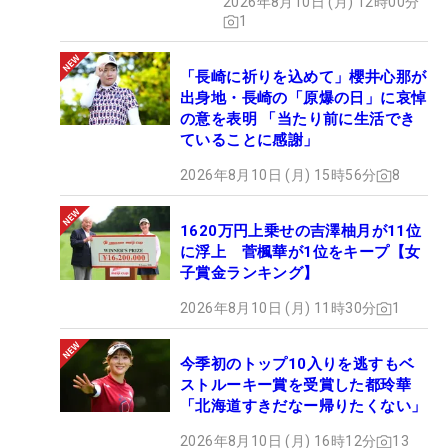
2026年8月10日 (月) 12時00分
1
「長崎に祈りを込めて」櫻井心那が
出身地・長崎の「原爆の日」に哀悼
の意を表明 「当たり前に生活でき
ていることに感謝」
2026年8月10日 (月) 15時56分
8
1620万円上乗せの吉澤柚月が11位
に浮上 菅楓華が1位をキープ【女
子賞金ランキング】
2026年8月10日 (月) 11時30分
1
今季初のトップ10入りを逃すもベ
ストルーキー賞を受賞した都玲華
「北海道すきだなー帰りたくない」
2026年8月10日 (月) 16時12分
13