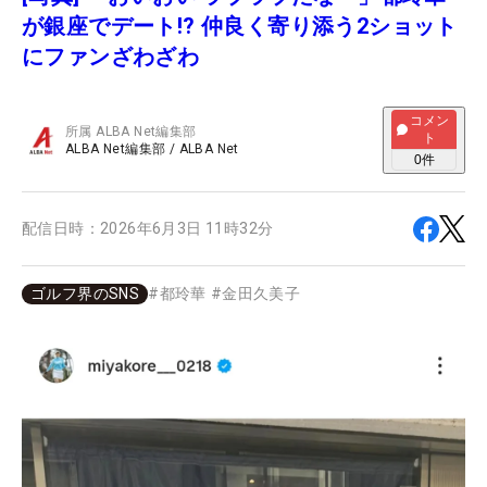
が銀座でデート!? 仲良く寄り添う2ショット
にファンざわざわ
コメン
所属
ALBA Net編集部
ト
ALBA Net編集部
/
ALBA Net
0
件
配信日時：
2026年6月3日 11時32分
ゴルフ界のSNS
#
都玲華
#
金田久美子