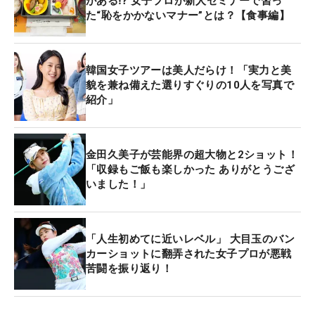
がある⁉ 女子プロが新人セミナーで習っ
た“恥をかかないマナー”とは？【食事編】
韓国女子ツアーは美人だらけ！「実力と美
貌を兼ね備えた選りすぐりの10人を写真で
紹介」
金田久美子が芸能界の超大物と2ショット！
「収録もご飯も楽しかった ありがとうござ
いました！」
「人生初めてに近いレベル」 大目玉のバン
カーショットに翻弄された女子プロが悪戦
苦闘を振り返り！