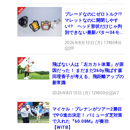
ブレードなのにゼロトルク!?
マレットなのに開閉しやす
い!? ヘッド形状だけじゃ判
別できない最新パター34モデ
ルの性能早見表を作ってみた
2026年8月10日 (月) 17時08分
#ギアカタログ2026
39
飛ばない人は「左カカト体重」が原
因だった！ まだまだ260y飛ばす森
田理香子が考える、飛距離アップの
新常識
2026年8月10日 (月) 12時00分
67
マイケル・ブレナンがツアー2勝目
でPO進出決定！ バミューダ芝対策
で入れた『60.08M』が奏功
【WITB】