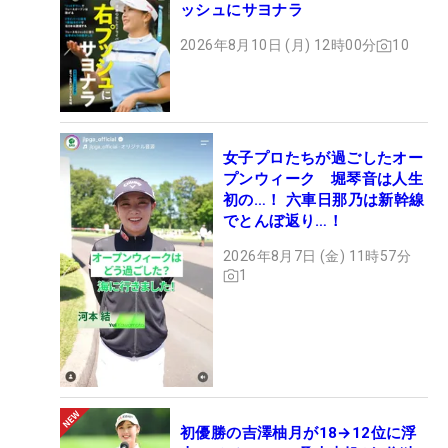
ッシュにサヨナラ
2026年8月10日 (月) 12時00分
10
女子プロたちが過ごしたオー
プンウィーク 堀琴音は人生
初の…！ 六車日那乃は新幹線
でとんぼ返り…！
2026年8月7日 (金) 11時57分
1
初優勝の吉澤柚月が18→12位に浮