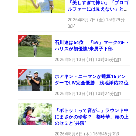
「美しすぎて怖い」「プロゴ
ルファーには見えない」とコ
メント殺到
2026年8月7日 (金) 15時29分
7
石川遼は64位 『59』マークのF・
ハリスが初優勝/米男子下部
2026年8月10日 (月) 10時06分
1
ホアキン・ニーマンが通算16アン
ダーでLIV完全優勝 浅地洋佑22位
2026年8月10日 (月) 10時24分
1
「ボトッ！って音が…」ラウンド中
にまさかの珍客!? 都玲華、頭の上
のセミと“共演”
2026年8月6日 (木) 16時45分
3