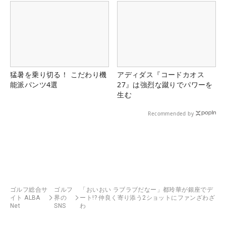
猛暑を乗り切る！ こだわり機
アディダス『コードカオス
能派パンツ4選
27』は強烈な蹴りでパワーを
生む
Recommended by
ゴルフ総合サ
ゴルフ
「おいおい ラブラブだなー」都玲華が銀座でデ
イト ALBA
界の
ート!? 仲良く寄り添う2ショットにファンざわざ
Net
SNS
わ