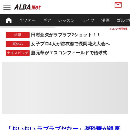
全ツアー
ギア
レッスン
ライフ
漫画
ゴルフ
メルマガ登録
田村亜矢がラブラブ2ショット！！
結婚
女子プロ4人が浴衣姿で長岡花火大会へ
夏休み
脇元華がエスコンフィールドで始球式
ナイスピッチ
「おいおい ラブラブだなー」都玲華が銀座