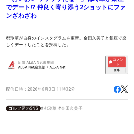
でデート!? 仲良く寄り添う2ショットにファ
ンざわざわ
都玲華が自身のインスタグラムを更新。金田久美子と銀座で楽
しくデートしたことを投稿した。
コメン
所属
ALBA Net編集部
ト
ALBA Net編集部
/
ALBA Net
0
件
配信日時：
2026年6月3日 11時32分
ゴルフ界のSNS
#
都玲華
#
金田久美子