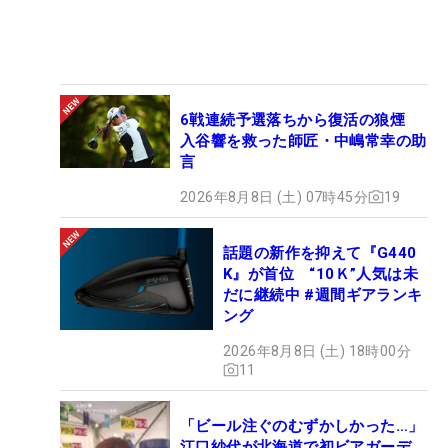
6戦連続予選落ちから復活の狼煙
入谷響を救った師匠・中嶋常幸の助
言
2026年8月8日 (土) 07時45分
19
話題の新作を抑えて『G440
K』が首位 “10Ｋ”人気は未
だに継続中 #週間ギアランキ
ング
2026年8月8日 (土) 18時00分
11
「ビール注ぐのむずかしかった…」
江口紗代が北海道で初ビアガーデ