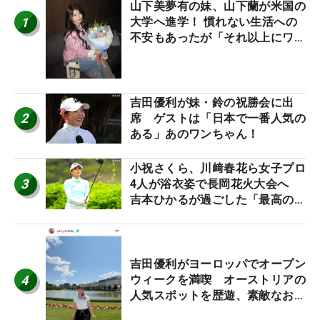
山下美夢有の妹、山下蘭が米国の
1
大学へ進学！ 慣れない生活への
不安もあったが「それ以上にワク
ワクしています」
吉田優利が妹・鈴の祝勝会に出
2
席 ゲストは「日本で一番人気の
ある」あのワンちゃん！
小祝さくら、川﨑春花ら女子プロ
3
4人が浴衣姿で長岡花火大会へ
吉本ひかるが過ごした「最高の夏
休み！」
吉田優利がヨーロッパでオープン
4
ウィークを満喫 オーストリアの
人気スポットを歴遊、素敵なお土
産もゲット！