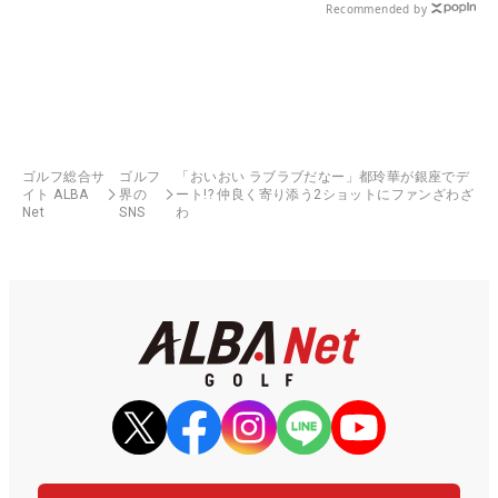
Recommended by
ゴルフ総合サ
ゴルフ
「おいおい ラブラブだなー」都玲華が銀座でデ
イト ALBA
界の
ート!? 仲良く寄り添う2ショットにファンざわざ
Net
SNS
わ