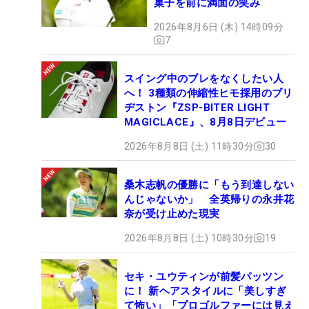
菓子を前に満面の笑み
2026年8月6日 (木) 14時09分
7
スイング中のブレをなくしたい人
へ！ 3種類の伸縮性ヒモ採用のブリ
ヂストン『ZSP-BITER LIGHT
MAGICLACE』、8月8日デビュー
2026年8月8日 (土) 11時30分
30
桑木志帆の優勝に「もう到達しない
んじゃないか」 全英帰りの永井花
奈が受け止めた現実
2026年8月8日 (土) 10時30分
19
セキ・ユウティンが前髪パッツン
に！ 新ヘアスタイルに「美しすぎ
て怖い」「プロゴルファーには見え