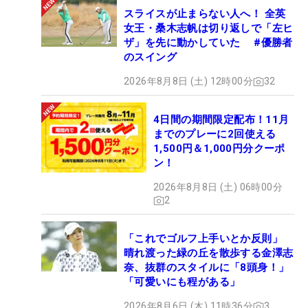
スライスが止まらない人へ！ 全英
女王・桑木志帆は切り返しで「左ヒ
ザ」を先に動かしていた #優勝者
のスイング
2026年8月8日 (土) 12時00分
32
4日間の期間限定配布！11月
までのプレーに2回使える
1,500円＆1,000円分クーポ
ン！
2026年8月8日 (土) 06時00分
2
「これでゴルフ上手いとか反則」
晴れ渡った緑の丘を散歩する金澤志
奈、抜群のスタイルに「8頭身！」
「可愛いにも程がある」
2026年8月6日 (木) 11時36分
3