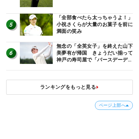
「全部食べたら太っちゃうよ！」
5
小祝さくらが大量のお菓子を前に
満面の笑み
無念の「全英女子」を終えた山下
6
美夢有が帰国 きょうだい揃って
神戸の寿司屋で「バースデーディ
ナー？」
ランキングをもっと見る
ページ上部へ