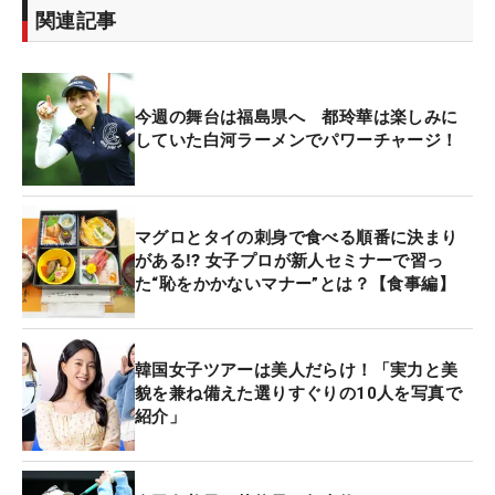
関連記事
今週の舞台は福島県へ 都玲華は楽しみに
していた白河ラーメンでパワーチャージ！
マグロとタイの刺身で食べる順番に決まり
がある⁉ 女子プロが新人セミナーで習っ
た“恥をかかないマナー”とは？【食事編】
韓国女子ツアーは美人だらけ！「実力と美
貌を兼ね備えた選りすぐりの10人を写真で
紹介」