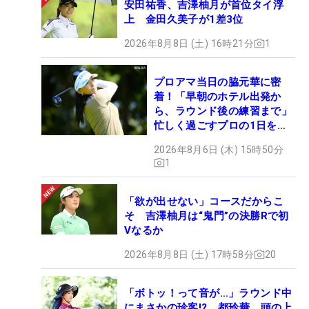
安田祐香、吉澤柚月が首位タイ浮
上 金田久美子が1差3位
2026年8月8日 (土) 16時21分
1
プロアマ当日の脇元華に密
着！「早朝のホテル出発か
ら、ラウンド後の練習まで」
忙しく過ごすプロの1日を公
開
2026年8月6日 (木) 15時50分
1
「欲が出せない」コースだからこ
そ 吉澤柚月は“鬼門”の決勝Rで初
Vなるか
2026年8月8日 (土) 17時58分
20
「ボトッ！って音が…」ラウンド中
にまさかの珍客!? 都玲華、頭の上