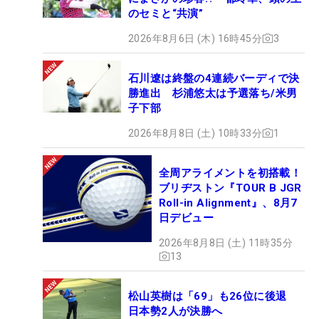
のセミと“共演”
2026年8月6日 (木) 16時45分
3
石川遼は終盤の4連続バーディで決
勝進出 杉浦悠太は予選落ち/米男
子下部
2026年8月8日 (土) 10時33分
1
全周アライメントを初搭載！
ブリヂストン『TOUR B JGR
Roll-in Alignment』、8月7
日デビュー
2026年8月8日 (土) 11時35分
13
松山英樹は「69」も26位に後退
日本勢2人が決勝へ