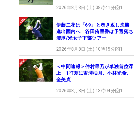
2026年8月8日 (土) 08時41分
1
伊藤二花は「69」と巻き返し決勝
進出圏内へ 谷田侑里香は予選落ち
濃厚/米女子下部ツアー
2026年8月8日 (土) 10時15分
1
＜中間速報＞仲村果乃が単独首位浮
上 1打差に吉澤柚月、小林光希、
全美貞
2026年8月8日 (土) 13時04分
1