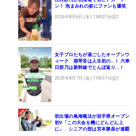
ン！ 泡まみれの姿にファンも爆笑
2026年8月6日 (木) 13時27分
1
女子プロたちが過ごしたオープンウ
ィーク 堀琴音は人生初の…！ 六車
日那乃は新幹線でとんぼ返り…！
2026年8月7日 (金) 11時57分
1
初出場の鳥海颯汰が岩手県オープン
初V「この大会を機にどんどん上
に」 シニアの部は宮本勝昌が連覇