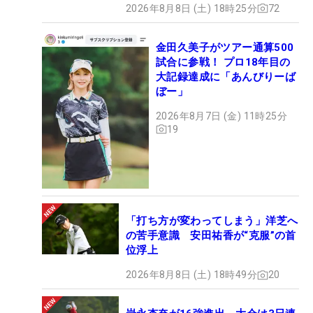
2026年8月8日 (土) 18時25分
72
金田久美子がツアー通算500
試合に参戦！ プロ18年目の
大記録達成に「あんびりーば
ぼー」
2026年8月7日 (金) 11時25分
19
「打ち方が変わってしまう」洋芝へ
の苦手意識 安田祐香が“克服”の首
位浮上
2026年8月8日 (土) 18時49分
20