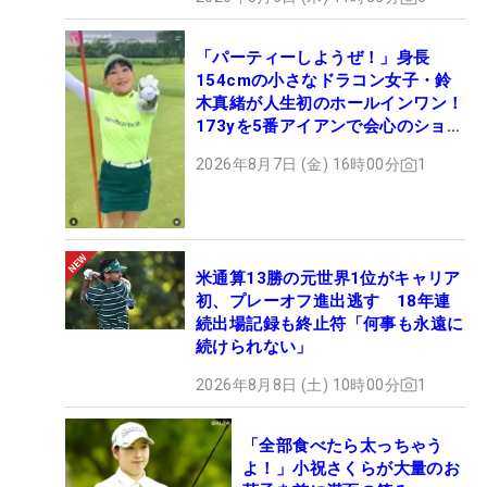
「パーティーしようぜ！」身長
154cmの小さなドラコン女子・鈴
木真緒が人生初のホールインワン！
173yを5番アイアンで会心のショッ
ト
2026年8月7日 (金) 16時00分
1
米通算13勝の元世界1位がキャリア
初、プレーオフ進出逃す 18年連
続出場記録も終止符「何事も永遠に
続けられない」
2026年8月8日 (土) 10時00分
1
「全部食べたら太っちゃう
よ！」小祝さくらが大量のお