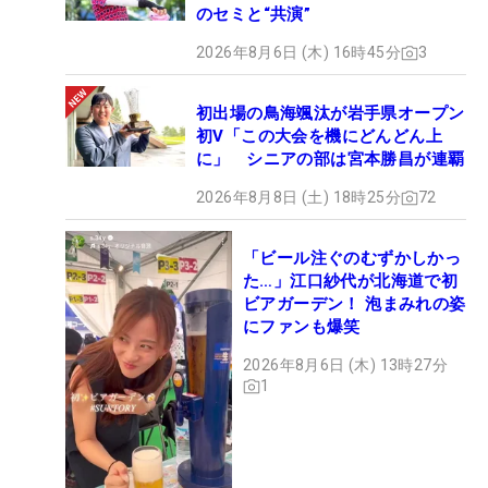
のセミと“共演”
2026年8月6日 (木) 16時45分
3
初出場の鳥海颯汰が岩手県オープン
初V「この大会を機にどんどん上
に」 シニアの部は宮本勝昌が連覇
2026年8月8日 (土) 18時25分
72
「ビール注ぐのむずかしかっ
た…」江口紗代が北海道で初
ビアガーデン！ 泡まみれの姿
にファンも爆笑
2026年8月6日 (木) 13時27分
1