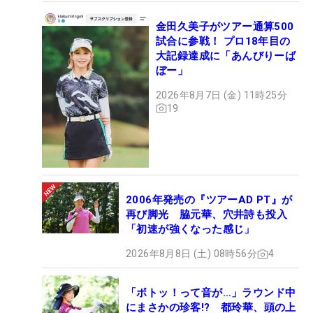
金田久美子がツアー通算500
試合に参戦！ プロ18年目の
大記録達成に「あんびりーば
ぼー」
2026年8月7日 (金) 11時25分
19
2006年発売の『ツアーAD PT』が
再び脚光 脇元華、穴井詩も投入
「初速が強くなった感じ」
2026年8月8日 (土) 08時56分
4
「ボトッ！って音が…」ラウンド中
にまさかの珍客!? 都玲華、頭の上