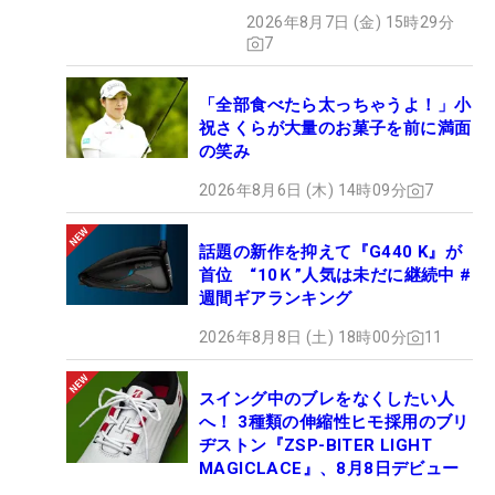
メント殺到
2026年8月7日 (金) 15時29分
7
「全部食べたら太っちゃうよ！」小
祝さくらが大量のお菓子を前に満面
の笑み
2026年8月6日 (木) 14時09分
7
話題の新作を抑えて『G440 K』が
首位 “10Ｋ”人気は未だに継続中 #
週間ギアランキング
2026年8月8日 (土) 18時00分
11
スイング中のブレをなくしたい人
へ！ 3種類の伸縮性ヒモ採用のブリ
ヂストン『ZSP-BITER LIGHT
MAGICLACE』、8月8日デビュー