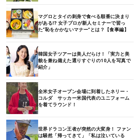
マグロとタイの刺身で食べる順番に決まり
がある⁉ 女子プロが新人セミナーで習っ
た“恥をかかないマナー”とは？【食事編】
韓国女子ツアーは美人だらけ！「実力と美
貌を兼ね備えた選りすぐりの10人を写真で
紹介」
全米女子オープン会場に到着したネリー・
コルダ サッカー米国代表のユニフォーム
を着てラウンド！
世界ドラコン王者が突然の大変身！ ファン
は騒然「帰ってきて」「私は泣いている