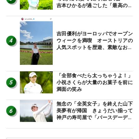
吉本ひかるが過ごした「最高の夏
休み！」
吉田優利がヨーロッパでオープン
4
ウィークを満喫 オーストリアの
人気スポットを歴遊、素敵なお土
産もゲット！
「全部食べたら太っちゃうよ！」
5
小祝さくらが大量のお菓子を前に
満面の笑み
無念の「全英女子」を終えた山下
6
美夢有が帰国 きょうだい揃って
神戸の寿司屋で「バースデーディ
ナー？」