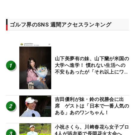
ゴルフ界のSNS 週間アクセスランキング
山下美夢有の妹、山下蘭が米国の
1
大学へ進学！ 慣れない生活への
不安もあったが「それ以上にワク
ワクしています」
吉田優利が妹・鈴の祝勝会に出
2
席 ゲストは「日本で一番人気の
ある」あのワンちゃん！
小祝さくら、川﨑春花ら女子プロ
3
4人が浴衣姿で長岡花火大会へ