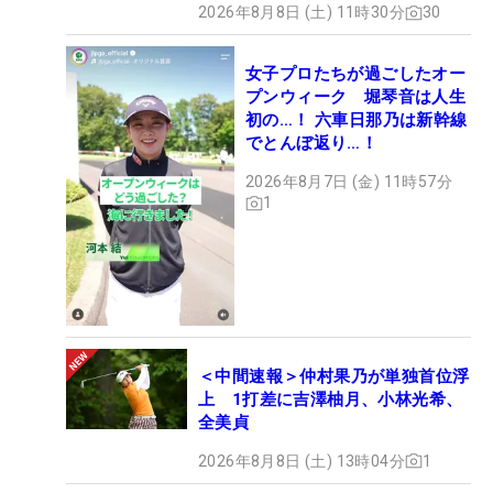
2026年8月8日 (土) 11時30分
30
女子プロたちが過ごしたオー
プンウィーク 堀琴音は人生
初の…！ 六車日那乃は新幹線
でとんぼ返り…！
2026年8月7日 (金) 11時57分
1
＜中間速報＞仲村果乃が単独首位浮
上 1打差に吉澤柚月、小林光希、
全美貞
2026年8月8日 (土) 13時04分
1