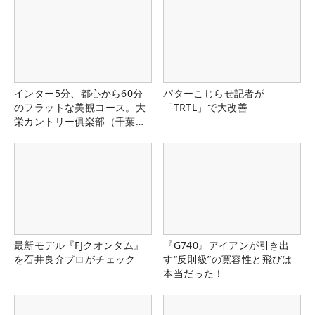
インター5分、都心から60分
パターこじらせ記者が
のフラットな美観コース。大
「TRTL」で大改善
栄カントリー俱楽部（千葉
県）
最新モデル『FJクオンタム』
『G740』アイアンが引き出
を石井良介プロがチェック
す“反則級”の寛容性と飛びは
本当だった！