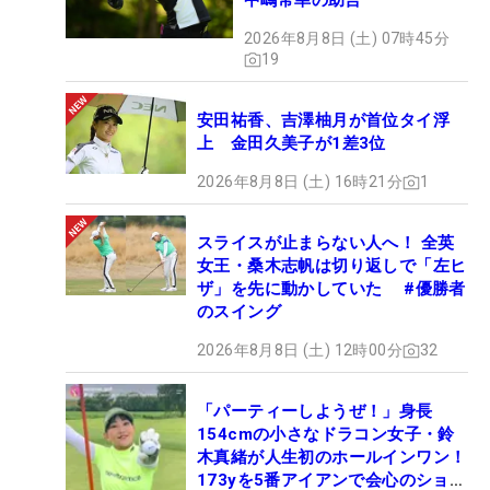
中嶋常幸の助言
2026年8月8日 (土) 07時45分
19
安田祐香、吉澤柚月が首位タイ浮
上 金田久美子が1差3位
2026年8月8日 (土) 16時21分
1
スライスが止まらない人へ！ 全英
女王・桑木志帆は切り返しで「左ヒ
ザ」を先に動かしていた #優勝者
のスイング
2026年8月8日 (土) 12時00分
32
「パーティーしようぜ！」身長
154cmの小さなドラコン女子・鈴
木真緒が人生初のホールインワン！
173yを5番アイアンで会心のショッ