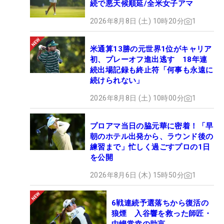
続で悪天候順延/全米女子アマ
2026年8月8日 (土) 10時20分
1
米通算13勝の元世界1位がキャリア
初、プレーオフ進出逃す 18年連
続出場記録も終止符「何事も永遠に
続けられない」
2026年8月8日 (土) 10時00分
1
プロアマ当日の脇元華に密着！「早
朝のホテル出発から、ラウンド後の
練習まで」忙しく過ごすプロの1日
を公開
2026年8月6日 (木) 15時50分
1
6戦連続予選落ちから復活の
狼煙 入谷響を救った師匠・