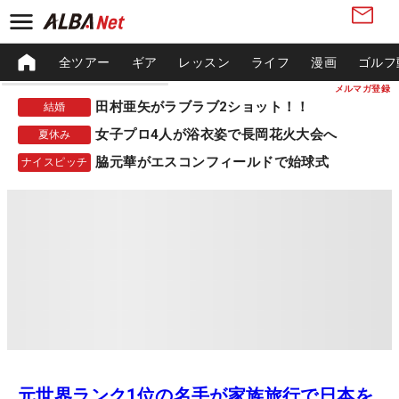
全ツアー
ギア
レッスン
ライフ
漫画
ゴルフ
メルマガ登録
田村亜矢がラブラブ2ショット！！
結婚
女子プロ4人が浴衣姿で長岡花火大会へ
夏休み
脇元華がエスコンフィールドで始球式
ナイスピッチ
元世界ランク1位の名手が家族旅行で日本を